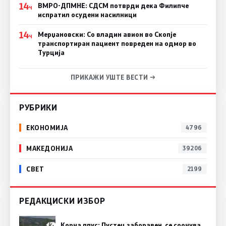
14
ВМРО-ДПМНЕ: СДСM потврди дека Филипче
Ч
испратил осудени насилници
14
Мерџановски: Со владин авион во Скопје
Ч
транспортиран пациент повреден на одмор во
Турција
ПРИКАЖИ УШТЕ ВЕСТИ →
РУБРИКИ
ЕКОНОМИЈА
4796
МАКЕДОНИЈА
39206
СВЕТ
2199
РЕДАКЦИСКИ ИЗБОР
Корча плус: Пустец заборавен, се соочува