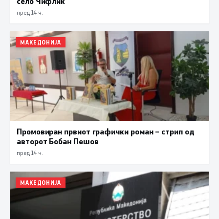
село Чифлик
пред 14 ч.
МАКЕДОНИЈА
Промовиран првиот графички роман – стрип од
авторот Бобан Пешов
пред 14 ч.
МАКЕДОНИЈА