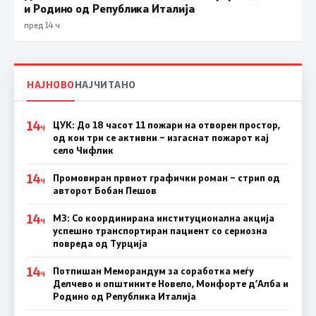
и Родино од Република Италија
пред 14 ч.
НАЈНОВО
НАЈЧИТАНО
14
ЦУК: До 18 часот 11 пожари на отворен простор,
Ч
од кои три се активни – изгаснат пожарот кај
село Чифлик
14
Промовиран првиот графички роман – стрип од
Ч
авторот Бобан Пешов
14
МЗ: Со координирана институционална акција
Ч
успешно транспортиран пациент со сериозна
повреда од Турција
14
Потпишан Меморандум за соработка меѓу
Ч
Делчево и општините Новело, Монфорте д’Алба и
Родино од Република Италија