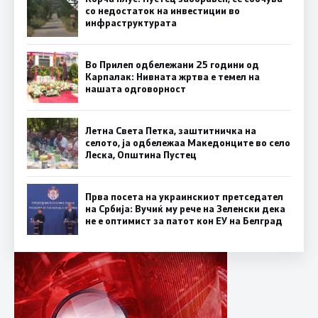
со недостаток на инвестиции во
инфраструктурата
Во Прилеп одбележани 25 години од
Карпалак: Нивната жртва е темел на
нашата одговорност
Летна Света Петка, заштитничка на
селото, ја одбележаа Македонците во село
Леска, Општина Пустец
Прва посета на украинскиот претседател
на Србија: Вучиќ му рече на Зеленски дека
не е оптимист за патот кон ЕУ на Белград