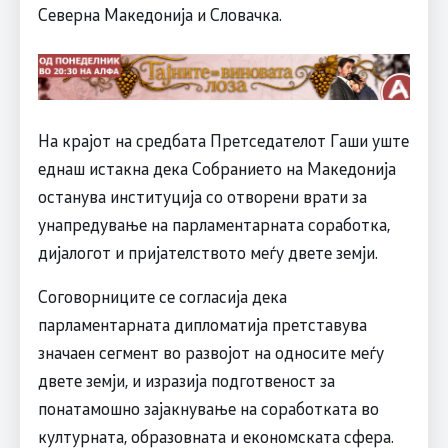
Северна Македонија и Словачка.
На крајот на средбата Претседателот Гаши уште
еднаш истакна дека Собранието на Македонија
останува институција со отворени врати за
унапредување на парламентарната соработка,
дијалогот и пријателството меѓу двете земји.
Соговорниците се согласија дека
парламентарната дипломатија претставува
значаен сегмент во развојот на односите меѓу
двете земји, и изразија подготвеност за
понатамошно зајакнување на соработката во
културната, образовната и економската сфера.