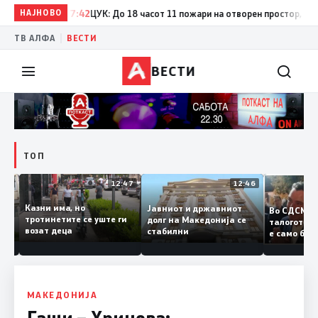
НАЈНОВО
17:42
ЦУК: До 18 часот 11 пожари на отворен простор, од кои 
|
ТВ АЛФА
ВЕСТИ
ВЕСТИ
ТОП
12:50
12:47
12:46
Казни има, но
Јавниот и државниот
Во СДСМ
дии и
тротинетите се уште ги
долг на Македонија се
талогот
возат деца
стабилни
е само 
ието
копија 
Заев
МАКЕДОНИЈА
Гаши – Хрицова: