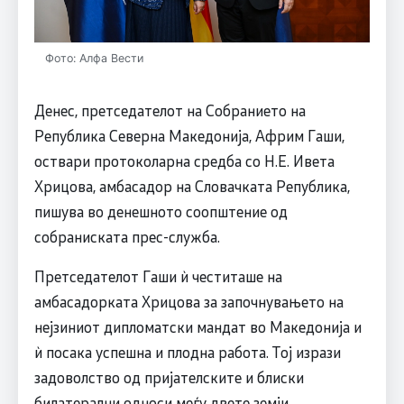
Фото: Алфа Вести
Денес, претседателот на Собранието на
Република Северна Македонија, Африм Гаши,
оствари протоколарна средба со Н.Е. Ивета
Хрицова, амбасадор на Словачката Република,
пишува во денешното соопштение од
собраниската прес-служба.
Претседателот Гаши ѝ честиташе на
амбасадорката Хрицова за започнувањето на
нејзиниот дипломатски мандат во Македонија и
ѝ посака успешна и плодна работа. Тој изрази
задоволство од пријателските и блиски
билатерални односи меѓу двете земји,