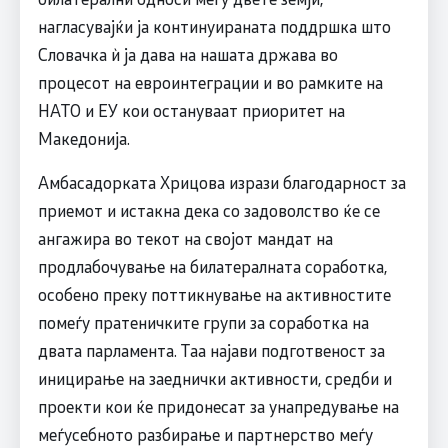
нагласувајќи ја континуираната поддршка што
Словачка ѝ ја дава на нашата држава во
процесот на евроинтеграции и во рамките на
НАТО и ЕУ кои остануваат приоритет на
Македонија.
Амбасадорката Хрицова изрази благодарност за
приемот и истакна дека со задоволство ќе се
ангажира во текот на својот мандат на
продлабочување на билатералната соработка,
особено преку поттикнување на активностите
помеѓу пратеничките групи за соработка на
двата парламента. Таа најави подготвеност за
иницирање на заеднички активности, средби и
проекти кои ќе придонесат за унапредување на
меѓусебното разбирање и партнерство меѓу