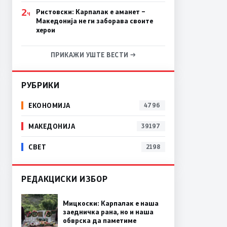
2
Ристовски: Карпалак е аманет –
Ч
Македонија не ги заборава своите
херои
ПРИКАЖИ УШТЕ ВЕСТИ →
РУБРИКИ
ЕКОНОМИЈА
4796
МАКЕДОНИЈА
39197
СВЕТ
2198
РЕДАКЦИСКИ ИЗБОР
Мицкоски: Карпалак е наша
заедничка рана, но и наша
обврска да паметиме