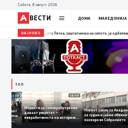
Сабота, 8 август 2026
ВЕСТИ
ДОМА
МАКЕДОНИЈА
НАЈНОВО
13:07
Три ер трактори се вклучуваат во гаснењет
ТОП
12:19
18:06
Мерките за самовработување
Новиот закон за Ак
препознаваат
даваат резултат –
за судии и јавни об
ДСМ: „Филипче
невработеноста на историски
наскоро во Собрание
хирург, не
најниско ниво од 11,3%
ва со