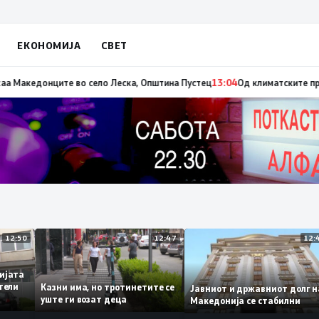
ЕКОНОМИЈА
СВЕТ
о на пожарот во Сопиште
13:06
Летна Света Петка, заштитничка на селот
12:50
12:47
адемијата
винители
Казни има, но тротинетите се
Јавниот и државниот до
то
уште ги возат деца
Македонија се стабилни