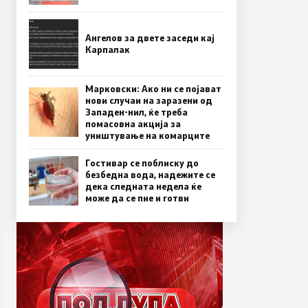
Ангелов за двете заседи кај
Карпалак
Марковски: Ако ни се појават
нови случаи на заразени од
Западен-нил, ќе треба
помасовна акција за
уништување на комарците
Гостивар се поблиску до
безбедна вода, надежите се
дека следната недела ќе
може да се пие и готви