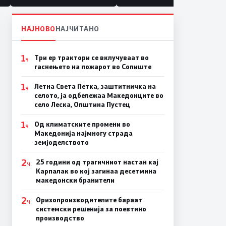
НАЈНОВО
НАЈЧИТАНО
1
Три ер трактори се вклучуваат во
Ч
гаснењето на пожарот во Сопиште
1
Летна Света Петка, заштитничка на
Ч
селото, ја одбележаа Македонците во
село Леска, Општина Пустец
1
Од климатските промени во
Ч
Македонија најмногу страда
земјоделството
2
25 години од трагичниот настан кај
Ч
Карпалак во кој загинаа десетмина
македонски бранители
2
Оризопроизводителите бараат
Ч
системски решенија за поевтино
производство