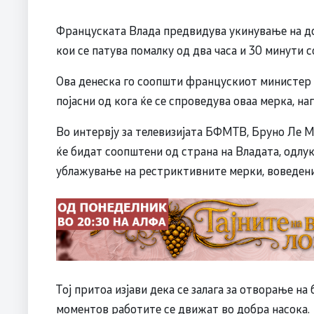
Француската Влада предвидува укинување на д
кои се патува помалку од два часа и 30 минути со
Ова денеска го соопшти францускиот министер з
појасни од кога ќе се спроведува оваа мерка, н
Во интервју за телевизијата БФМТВ, Бруно Ле Ме
ќе бидат соопштени од страна на Владата, одлук
ублажување на рестриктивните мерки, воведени
Тој притоа изјави дека се залага за отворање на
моментов работите се движат во добра насока.