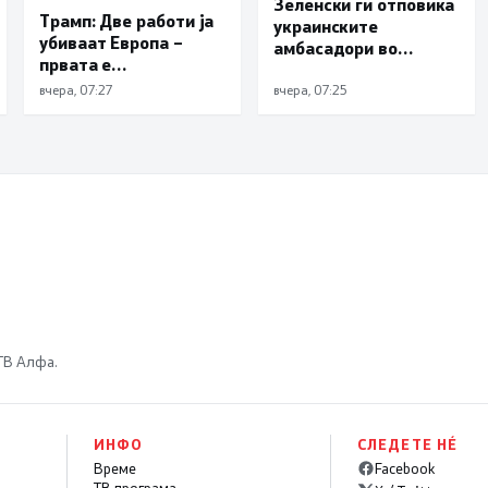
Зеленски ги отповика
Трамп: Две работи ја
украинските
убиваат Европа –
амбасадори во
првата е
Албанија, Хрватска и
имиграцијата,
Црна Гора
вчера, 07:27
вчера, 07:25
втората е енергијата
 ТВ Алфа.
ИНФО
СЛЕДЕТЕ НÉ
Време
Facebook
ТВ програма