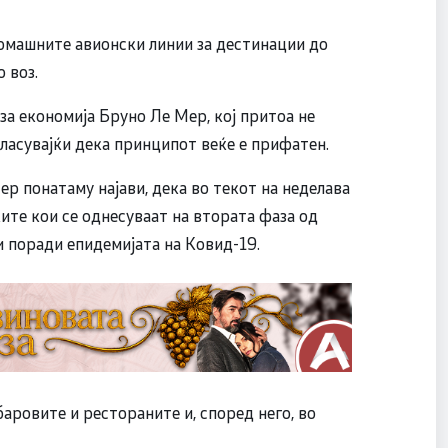
омашните авионски линии за дестинации до
 воз.
а економија Бруно Ле Мер, кој притоа не
агласувајќи дека принципот веќе е прифатен.
р понатаму најави, дека во текот на неделава
ите кои се однесуваат на втората фаза од
 поради епидемијата на Ковид-19.
 баровите и рестораните и, според него, во