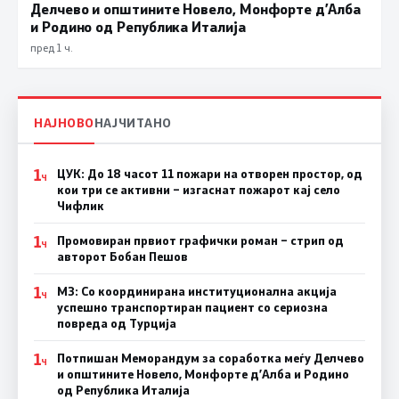
Делчево и општините Новело, Монфорте д’Алба
и Родино од Република Италија
пред 1 ч.
НАЈНОВО
НАЈЧИТАНО
1
ЦУК: До 18 часот 11 пожари на отворен простор, од
Ч
кои три се активни – изгаснат пожарот кај село
Чифлик
1
Промовиран првиот графички роман – стрип од
Ч
авторот Бобан Пешов
1
МЗ: Со координирана институционална акција
Ч
успешно транспортиран пациент со сериозна
повреда од Турција
1
Потпишан Меморандум за соработка меѓу Делчево
Ч
и општините Новело, Монфорте д’Алба и Родино
од Република Италија