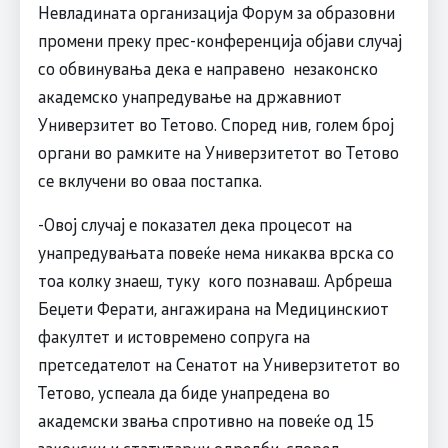
Невладината организација Форум за образовни
промени преку прес-конференција објави случај
со обвинувања дека е направенo незаконско
академско унапредување на државниот
Универзитет во Тетово. Според нив, голем број
органи во рамките на Универзитетот во Тетово
се вклучени во оваа постапка.
-Овој случај е показател дека процесот на
унапредувањата повеќе нема никаква врска со
тоа колку знаеш, туку кого познаваш. Арбреша
Беџети Ферати, ангажирана на Медицинскиот
факултет и истовремено сопруга на
претседателот на Сенатот на Универзитетот во
Тетово, успеала да биде унапредена во
академски звања спротивно на повеќе од 15
законски и статутарни одредби, според