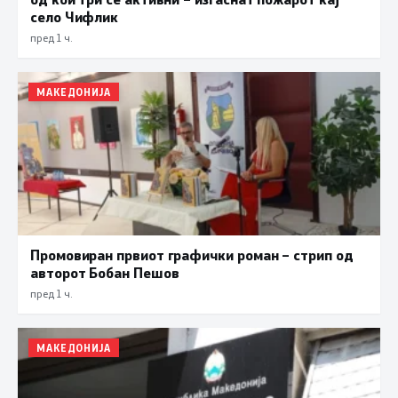
село Чифлик
пред 1 ч.
МАКЕДОНИЈА
Промовиран првиот графички роман – стрип од
авторот Бобан Пешов
пред 1 ч.
МАКЕДОНИЈА