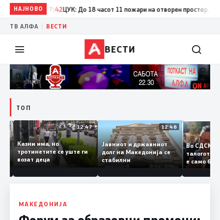
НАЈНОВО
17:42
ЦУК: До 18 часот 11 пожари на отворен простор, од кои 
|
ТВ АЛФА
ВЕСТИ
ВЕСТИ
ТОП
12:50
12:47
12:46
Казни има, но
Јавниот и државниот
Во СДСМ
дии и
тротинетите се уште ги
долг на Македонија се
талогот
возат деца
стабилни
е само 
ието
копија д
Заев
МАКЕДОНИЈА
Форум за образовни промени: