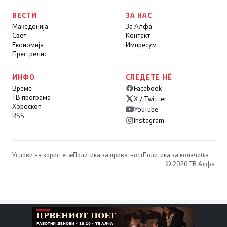
ВЕСТИ
ЗА НАС
Македонија
За Алфа
Свет
Контакт
Економија
Импресум
Прес-релис
ИНФО
СЛЕДЕТЕ НÉ
Време
Facebook
ТВ програма
X / Twitter
Хороскоп
YouTube
RSS
Instagram
Услови на користење
Политика за приватност
Политика за колачиња
© 2026 ТВ Алфа