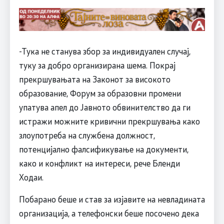
-Тука не станува збор за индивидуален случај,
туку за добро организирана шема. Покрај
прекршувањата на Законот за високото
образование, Форум за образовни промени
упатува апел до Јавното обвинителство да ги
истражи можните кривични прекршувања како
злоупотреба на службена должност,
потенцијално фалсификување на документи,
како и конфликт на интереси, рече Бленди
Ходаи.
Побарано беше и став за изјавите на невладината
организација, а телефонски беше посочено дека