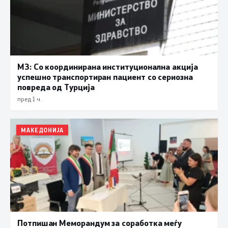
МЗ: Со координирана институционална акција
успешно транспортиран пациент со сериозна
повреда од Турција
пред 1 ч.
МАКЕДОНИЈА
Потпишан Меморандум за соработка меѓу