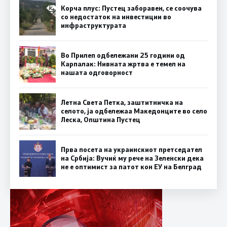
Корча плус: Пустец заборавен, се соочува
со недостаток на инвестиции во
инфраструктурата
Во Прилеп одбележани 25 години од
Карпалак: Нивната жртва е темел на
нашата одговорност
Летна Света Петка, заштитничка на
селото, ја одбележаа Македонците во село
Леска, Општина Пустец
Прва посета на украинскиот претседател
на Србија: Вучиќ му рече на Зеленски дека
не е оптимист за патот кон ЕУ на Белград