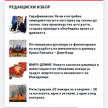
РЕДАКЦИСКИ ИЗБОР
Серафимовски: Не ни е потребно
земјоделство што опстојува од сезона до
сезона, туку производство што расте,
создава приходи и обезбедува храна за
државата
Потпишување договори за финансирање
на изградбата на железничката делница
Крива Паланка – Деве Баир
ВМРО-ДПМНЕ: Новите законски решенија и
инвестициите во обновливи извори ја
градат енергетската независност на
Македонија
Регистрирани 20 пожари на отворено – 18
се изгаснати, еден е активен, а еден е под
контрола