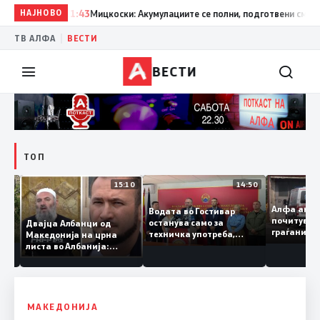
НАЈНОВО
11:43
Мицкоски: Акумулациите се полни, подготвени сме за сит
|
ТВ АЛФА
ВЕСТИ
ВЕСТИ
ТОП
15:38
15:10
14:50
наа
Алфа ан
Водата во Гостивар
зе –
почитув
останува само за
Двајца Албанци од
, се
граѓани
техничка употреба,
Македонија на црна
за топл
контролите ќе се засилат
листа во Албанија:
Тирана се сомнева дека
работеле за
терористички
организации
МАКЕДОНИЈА