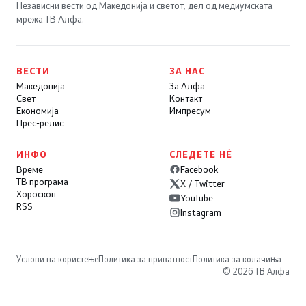
Независни вести од Македонија и светот, дел од медиумската
мрежа ТВ Алфа.
ВЕСТИ
ЗА НАС
Македонија
За Алфа
Свет
Контакт
Економија
Импресум
Прес-релис
ИНФО
СЛЕДЕТЕ НÉ
Време
Facebook
ТВ програма
X / Twitter
Хороскоп
YouTube
RSS
Instagram
Услови на користење
Политика за приватност
Политика за колачиња
© 2026 ТВ Алфа