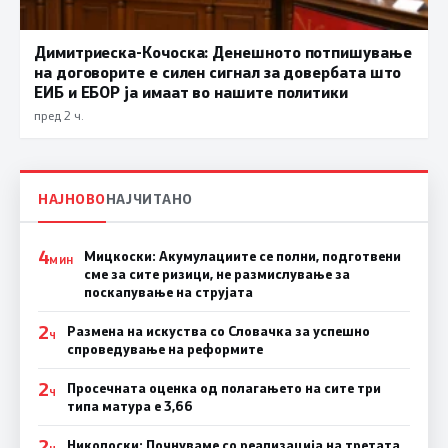
Димитриеска-Кочоска: Денешното потпишување
на договорите е силен сигнал за довербата што
ЕИБ и ЕБОР ја имаат во нашите политики
пред 2 ч.
НАЈНОВО
НАЈЧИТАНО
4
Мицкоски: Акумулациите се полни, подготвени
МИН
сме за сите ризици, не размислување за
поскапување на струјата
2
Размена на искуства со Словачка за успешно
Ч
спроведување на реформите
2
Просечната оценка од полагањето на сите три
Ч
типа матура е 3,66
2
Николоски: Почнуваме со реализација на третата