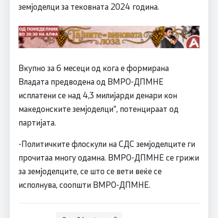
земјоделци за тековната 2024 година.
Вкупно за 6 месеци од кога е формирана
Владата предводена од ВМРО-ДПМНЕ
исплатени се над 4,3 милијарди денари кон
македонските земјоделци“, потенцираат од
партијата.
-Политичките флоскули на СДС земјоделците ги
прочитаа многу одамна. ВМРО-ДПМНЕ се грижи
за земјоделците, се што се вети веќе се
исполнува, соопшти ВМРО-ДПМНЕ.