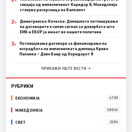
Ч
секција од железничкиот Коридор 8, Македонија
станува раскрсница на Балканот
2
Димитриеска-Кочоска: Денешното потпишување
Ч
на договорите е силен сигнал за довербата што
ЕИБ и ЕБОР ја имаат во нашите политики
3
Потпишување договори за финансирање на
Ч
изградбата на железничката делница Крива
Паланка – Деве Баир од Коридорот 8
ПРИКАЖИ УШТЕ ВЕСТИ →
РУБРИКИ
ЕКОНОМИЈА
4783
МАКЕДОНИЈА
39045
СВЕТ
2194