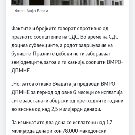
Фото: Алфа Вести
Фактите и бројките говорат спротивно од
празното соопштение на СДС. Во време на СДС
доцнеа субвенциите, а родот завршуваше на
буниште. Празните џебови не ги забораваат
земјоделците, затоа и ги казнија, соопшти ВМРО-
ДПМНЕ.
„Но, затоа откако Владата ја предводи ВМРО-
ДПМНЕ за период од овие 6 месеци се исплатија
сите заостанати обврски од претходните години
во висина од над 2,5 милијарди денари.
За изминатите два дена се исплатени над 1,7
милијарда денари кон 78.000 македонски