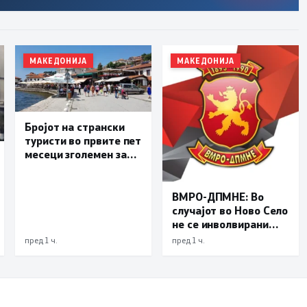
МАКЕДОНИЈА
МАКЕДОНИЈА
Бројот на странски
туристи во првите пет
месеци зголемен за
23,6 отсто,
Македонија се
позиционира како
ВМРО-ДПМНЕ: Во
атрактивна
случајот во Ново Село
туристичка
не се инволвирани
дестинација
деца, туку возрасни
пред 1 ч.
пред 1 ч.
луѓе на Заев, осудени
насилници и
наркомани