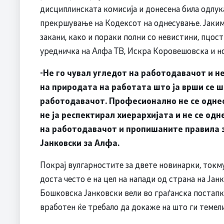
дисциплинската комисија и донесена била одлук
прекршување на Кодексот на однесување. Јаки
закани, како и пораки полни со невистини, пцос
уредничка на Алфа ТВ, Искра Коровешовска и н
-Не го чувал угледот на работодавачот и не
на природата на работата што ја врши се ш
работодавачот. Професионално не се однес
не ја респектирал хиерархијата и не се од
на работодавачот и пропишаните правила з
Јанковски за Алфа.
Покрај вулгарностите за двете новинарки, ток
доста често е на цел на напади од страна на Јанк
Бошковска Јанковски вели во граѓанска постапка
вработен ќе требало да докаже на што ги темел