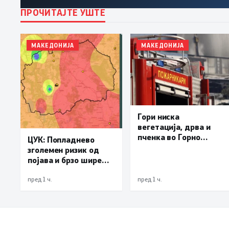
ПРОЧИТАЈТЕ УШТЕ
МАКЕДОНИЈА
МАКЕДОНИЈА
Гори ниска
вегетација, дрва и
пченка во Горно
ЦУК: Попладнево
Лисиче и депонијата
зголемен ризик од
на излезот од Крива
појава и брзо ширење
Паланка
на пожари на отворен
простор и шумски
пред 1 ч.
пред 1 ч.
пожари поради многу
висок FWI