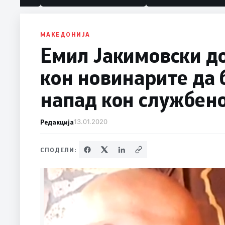
политика“
МАКЕДОНИЈА
Емил Јакимовски до
кон новинарите да 
напад кон службен
Редакција
13.01.2020
СПОДЕЛИ: