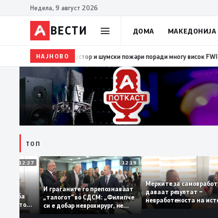
Недела, 9 август 2026
ВЕСТИ
ДОМА
МАКЕДОНИЈА
НАЈНОВО
08:38
ЦУК: Попладнево зголемен ризик од појава и б
ТОП
12:27
12:19
Мерките за самовр
руваат: За
И граѓаните го препознаваат
даваат резултат –
ација треба
„талогот“ во СДСМ: „Филипче
невработеноста на
а домашното
си е добар неврохирург, не
најниско ниво од 1
треба се занимава со