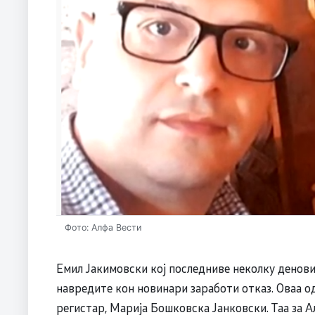
Фото: Алфа Вести
Емил Јакимовски коj последниве неколку денови 
навредите кон новинари заработи отказ. Оваа о
регистар, Марија Бошковска Јанковски. Таа за А