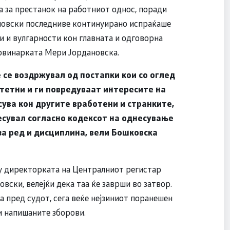
а за престанок на работниот однос, поради
мовски последниве континуирано испраќаше
ти и вулгарности кон главната и одговорна
овинарката Мери Јордановска.
 се воздржувал од постапки кои со оглед
тетни и ги повредуваат интересите на
ува кон другите вработени и странките,
несувал согласно кодексот на однесување
а ред и дисциплина, вели Бошковска
му директорката на Централниот регистар
овски, велејќи дека таа ќе заврши во затвор.
 пред судот, сега веќе нејзиниот поранешен
и напишаните зборови.