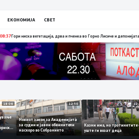
ЕКОНОМИЈА
СВЕТ
рзо ширење на пожари на отворен простор и шумски пожари поради мног
18:06
12:50
аботување
Новиот закон за Академијата
за судии и јавни обвинители
Казни има, но тротинет
 историски
наскоро во Собранието
уште ги возат деца
1,3%