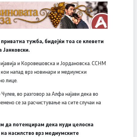
 приватна тужба, бидејќи тоа се клевети
а Јанковски
.
пријавија и Коровешовска и Јордановска. ССНМ
 кои напад врз новинари и медиумски
но лице.
Чулев, во разговор за Алфа најави дека во
емено се за расчистување на сите случаи на
ам да потенцирам дека нуди целосна
 на насилство врз медиумските