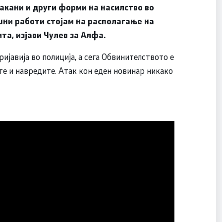
акани и други форми на насилство во
шни работи стојам на располагање на
а, изјави Чулев за Алфа.
ијавија во полиција, а сега Обвинителството е
ите и навредите. Атак кон еден новинар никако