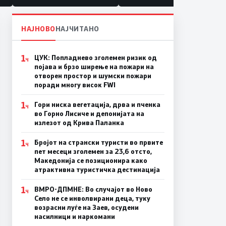
НАЈНОВО
НАЈЧИТАНО
1
ЦУК: Попладнево зголемен ризик од
Ч
појава и брзо ширење на пожари на
отворен простор и шумски пожари
поради многу висок FWI
1
Гори ниска вегетација, дрва и пченка
Ч
во Горно Лисиче и депонијата на
излезот од Крива Паланка
1
Бројот на странски туристи во првите
Ч
пет месеци зголемен за 23,6 отсто,
Македонија се позиционира како
атрактивна туристичка дестинација
1
ВМРО-ДПМНЕ: Во случајот во Ново
Ч
Село не се инволвирани деца, туку
возрасни луѓе на Заев, осудени
насилници и наркомани