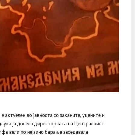
е актуелен во јавноста со заканите, уцените и
длука ја донела директорката на Централниот
лфа вели по нејзино барање заседавала