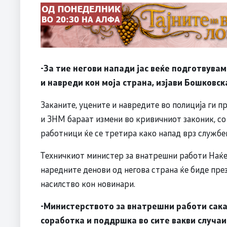
-За тие негови напади јас веќе подготвувам
и навреди кон моја страна, изјави Бошковск
Заканите, уцените и навредите во полиција ги 
и ЗНМ бараат измени во кривичниот законик, со
работници ќе се третира како напад врз службе
Техничкиот министер за внатрешни работи Наќе 
наредните денови од негова страна ќе биде през
насилство кон новинари.
-Министерството за внатрешни работи сак
соработка и поддршка во сите вакви случаи