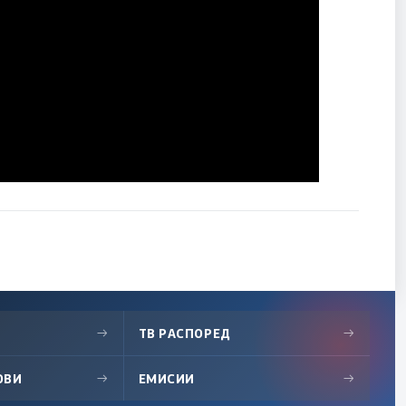
→
ТВ РАСПОРЕД
→
ОВИ
→
ЕМИСИИ
→