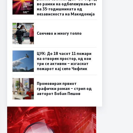
во рамки на одбележувањето
на 35-годишнината од
независноста на Македонија
Сончево и многу топло
ЦУК: До 18 часот 11 пожари
на отворен простор, од кои
три се активни – изгаснат
пожарот кај село Чифлик
Промовиран првиот
графички роман – стрип од
авторот Бобан Пешов