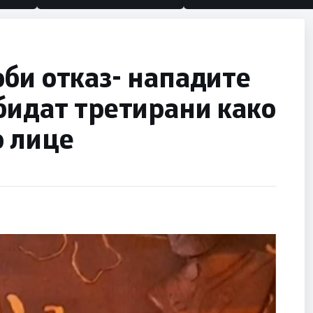
би отказ- нападите
бидат третирани како
о лице