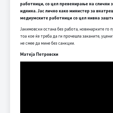
работници, со цел превенирање на слични з
иднина. Јас лично како министер за внатре
медиумските работници со цел нивна заштит
Јакимовски остана без работа, новинарките го пр
тоа кое ќе треба да ги прочешла заканите, уцен
не смее да мине без санкции.
Матеја Петровски