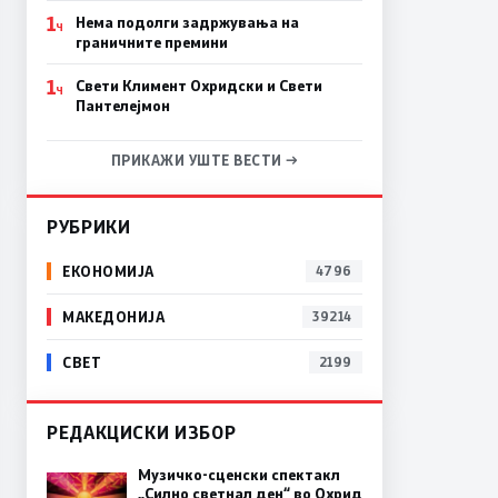
1
Нема подолги задржувања на
Ч
граничните премини
1
Свети Климент Охридски и Свети
Ч
Пантелејмон
ПРИКАЖИ УШТЕ ВЕСТИ →
РУБРИКИ
ЕКОНОМИЈА
4796
МАКЕДОНИЈА
39214
СВЕТ
2199
РЕДАКЦИСКИ ИЗБОР
Музичко-сценски спектакл
„Силно светнал ден“ во Охрид