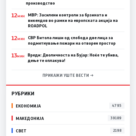
производство
12
МВР: Засилени контроли за брзината и
МИН
викендов во рамки на европската акција на
ROADPOL
12
СВР Битола лиши од слобода две лица за
МИН
подметнување пожари на отворен простор
13
Вреди: Дволичноста на Бујар: Ноќе те убива,
МИН
дење те оплакува!
ПРИКАЖИ УШТЕ ВЕСТИ →
РУБРИКИ
ЕКОНОМИЈА
4795
МАКЕДОНИЈА
39189
СВЕТ
2198