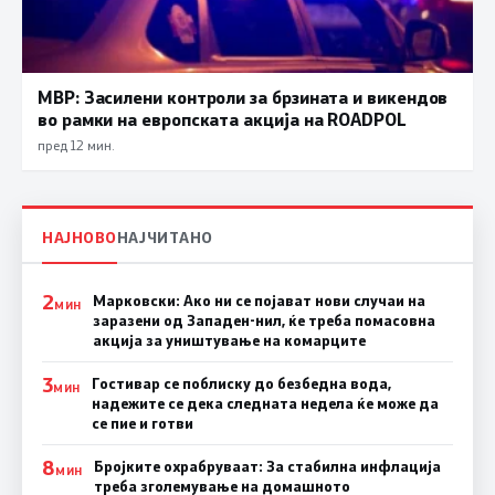
МВР: Засилени контроли за брзината и викендов
во рамки на европската акција на ROADPOL
пред 12 мин.
НАЈНОВО
НАЈЧИТАНО
2
Марковски: Ако ни се појават нови случаи на
МИН
заразени од Западен-нил, ќе треба помасовна
акција за уништување на комарците
3
Гостивар се поблиску до безбедна вода,
МИН
надежите се дека следната недела ќе може да
се пие и готви
8
Бројките охрабруваат: За стабилна инфлација
МИН
треба зголемување на домашното