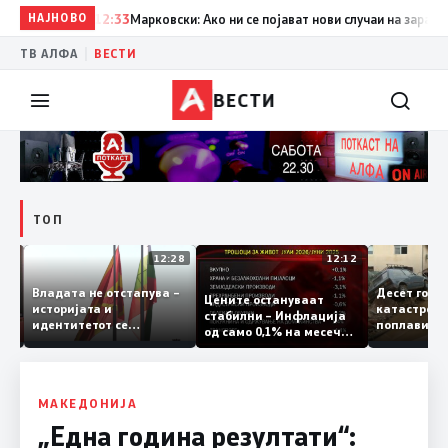
НАЈНОВО
12:33
Марковски: Ако ни се појават нови случаи на заразени 
|
ТВ АЛФА
ВЕСТИ
ВЕСТИ
ТОП
12:35
12:28
12:12
Десет го
Владата не отстапува –
Цените остануваат
катастр
историјата и
от на
стабилни – Инфлација
поплави 
идентитетот се
тите
од само 0,1% на месечно
невремет
црвената линија која
ра
и 2,3% на годишно ниво
лица
нема да се погази
МАКЕДОНИЈА
„Една година резултати“: