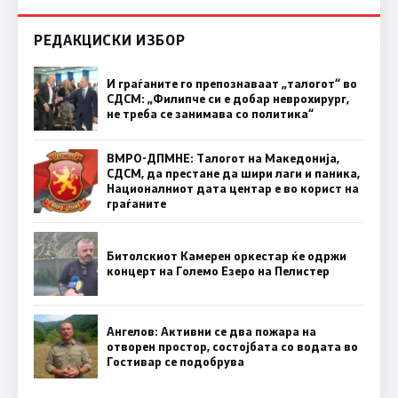
РЕДАКЦИСКИ ИЗБОР
И граѓаните го препознаваат „талогот“ во
СДСМ: „Филипче си е добар неврохирург,
не треба се занимава со политика“
ВМРО-ДПМНЕ: Талогот на Македонија,
СДСМ, да престане да шири лаги и паника,
Националниот дата центар е во корист на
граѓаните
Битолскиот Камерен оркестар ќе одржи
концерт на Големо Езеро на Пелистер
Ангелов: Активни се два пожара на
отворен простор, состојбата со водата во
Гостивар се подобрува