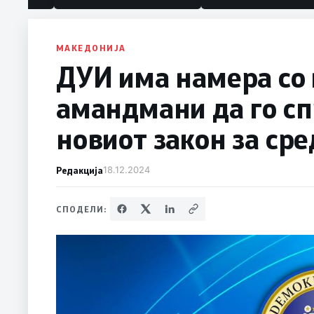
политика“
МАКЕДОНИЈА
ДУИ има намера со
амандмани да го сп
новиот закон за ср
Редакција
18.12.2024
СПОДЕЛИ: