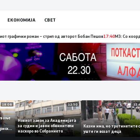
ЕКОНОМИЈА
СВЕТ
стор, од кои три се активни – изгаснат пожарот кај село Чифлик
17:41
Пр
18:06
12:50
ботување
Новиот закон за Академијата
за судии и јавни обвинители
Казни има, но тротинетит
сториски
наскоро во Собранието
уште ги возат деца
3%