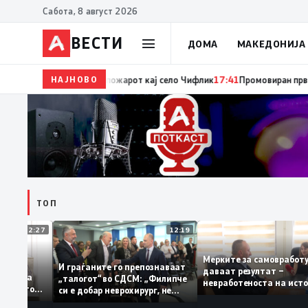
Сабота, 8 август 2026
ВЕСТИ
ДОМА
МАКЕДОНИЈА
НАЈНОВО
17:42
ЦУК: До 18 часот 11 пожари на отворен про
ТОП
12:27
12:19
Мерките за самовра
ваат: За
И граѓаните го препознаваат
даваат резултат –
ција треба
„талогот“ во СДСМ: „Филипче
невработеноста на и
 домашното
си е добар неврохирург, не
најниско ниво од 11,
треба се занимава со