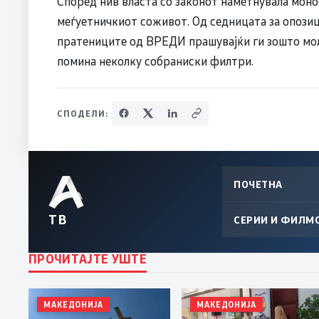
Според нив власта со законот наметнувала моно
меѓуетничкиот соживот. Од седницата за опози
пратениците од ВРЕДИ прашувајќи ги зошто молч
помина неколку собраниски филтри.
СПОДЕЛИ:
ПОЧЕТНА
ТВ
СЕРИИ И ФИЛМ
ПРОЧИТАЈТЕ УШТЕ
МАКЕДОНИЈА
МАКЕДОНИЈА