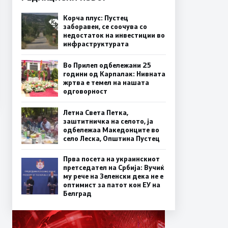
Корча плус: Пустец
заборавен, се соочува со
недостаток на инвестиции во
инфраструктурата
Во Прилеп одбележани 25
години од Карпалак: Нивната
жртва е темел на нашата
одговорност
Летна Света Петка,
заштитничка на селото, ја
одбележаа Македонците во
село Леска, Општина Пустец
Прва посета на украинскиот
претседател на Србија: Вучиќ
му рече на Зеленски дека не е
оптимист за патот кон ЕУ на
Белград