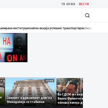
|
|
ТВ АЛФА
ВЕСТИ
омовиран првиот графички роман – стрип од авторот Бобан Пешов
17:4
12:47
12:46
12:38
Во СДСМ остана само талогот
е се
Јавниот и државниот долг на
Венко Филипче е само бледа и
Македонија се стабилни
полоша копија дури и од Зора
Заев