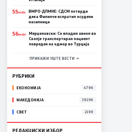
55
ВМРО-ДПМНЕ: СДСM потврди
МИН
дека Филипче испратил осудени
насилници
56
Мерџановски: Со владин авион во
МИН
Скопје транспортиран пациент
повреден на одмор во Турција
ПРИКАЖИ УШТЕ ВЕСТИ →
РУБРИКИ
ЕКОНОМИЈА
4796
МАКЕДОНИЈА
39206
СВЕТ
2199
РЕДАКЦИСКИ ИЗБОР