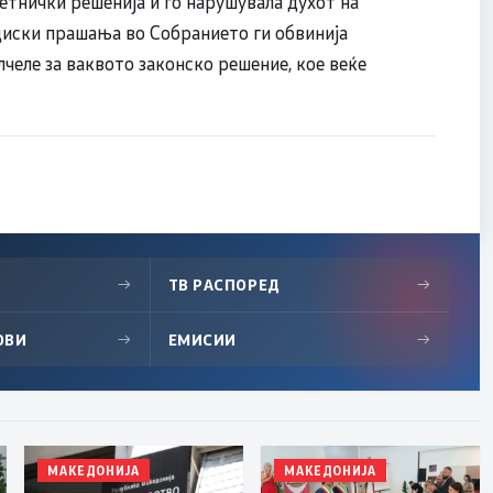
етнички решенија и го нарушувала духот на
циски прашања во Собранието ги обвинија
еле за ваквото законско решение, кое веќе
→
ТВ РАСПОРЕД
→
ОВИ
→
ЕМИСИИ
→
МАКЕДОНИЈА
МАКЕДОНИЈА