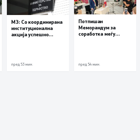
Потпишан
МЗ: Со координирана
Меморандум за
институционална
соработка меѓу
акција успешно
Делчево и општините
транспортиран
Новело, Монфорте
пациент со сериозна
д’Алба и Родино од
повреда од Турција
Република Италија
пред 53 мин.
пред 54 мин.