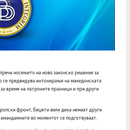
пречи носењето на ново законско решение за
го се предвидува интонирање на македонската
, за време на патроните празници и при други
вропски фронт, Беџети вели дека немаат други
а амандамните во моментот се подготвуваат.