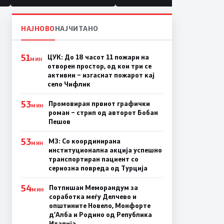
НАЈНОВО
НАЈЧИТАНО
51
ЦУК: До 18 часот 11 пожари на
МИН
отворен простор, од кои три се
активни – изгаснат пожарот кај
село Чифлик
53
Промовиран првиот графички
МИН
роман – стрип од авторот Бобан
Пешов
53
МЗ: Со координирана
МИН
институционална акција успешно
транспортиран пациент со
сериозна повреда од Турција
54
Потпишан Меморандум за
МИН
соработка меѓу Делчево и
општините Новело, Монфорте
д’Алба и Родино од Република
Италија