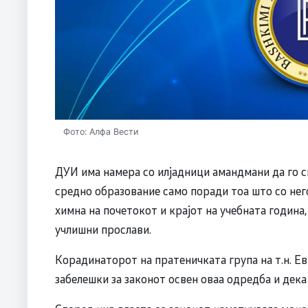
Фото: Алфа Вести
ДУИ има намера со илјадници амандмани да го с
средно образование само поради тоа што со не
химна на почетокот и крајот на учебната година
учлишни прослави.
Корадинаторот на пратеничката група на т.н. Е
забелешки за законот освен оваа одредба и дек