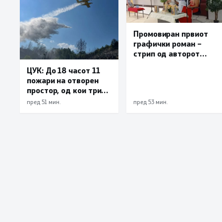
Промовиран првиот
графички роман –
стрип од авторот
Бобан Пешов
ЦУК: До 18 часот 11
пожари на отворен
простор, од кои три
се активни – изгаснат
пред 51 мин.
пред 53 мин.
пожарот кај село
Чифлик