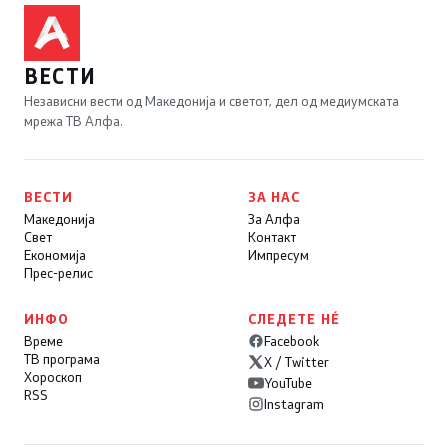
ВЕСТИ
Независни вести од Македонија и светот, дел од медиумската
мрежа ТВ Алфа.
ВЕСТИ
ЗА НАС
Македонија
За Алфа
Свет
Контакт
Економија
Импресум
Прес-релис
ИНФО
СЛЕДЕТЕ НÉ
Време
Facebook
ТВ програма
X / Twitter
Хороскоп
YouTube
RSS
Instagram