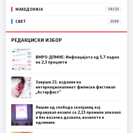
МАКЕДОНИЈА
39223
СВЕТ
2199
РЕДАКЦИСКИ ИЗБОР
ВМРО-ДПМНЕ: Инфлацијата од 5,7 падна
на 2,3 проценти
Заврши 21. издание на
интернационалниот филмски фестивал
„Астерфест“
Лишен од слобода скопјанец кој
управувал возило со 2,13 промили алкохол
и без возачка дозвола, возилото е
одземено