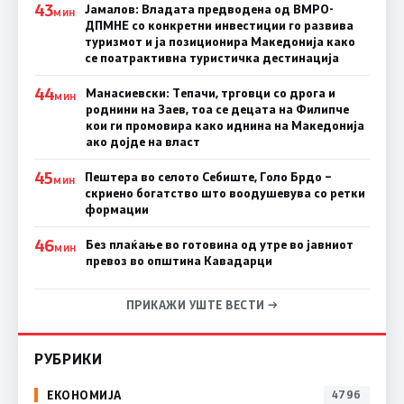
43
Јамалов: Владата предводена од ВМРО-
МИН
ДПМНЕ со конкретни инвестиции го развива
туризмот и ја позиционира Македонија како
се поатрактивна туристичка дестинација
44
Манасиевски: Тепачи, трговци со дрога и
МИН
роднини на Заев, тоа се децата на Филипче
кои ги промoвира како иднина на Македонија
ако дојде на власт
45
Пештера во селото Себиште, Голо Брдо –
МИН
скриено богатство што воодушевува со ретки
формации
46
Без плаќање во готовина од утре во јавниот
МИН
превоз во општина Кавадарци
ПРИКАЖИ УШТЕ ВЕСТИ →
РУБРИКИ
ЕКОНОМИЈА
4796