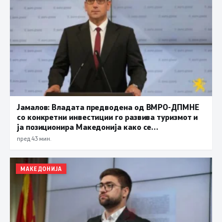
Јамалов: Владата предводена од ВМРО-ДПМНЕ
со конкретни инвестиции го развива туризмот и
ја позиционира Македонија како се
поатрактивна туристичка дестинација
пред 43 мин.
МАКЕДОНИЈА