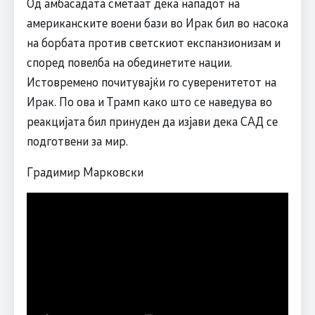
Од амбасадата сметаат дека нападот на
американските воени бази во Ирак бил во насока
на борбата против светскиот експанзионизам и
според повелба на обединетите нации.
Истовремено почитувајќи го суверенитетот на
Ирак. По ова и Трамп како што се наведува во
реакцијата бил принуден да изјави дека САД се
подготвени за мир.
Градимир Марковски