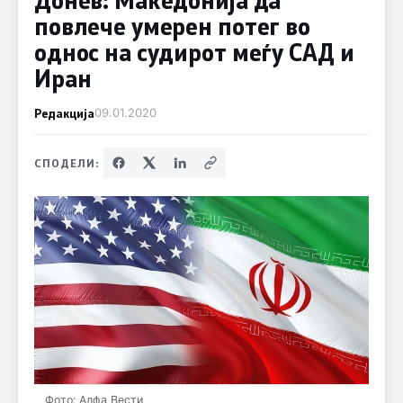
повлече умерен потег во
однос на судирот меѓу САД и
Иран
Редакција
09.01.2020
СПОДЕЛИ:
Фото: Алфа Вести