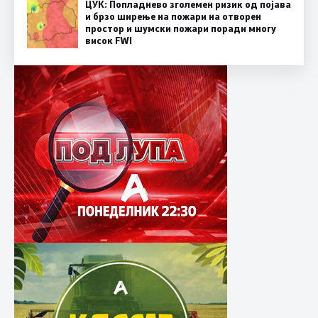
ЦУК: Попладнево зголемен ризик од појава
и брзо ширење на пожари на отворен
простор и шумски пожари поради многу
висок FWI