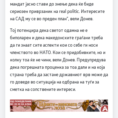
мандат јасно стави до знење дека ќе биде
сериозен приврзаник на real politic. Интересите
на САД му се во преден план”, вели Донев.
Тој потенцира дека светот одамна не е
биполарен и дека македонските граѓани треба
да ги знаат сите аспекти кои со себе ги носи
членството во НАТО. Кои се придобивките, но и
колку тоа ќе не чини, вели Донев. Предупредува
дека погрешната проценка за тоа дали и на која
страна треба да застане државниот врв може да
го доведе во ситуација на одбрана на туѓи за
сметка на сопствените интереси.