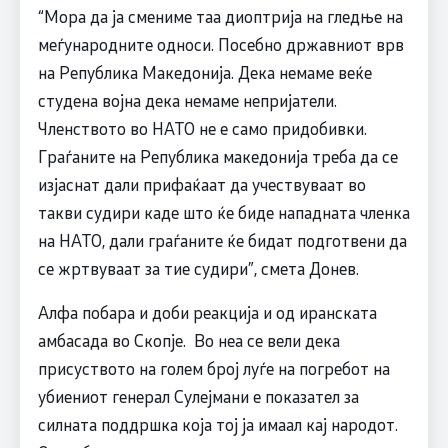
“Мора да ја смениме таа диоптрија на гледње на
меѓународните односи. Посебно државниот врв
на Република Македонија. Дека немаме веќе
студена војна дека немаме непријатели.
Членството во НАТО не е само придобивки.
Граѓаните на Република македонија треба да се
изјаснат дали прифаќаат да учествуваат во
такви судири каде што ќе биде нападната членка
на НАТО, дали граѓаните ќе бидат подготвени да
се жртвуваат за тие судири”, смета Донев.
Алфа побара и доби реакција и од иранската
амбасада во Скопје. Во неа се вели дека
присуството на голем број луѓе на погребот на
убиениот генерал Сулејмани е показател за
силната поддршка која тој ја имаал кај народот.