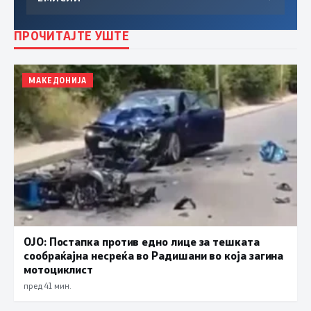
ПРОЧИТАЈТЕ УШТЕ
МАКЕДОНИЈА
ОЈО: Постапка против едно лице за тешката
сообраќајна несреќа во Радишани во која загина
мотоциклист
пред 41 мин.