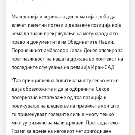
Македонија и нејзината дипломатија треба да
влечат паметни потези и да заземе позиција која
нема да значи прекршување на меѓународното
право и документите на Обединетите Нации.
Поранешниот амбасадор Јован Донев апелира за
претпазливост на нашата држава во контекст на
последните случувања на релација Иран-САД.
“Таа принципиелна политика многу лесно може
да ја образложите и да ја одбраните. Секое
посериозно истапување од таа позиција и
повикување на владеење на правилата кои што
ги применуваат големите сили е многу тешко
многуу ризично за мали држави. Претседателот
Трамп за време на неговиот четиригодишен