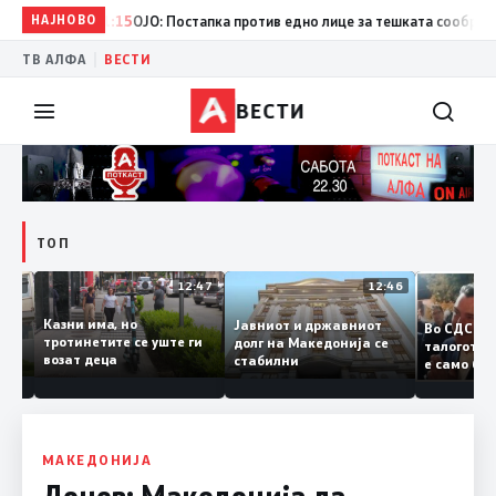
НАЈНОВО
11:15
ОЈО: Постапка против едно лице за тешката сообраќајна 
|
ТВ АЛФА
ВЕСТИ
ВЕСТИ
ТОП
12:50
12:47
12:46
Казни има, но
Јавниот и државниот
Во СДС
дии и
тротинетите се уште ги
долг на Македонија се
талого
возат деца
стабилни
е само 
нието
копија 
Заев
МАКЕДОНИЈА
Донев: Македонија да