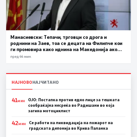
Манасиевски: Тепачи, трговци со дрога и
роднини на Заев, тоа се децата на Филипче кои
ги промoвира како иднина на Македонија ако
дојде на власт
пред 44 мин.
НАЈНОВО
НАЈЧИТАНО
41
ОЈО: Постапка против едно лице за тешката
МИН
сообраќајна несреќа во Радишани во која
загина мотоциклист
42
Се работи на ликвидација на пожарот на
МИН
градската депонија во Крива Паланка