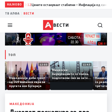
НАЈНОВО
12:12
Цените остануваат стабилни – Инфлација од само 0,1% 
|
ТВ АЛФА
ВЕСТИ
ВЕСТИ
ТОП
12:18
12:03
11:43
Мицкоски:
и од
Акумулациите се полни,
–
Македонија доби грант
Николос
подготвени сме за сите
озење
од 149 милиони евра за
со реал
ризици, не размислување
пругата кон Бугарија
третата
за поскапување на
железни
струјата
8, Маке
раскрсн
МАКЕДОНИЈА
Дизелот поскапува за два