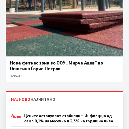
Нова фитнес зона во ООУ „Мирче Ацев“ во
Општина Ѓорче Петров
пред 2 ч.
НАЈНОВО
НАЈЧИТАНО
4
Цените остануваат стабилни – Инфлација од
МИН
само 0,1% на месечно и 2,3% на годишно ниво