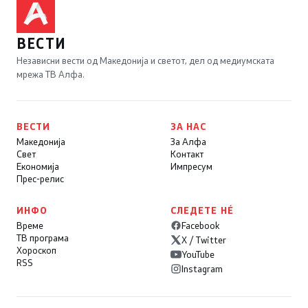
ВЕСТИ
Независни вести од Македонија и светот, дел од медиумската
мрежа ТВ Алфа.
ВЕСТИ
ЗА НАС
Македонија
За Алфа
Свет
Контакт
Економија
Импресум
Прес-релис
ИНФО
СЛЕДЕТЕ НÉ
Време
Facebook
ТВ програма
X / Twitter
Хороскоп
YouTube
RSS
Instagram