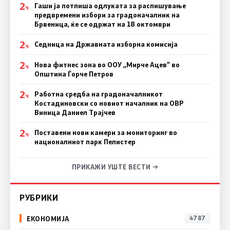
2
Гаши ја потпиша одлуката за распишување
Ч
предвремени избори за градоначалник на
Брвеница, ќе се одржат на 18 октомври
2
Седница на Државната изборна комисија
Ч
2
Нова фитнес зона во ООУ „Мирче Ацев“ во
Ч
Општина Ѓорче Петров
2
Работна средба на градоначалникот
Ч
Костадиновски со новиот началник на ОВР
Виница Даниел Трајчев
2
Поставени нови камери за мониторинг во
Ч
националниот парк Пелистер
ПРИКАЖИ УШТЕ ВЕСТИ →
РУБРИКИ
ЕКОНОМИЈА
4787