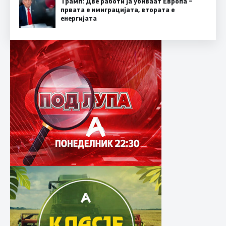
Трамп: Две работи ја убиваат Европа –
првата е имиграцијата, втората е
енергијата