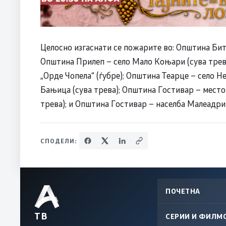
Целосно изгаснати се пожарите во: Општина Бито
Општина Прилеп – село Мало Коњари (сува трев
„Орде Чопела“ (ѓубре); Општина Теарце – село Н
Бањица (сува трева); Општина Гостивар – место
трева); и Општина Гостивар – населба Малеадри 
СПОДЕЛИ:
ПОЧЕТНА
ТВ
СЕРИИ И ФИЛМ