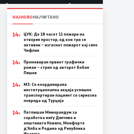
НАЈНОВО
НАЈЧИТАНО
14
ЦУК: До 18 часот 11 пожари на
Ч
отворен простор, од кои три се
активни – изгаснат пожарот кај село
Чифлик
14
Промовиран првиот графички
Ч
роман – стрип од авторот Бобан
Пешов
14
МЗ: Со координирана
Ч
институционална акција успешно
транспортиран пациент со сериозна
повреда од Турција
14
Потпишан Меморандум за
Ч
соработка меѓу Делчево и
општините Новело, Монфорте
д’Алба и Родино од Република
Италија