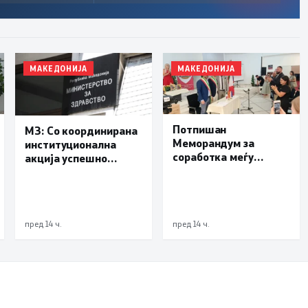
МАКЕДОНИЈА
МАКЕДОНИЈА
Потпишан
МЗ: Со координирана
Меморандум за
институционална
соработка меѓу
акција успешно
Делчево и општините
транспортиран
Новело, Монфорте
пациент со сериозна
д’Алба и Родино од
повреда од Турција
Република Италија
пред 14 ч.
пред 14 ч.