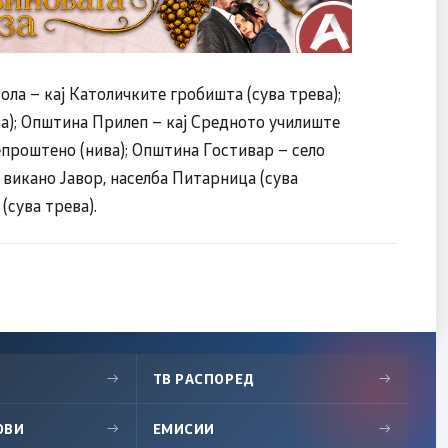
ла – кај Католичките гробишта (сува трева);
а); Општина Прилеп – кај Средното училиште
епроштено (нива); Општина Гостивар – село
 викано Јавор, населба Питарница (сува
(сува трева).
→
ТВ РАСПОРЕД
→
ОВИ
→
ЕМИСИИ
→