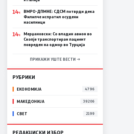
14
ВМРО-ДПМНЕ: СДСM потврди дека
Ч
Филипче испратил осудени
насилници
14
Мерџановски: Со владин авион во
Ч
Скопје транспортиран пациент
повреден на одмор во Турција
ПРИКАЖИ УШТЕ ВЕСТИ →
РУБРИКИ
ЕКОНОМИЈА
4796
МАКЕДОНИЈА
39206
СВЕТ
2199
РЕДАКЦИСКИ ИЗБОР