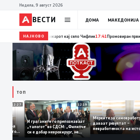
Недела, 9 август 2026
ВЕСТИ
ДОМА
МАКЕДОНИЈА
НАЈНОВО
17:42
ЦУК: До 18 часот 11 пожари на отворен прост
ТОП
12:27
12:19
Мерките за самовр
уваат: За
И граѓаните го препознаваат
даваат резултат –
ција треба
„талогот“ во СДСМ: „Филипче
невработеноста на 
а домашното
си е добар неврохирург, не
најниско ниво од 11
треба се занимава со