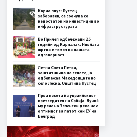
Корча плус: Пустец
заборавен, се соочува со
недостаток на инвестиции во
инфраструктурата
Во Прилеп одбележани 25
години од Карпалак: Нивната
жртва е темел на нашата
одговорност
Летна Света Петка,
заштитничка на селото, ја
одбележаа Македонците во
село Леска, Општина Пустец
Прва посета на украинскиот
претседател на Србија: Вучиќ
му рече на Зеленски дека не е
оптимист за патот кон ЕУ на
Белград