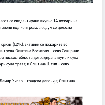
часот се евидентирани вкупно 14 пожари на
ставени под контрола, а седум се целосно
кризи (ЦУК), активни се пожарите во
а трева; Општина Босилово – село Секирник
ори нискостеблеста деградирана шума и сува
ри сува трева; и Општина Штип – село
Демир Хисар – градска депонија; Општина