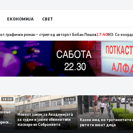
ЕКОНОМИЈА
СВЕТ
ор, од кои три се активни – изгаснат пожарот кај село Чифлик
17:41
Пром
18:06
12:50
аботување
Новиот закон за Академијата
за судии и јавни обвинители
Казни има, но тротинети
историски
наскоро во Собранието
уште ги возат деца
,3%