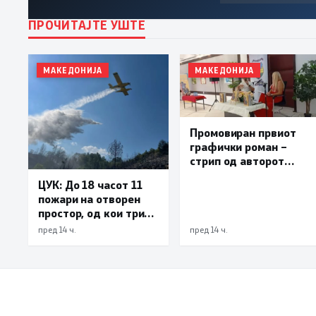
ПРОЧИТАЈТЕ УШТЕ
МАКЕДОНИЈА
МАКЕДОНИЈА
Промовиран првиот
графички роман –
стрип од авторот
Бобан Пешов
ЦУК: До 18 часот 11
пожари на отворен
простор, од кои три
се активни – изгаснат
пред 14 ч.
пред 14 ч.
пожарот кај село
Чифлик