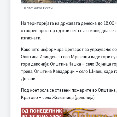
Фото: Алфа Вести
На територијата на државата денеска до 18:00 
отворен простор од кои пет се активни, два се 
изгаснати.
Како што информира Центарот за упраување со 
Општина Илинден – село Мршевци каде гори сув
гори депонија; Општина Чашка – село Војница г
трева; Општина Кавадарци – село Шивец каде го
Долани.
Под контрола се ставени пожарите во Општина 
Кратово – село Железница (депонија).