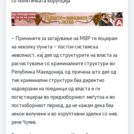
со политичката корупција.
– Причините за затајување на МВР ги лоцирам
на неколку пункта – постои системска
неволност, кај дел од структурите на власта за
расчистување со криминалните структури во
Република Македонија, од причина што дел од
тие криминални структури беа директно
надоврзани на поединци од власта и ги
логистицираа во предизборниот меѓутоа и во
постизборниот период, да не кажам дека беа
некои вклучени и во коруптивни зделки со нив,
рече Чулев.