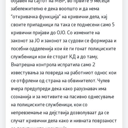
објавен на сајтот на МВР, во првите 9 месеци
забележително е дека воопшто и да нема
“откривачка функција” на кривични дела, кај
своите припадници па така се поднесени само 5
кривични пријави до ОЈО. Со измените на
законот за ЈО и законот за судови се формираа и
посебни одделенија кои ќе ги гонат полициските
службеници кои ќе сторат КД а до таму,
Внатрешна контрола испратила само 2
известувања за повреда на работниот однос кои
се отфрлени од страна на обвинителот. Чулев
вчера предупреди дека како разузнавач има
сознанија и за мотивите на пасивно однесување
на полициските службеници, кои со
непревземање на дејствија дозволуваат да се
случат кривични дела како и нивната поврзаност