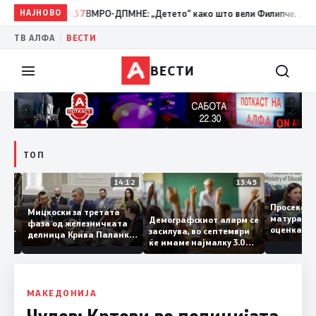
НАЈНОВО
10:37
ВМРО-ДПМНЕ: „Детето“ како што вели Филипче, денес со и
|
ТВ АЛФА
ВЕСТИ
ВЕСТИ
ТОП
15:20
14:12
13:45
Просек
Мицкоски за третата
матура 
Демографскиот аларм се
фаза од железничката
о: Во
оценка
засилува, во септември
делница Крива Паланка
а 22
ќе имаме најмалку 3.000
– Деве Баир: Проектот
првачиња помалку
нема да заврши на
половина тунел во слепа
улица, сега имаме
целина
МАКЕДОНИЈА
Чулев: Кртови во полицијата