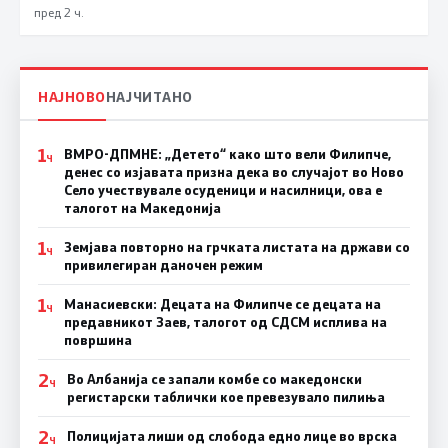
пред 2 ч.
НАЈНОВО
НАЈЧИТАНО
1
ВМРО-ДПМНЕ: „Детето“ како што вели Филипче,
Ч
денес со изјавата призна дека во случајот во Ново
Село учествувале осуденици и насилници, ова е
талогот на Македонија
1
Земјава повторно на грчката листата на држави со
Ч
привилегиран даночен режим
1
Манасиевски: Децата на Филипче се децата на
Ч
предавникот Заев, талогот од СДСМ исплива на
површина
2
Во Албанија се запали комбе со македонски
Ч
регистарски таблички кое превезувало пилиња
2
Полицијата лиши од слобода едно лице во врска
Ч