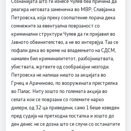
Сознанијата што ги изнесе Чулев беа причина да
реагира неговата заменичка во МВР, Славјанка
Петровска, која преку соопштение порача дека
сомнежите за евентуална поврзаност со
криминални структури Чулев да ги пријавил во
Јавното обвинителство, а не во интервјуа. Таа се
пофали дека во време на владеењето на СДСМ,
намален бил криминалитетот, разбојништвата,
убиствата, жртвите од сообраќајни незгоди.
Петровска не напиша ништо за акцијата во
Грчец и Арачиново, по вооружената престрелка
во Палас. Ниту зошто по големата акција во
селата кои се поврзани со големите нарко
дилери, од 32 ца приведени, само 1 беше изведен
пред судија на претходна постапка и зошто до
ден денес не се дозна што се случи со останатите