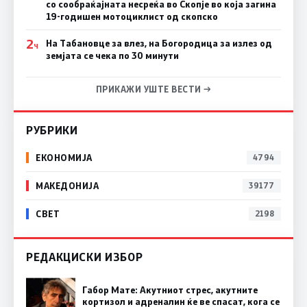
со сообраќајната несреќа во Скопје во која загина
19-годишен мотоциклист од скопско
2
На Табановце за влез, на Богородица за излез од
Ч
земјата се чека по 30 минути
ПРИКАЖИ УШТЕ ВЕСТИ →
РУБРИКИ
ЕКОНОМИЈА
4794
МАКЕДОНИЈА
39177
СВЕТ
2198
РЕДАКЦИСКИ ИЗБОР
Габор Мате: Акутниот стрес, акутните
кортизол и адреналин ќе ве спасат, кога се