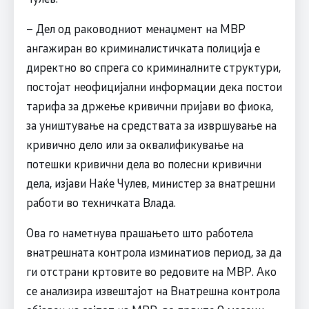
– Дел од раководниот менаџмент на МВР
ангажиран во криминалистичката полиција е
директно во спрега со криминалните структури,
постојат неофицијални информации дека постои
тарифа за држење кривични пријави во фиока,
за уништување на средствата за извршување на
кривично дело или за оквалификување на
потешки кривични дела во полесни кривични
дела, изјави Наќе Чулев, министер за внатрешни
работи во техничката Влада.
Ова го наметнува прашањето што работела
внатрешната контрола изминатиов период, за да
ги отстрани кртовите во редовите на МВР. Ако
се анализира извештајот на Внатрешна контрола