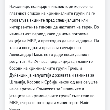
Началници, полицајци, инспектори кој се е на
платниот список на криминалните групи, па ги
провалува акциите пред специјалците или
интервентните тимови да настапат на терен. Во
изминатиот период како да нема поголема
акција на МВР, а претходно да не е издадена. Па
така и поседната врзана за случајот во
Александар Палас не го даде посакуваниот
резултат. На 24 часа пред акцијата, главните
босови на криминалните групи Грчец и
Дуќанџик ја напуштија државата и заминаа за
Шпанија, Косово и Србија, некои од нив се уште
не се вратени. Сомнежот за “шпионите и
јатаците на криминалните групи” сместени во
МВР, вчера го потврди и министерот Наќе
Чулев.