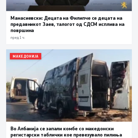
Манасиевски: Децата на Филипче се децата на
предавникот Заев, талогот од СДСМ исплива на
површина
пред 1 ч.
МАКЕДОНИЈА
Во Албанија се запали комбе со македонски
регистарски таблички кое превезувало пилиња