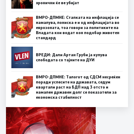
хронични ќе ве убијат
ВМРО-ДПМНЕ: Стапката на инфлација се
намалува, пониска е и од инфлацијата во
еврозоната, тоа говори за политиките на
Владата кои водат кон подобар животен
стандард
ВРЕДИ: Дали Артан Груби ја купува
слободата со тајните на ДУИ
ВМРО-ДПМНЕ: Талогот од СДСМ несреќен
поради успесите на државата, седум
квартали раст на БДП над 3 отсто и
намален државен долг се показатели за
економска стабилност