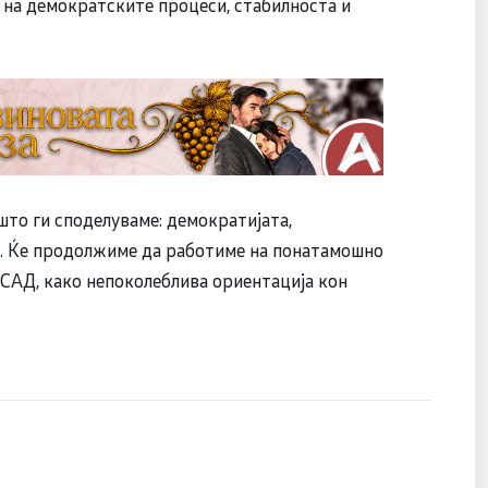
на демократските процеси, стабилноста и
што ги споделуваме: демократијата,
о. Ќе продолжиме да работиме на понатамошно
 САД, како непоколеблива ориентација кон