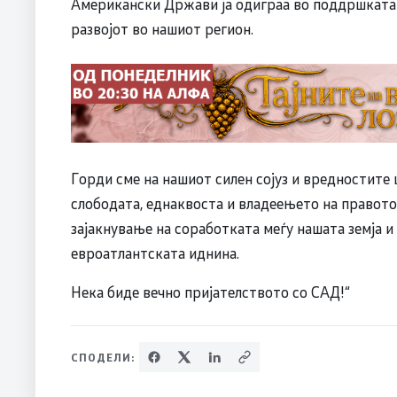
Американски Држави ја одиграа во поддршката 
развојот во нашиот регион.
Горди сме на нашиот силен сојуз и вредностите 
слободата, еднаквоста и владеењето на правот
зајакнување на соработката меѓу нашата земја и
евроатлантската иднина.
Нека биде вечно пријателството со САД!“
СПОДЕЛИ: