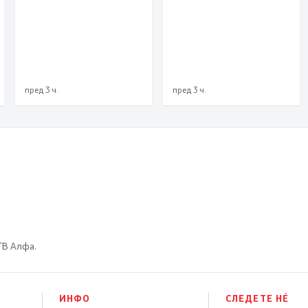
патиштата
пред 3 ч.
пред 3 ч.
 ТВ Алфа.
ИНФО
СЛЕДЕТЕ НÉ