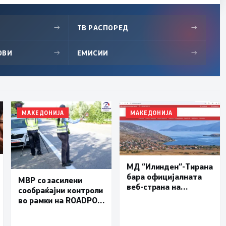
→
ТВ РАСПОРЕД
→
ОВИ
→
ЕМИСИИ
→
МАКЕДОНИЈА
МАКЕДОНИЈА
МД “Илинден“-Тирана
бара официјалната
МВР со засилени
веб-страна на
сообраќајни контроли
Општина Пустец да
во рамки на ROADPOL:
биде достапна и на
Фокус на брзината и
македонски јазик
безбедноста на