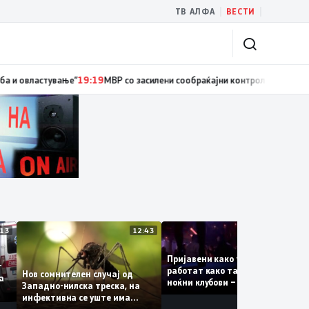
|
|
ТВ АЛФА
ВЕСТИ
ициски службеник, поднесена кривична пријава за „злоупотреба на служ
13:13
12:43
12:4
Пријавени како туристки, а
ваат
работат како танчерки во
Нов сомнителен случај од
е за
ноќни клубови – полицијата
Западно-нилска треска, на
откри сомнителна шема за
инфективна се уште има
можна трговија со луѓе
пациенти во критична