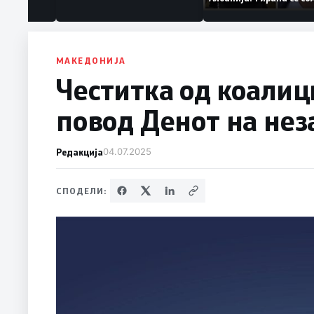
аат „персона
дека работеле за
терористички орган
МАКЕДОНИЈА
Честитка од коалиц
повод Денот на нез
Редакција
04.07.2025
СПОДЕЛИ: