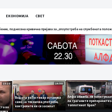
ЕКОНОМИЈА
СВЕТ
апалена трева при сечење со брусилица
19:21
МВР: Лишен од слобода пол
15:10
14:50
Алфа анкета: ги почиту
Водата во Гостивар останува
ли граѓаните препоракит
само за техничка употреба,
топлотниот бран?
контролите ќе се засилат
 листа во
 сомнева