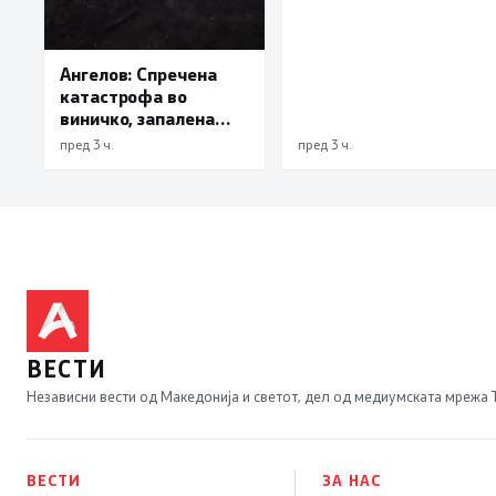
Ангелов: Спречена
катастрофа во
виничко, запалена
трева при сечење со
пред 3 ч.
пред 3 ч.
брусилица
ВЕСТИ
Независни вести од Македонија и светот, дел од медиумската мрежа
ВЕСТИ
ЗА НАС