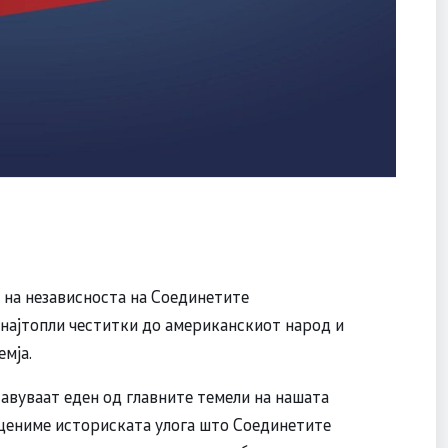
на независноста на Соединетите
најтопли честитки до американскиот народ и
емја.
авуваат еден од главните темели на нашата
 цениме историската улога што Соединетите