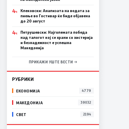
4
Клековски: Анализата на водата за
Ч
пиење во Гостивар ќе биде објавена
до 20 август
4
Петрушевски: Најголемата победа
Ч
над талогот кој се храни со хистерија
и безнадежност е успешна
Македонија
ПРИКАЖИ УШТЕ ВЕСТИ →
РУБРИКИ
ЕКОНОМИЈА
4779
МАКЕДОНИЈА
39032
СВЕТ
2194