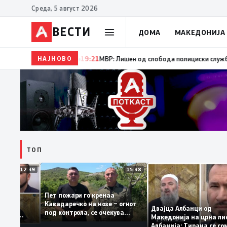
Среда, 5 август 2026
ВЕСТИ
ДОМА
МАКЕДОНИЈА
НАЈНОВО
19:22
Ангелов: Спречена катастрофа во виничко, з
ТОП
12:39
15:38
Пет пожари го кренаа
ама: За
Кавадаречко на нозе – огнот
форма му
Двајца Албанци од
под контрола, се очекува
нците од
Македонија на црна
целосно гаснење
а кога му гори
Албанија: Тирана се