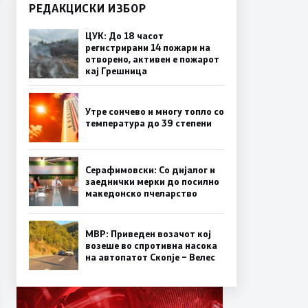
РЕДАКЦИСКИ ИЗБОР
ЦУК: До 18 часот
регистрирани 14 пожари на
отворено, активен е пожарот
кај Грешница
Утре сончево и многу топло со
температура до 39 степени
Серафимовски: Со дијалог и
заеднички мерки до посилно
македонско пчеларство
МВР: Приведен возачот кој
возеше во спротивна насока
на автопатот Скопје – Велес