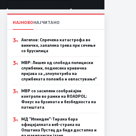
состојба
НАЈНОВО
НАЈЧИТАНО
3
Ангелов: Спречена катастрофа во
Ч
виничко, запалена трева при сечење
со брусилица
3
МВР: Лишен од слобода полициски
Ч
службеник, поднесена кривична
пријава за „злоупотреба на
службената положба и овластување”
3
МВР со засилени сообраќајни
Ч
контроли во рамки на ROADPOL:
Фокус на брзината и безбедноста на
патиштата
3
МД “Илинден“-Тирана бара
Ч
официјалната веб-страна на
Општина Пустец да биде достапна и
на македонски јазик