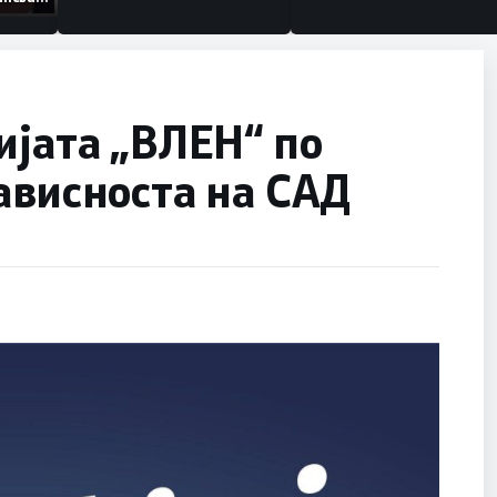
изации
ијата „ВЛЕН“ по
ависноста на САД