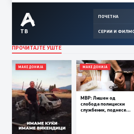
ПОЧЕТНА
ТВ
СЕРИИ И ФИЛМ
ПРОЧИТАЈТЕ УШТЕ
МАКЕДОНИЈА
МАКЕДОНИЈА
МВР: Лишен од
слобода полициски
службеник, поднесена
кривична пријава за
„злоупотреба на
службената положба
и овластување”