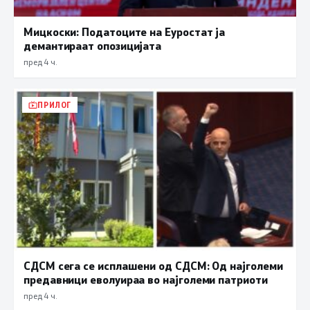
Мицкоски: Податоците на Еуростат ја
демантираат опозицијата
пред 4 ч.
ПРИЛОГ
СДСМ сега се исплашени од СДСМ: Од најголеми
предавници еволуираа во најголеми патриоти
пред 4 ч.