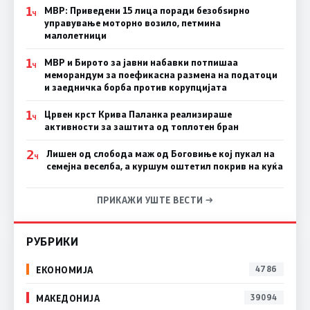
1
МВР: Приведени 15 лица поради безобѕирно
Ч
управување моторно возило, петмина
малолетници
1
МВР и Бирото за јавни набавки потпишаа
Ч
меморандум за поефикасна размена на податоци
и заедничка борба против корупцијата
1
Црвен крст Крива Паланка реализираше
Ч
активности за заштита од топлотен бран
2
Лишен од слобода маж од Боговиње кој пукал на
Ч
семејна веселба, а куршум оштетил покрив на куќа
ПРИКАЖИ УШТЕ ВЕСТИ →
РУБРИКИ
ЕКОНОМИЈА
4786
МАКЕДОНИЈА
39094