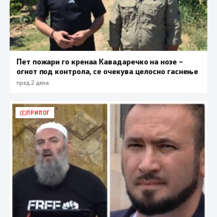
Пет пожари го кренаа Кавадаречко на нозе –
огнот под контрола, се очекува целосно гаснење
пред 2 дена
ПРИЛОГ