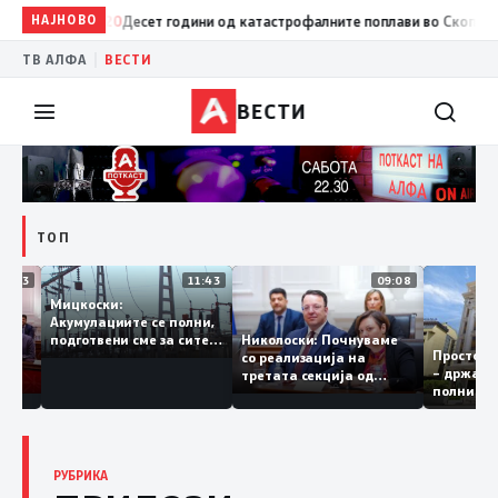
15:20
НАЈНОВО
Десет години од катастрофалните поплави во Скопско: Во нев
|
ТВ АЛФА
ВЕСТИ
ВЕСТИ
ТОП
12:03
11:43
09:08
Мицкоски:
Акумулациите се полни,
би грант
Николоски: Почнуваме
подготвени сме за сите
Про
 евра за
со реализација на
ризици, не размислување
– д
гарија
третата секција од
за поскапување на
пол
железничкиот Коридор
струјата
8, Македонија станува
раскрсница на Балканот
РУБРИКА