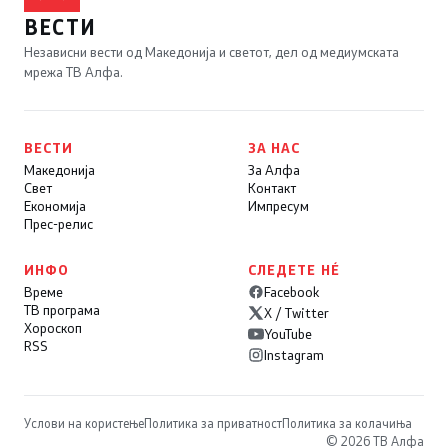
ВЕСТИ
Независни вести од Македонија и светот, дел од медиумската
мрежа ТВ Алфа.
ВЕСТИ
ЗА НАС
Македонија
За Алфа
Свет
Контакт
Економија
Импресум
Прес-релис
ИНФО
СЛЕДЕТЕ НÉ
Време
Facebook
ТВ програма
X / Twitter
Хороскоп
YouTube
RSS
Instagram
Услови на користење
Политика за приватност
Политика за колачиња
© 2026 ТВ Алфа