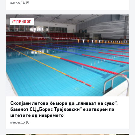
вчера, 14:15
ПРИЛОГ
Скопјани летово ќе мора да „пливаат на суво“:
базенот СЦ „Борис Трајковски“ е затворен по
штетите од невремето
вчера, 13:16