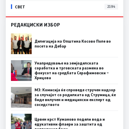
СВЕТ
2194
РЕДАКЦИСКИ ИЗБОР
Делегација на Општина Косово Поле во
посета на Дебар
Унапредување на земјоделската
соработка и трговската размена во
фокусот на средбата Серафимовски –
Хрицова
МЗ: Комисија ќе спроведе стручен надзор
за случајот со родилката од Струмица, ќе
биде вклучен и медицински експерт од
соседството
Црвен крст Куманово подели вода и
едукативни флаери за заштита од
топлотниот бран