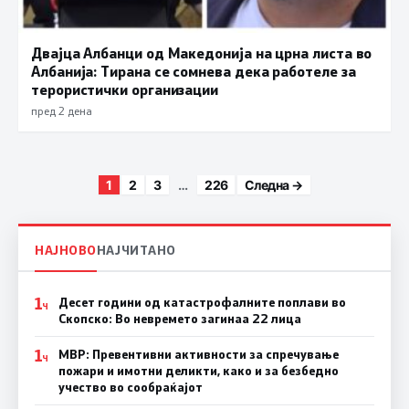
Двајца Албанци од Македонија на црна листа во
Албанија: Тирана се сомнева дека работеле за
терористички организации
пред 2 дена
Posts paginatio
1
2
3
…
226
Следна →
НАЈНОВО
НАЈЧИТАНО
1
Десет години од катастрофалните поплави во
Ч
Скопско: Во невремето загинаа 22 лица
1
МВР: Превентивни активности за спречување
Ч
пожари и имотни деликти, како и за безбедно
учество во сообраќајот