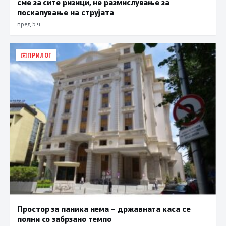
сме за сите ризици, не размислување за
поскапување на струјата
пред 5 ч.
ПРИЛОГ
Простор за паника нема – државната каса се
полни со забрзано темпо