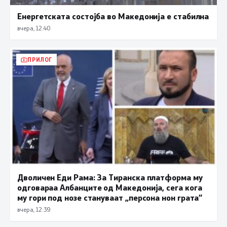
Енергетската состојба во Македонија е стабилна
вчера, 12:40
ПРИЛОГ
Дволичен Еди Рама: За Тиранска платформа му
одговараа Албанците од Македонија, сега кога
му гори под нозе стануваат „персона нон грата“
вчера, 12:39