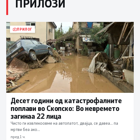
ПРИЛОЗИ
ПРИЛОГ
Десет години од катастрофалните
поплави во Скопско: Во невремето
загинаа 22 лица
Чисто ги извлекоовме на автопатот, двајца, се давеа… па
мртви беа ако…
пред 1 ч.