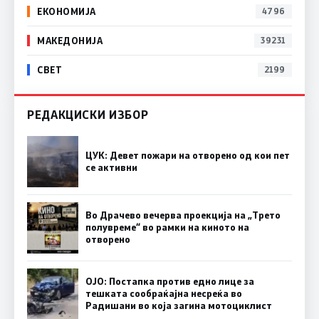
ЕКОНОМИЈА
4796
МАКЕДОНИЈА
39231
СВЕТ
2199
РЕДАКЦИСКИ ИЗБОР
ЦУК: Девет пожари на отворено од кои пет
се активни
Во Драчево вечерва проекција на „Трето
полувреме“ во рамки на киното на
отворено
ОЈО: Постапка против едно лице за
тешката сообраќајна несреќа во
Радишани во која загина мотоциклист