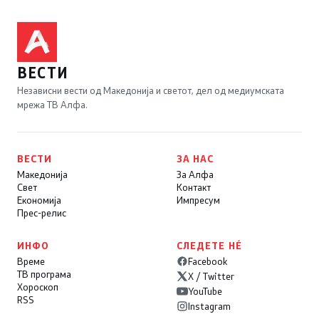
ВЕСТИ
Независни вести од Македонија и светот, дел од медиумската
мрежа ТВ Алфа.
ВЕСТИ
ЗА НАС
Македонија
За Алфа
Свет
Контакт
Економија
Импресум
Прес-релис
ИНФО
СЛЕДЕТЕ НÉ
Време
Facebook
ТВ програма
X / Twitter
Хороскоп
YouTube
RSS
Instagram