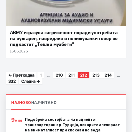
АВМУ изразува загриженост поради употребата
на вулгарен, навредлив и понижувачки говор во
подкастот „Тешки муабети“
16.06.2026
Posts paginatio
← Претходна
1
…
210
211
212
213
214
…
332
Следна →
НАЈНОВО
НАЈЧИТАНО
9
Подобрена состојбата на пациентот
МИН
транспортиран од Турција, лекарите апелираат
на внимателност при скокови во вода