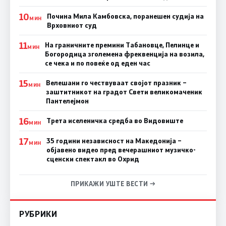
10
Почина Мила Камбовска, поранешен судија на
МИН
Врховниот суд
11
На граничните премини Табановце, Пелинце и
МИН
Богородица зголемена фреквенција на возила,
се чека и по повеќе од еден час
15
Велешани го чествуваат својот празник –
МИН
заштитникот на градот Свети великомаченик
Пантелејмон
16
Трета иселеничка средба во Видовиште
МИН
17
35 години независност на Македонија –
МИН
објавено видео пред вечерашниот музичко-
сценски спектакл во Охрид
ПРИКАЖИ УШТЕ ВЕСТИ →
РУБРИКИ