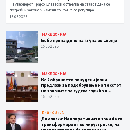
– Гувернерот Трајко Славески останува на ставот дека се
потребни законски измени со кои ќе се регулира
определувањето на провизиите на банките. – Мојот став е
16.06.2026
познат уште од првиот ден на мојот мандат – услугите во
платниот промет ги сметам како јавно добро, јавна услуга која
по ништо не е различна од снабдувањето на […]
МАКЕДОНИЈА
Бебе пронајдено на клупа во Скопје
16.06.2026
МАКЕДОНИЈА
Во Собранието понудени јавни
предлози за подобрување на текстот
на законите за судска служба и
јавнообвинителска служба
16.06.2026
ЕКОНОМИЈА
Димовски: Неоперативните зони ќе се
трансформираат во индустриски, на
новата стратегија за странски