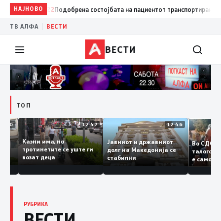
12:22
НАЈНОВО
Подобрена состојбата на пациентот транспортиран од Турција,
|
ТВ АЛФА
ВЕСТИ
ВЕСТИ
ТОП
12:50
12:47
12:46
а
Казни има, но
Јавниот и државниот
Во 
а судии и
тротинетите се уште ги
долг на Македонија се
тал
ели
возат деца
стабилни
е с
бранието
коп
Зае
РУБРИКА
ВЕСТИ