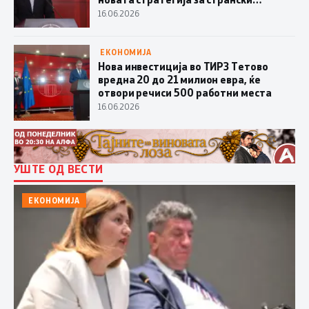
инвестиции се работи од 2025 година
16.06.2026
ЕКОНОМИЈА
Нова инвестиција во ТИРЗ Тетово
вредна 20 до 21 милион евра, ќе
отвори речиси 500 работни места
16.06.2026
УШТЕ ОД ВЕСТИ
ЕКОНОМИЈА