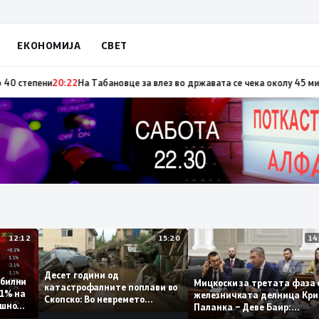
ЕКОНОМИЈА
СВЕТ
по повод „30 години Општина Вевчани“
20:23
Портокалова фаза утре, тем
12:12
15:20
Десет години од
 стабилни
Мицкоски за третата ф
катастрофалните поплави во
о 0,1% на
железничката делница 
Скопско: Во невремето
годишно
Паланка – Деве Баир:
загинаа 22 лица
Проектот нема да завр