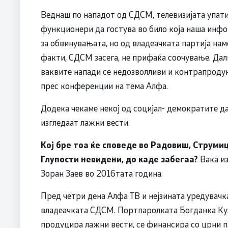
Веднаш по нападот од СДСМ, телевизијата упати
функционери да гостува во било која наша инфо
за обвинувањата, но од владеачката партија на
факти, СДСМ засега, не прифаќа соочување. Да
ваквите напади се недозволливи и контрапродук
прес конференции на тема Алфа.
Додека чекаме некој од социјал- демократите д
изгледаат лажни вести.
Кој бре тоа ќе споведе во Радовиш, Струм
Глупости невидени, до каде забегаа?
Вака и
Зоран Заев во 2016тата година.
Пред четри дена Алфа ТВ и нејзината уредувачк
владеачката СДСМ. Портпаролката Богданка Ку
продуцира лажни вести, се финансира со црни п