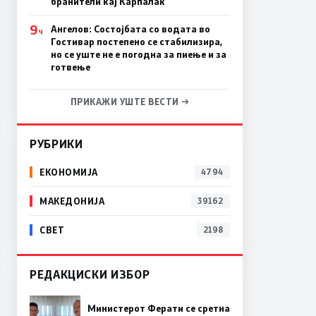
бранители кај Карпалак
9
Ангелов: Состојбата со водата во
Ч
Гостивар постепено се стабилизира,
но се уште не е погодна за пиење и за
готвење
ПРИКАЖИ УШТЕ ВЕСТИ →
РУБРИКИ
ЕКОНОМИЈА
4794
МАКЕДОНИЈА
39162
СВЕТ
2198
РЕДАКЦИСКИ ИЗБОР
Министерот Ферати се сретна