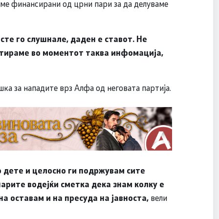
ме финансирани од црни пари за да делуваме
сте го слушнале, даден е ставот. Не
нтираме во моментот таква инфомација,
ка за нападите врз Алфа од неговата партија.
о дете и целосно ги подржувам сите
нарите водејќи сметка дека знам колку е
на оставам и на пресуда на јавноста,
вели