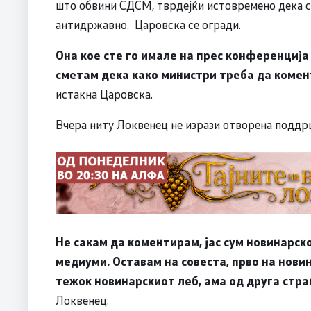
што обвини СДСМ, тврдејќи истовремено дека с
антидржавно. Царовска се огради.
Oна кое сте го имале на прес конференција 
сметам дека како министри треба да коме
истакна Царовска.
Вчера ниту Локвенец не изрази отворена поддрш
Не сакам да коментирам, јас сум новинарск
медиуми. Оставам на совеста, прво на нови
тежок новинарскиот леб, ама од друга стра
Локвенец.