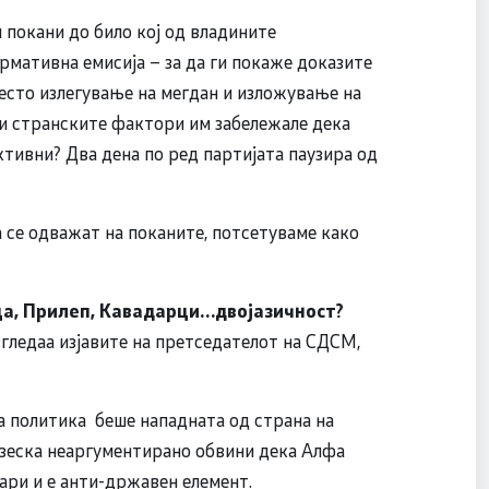
 покани до било кој од владините
рмативна емисија – за да ги покаже доказите
место излегување на мегдан и изложување на
ли странските фактори им забележале дека
тивни? Два дена по ред партијата паузира од
а се одважат на поканите, потсетуваме како
ица, Прилеп, Кавадарци…двојазичност?
згледаа изјавите на претседателот на СДСМ,
а политика беше нападната од страна на
зеска неаргументирано обвини дека Алфа
ари и е анти-државен елемент.