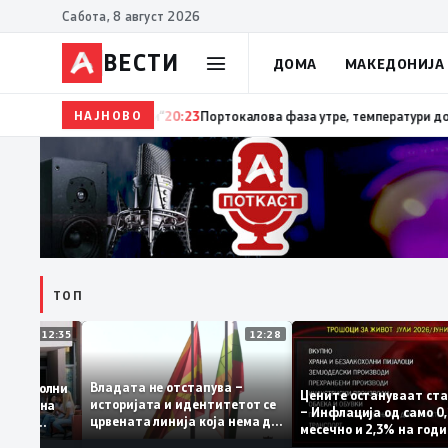
Сабота, 8 август 2026
ВЕСТИ
ДОМА
МАКЕДОНИЈА
НАЈНОВО
20:24
Сиљановска Давкова на Свечената академија 
ТОП
12:35
12:28
Владата не отстапува –
е се задоволни
Цените остануваат
историјата и идентитетот се
учениците на
– Инфлација од сам
црвената линија која нема да
ржавната
месечно и 2,3% на 
се погази
ниво