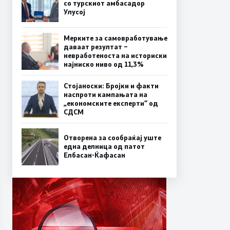
со турскиот амбасадор
Улусој
Мерките за самовработување
даваат резултат –
невработеноста на историски
најниско ниво од 11,3%
Стојаноски: Бројки и факти
наспроти кампањата на
„економските експерти“ од
СДСM
Отворена за сообраќај уште
една делница од патот
Елбасан-Ќафасан