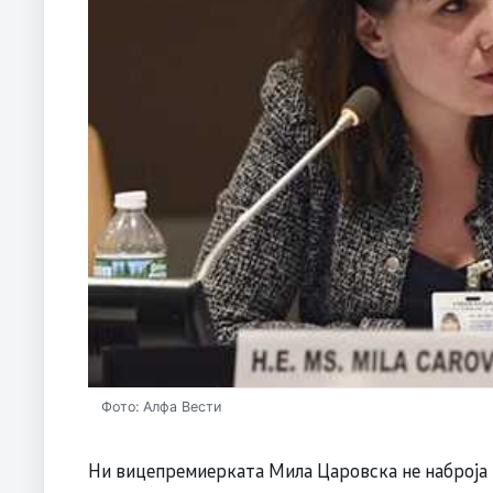
Фото: Алфа Вести
Ни вицепремиерката Мила Царовска не наброја 