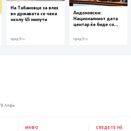
На Табановце за влез
Андоновски:
во државата се чека
Националниот дата
околу 45 минути
центар ќе биде со
мала инсталирана
моќност и ќе служи
пред 9 ч.
пред 9 ч.
исклучиво за
потребите на
државата
 ТВ Алфа.
ИНФО
СЛЕДЕТЕ НÉ