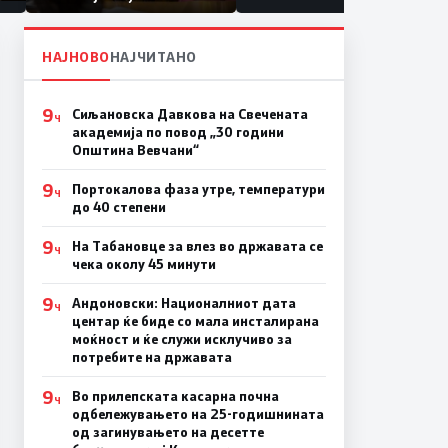
првачиња помалку
а
на
НАЈНОВО
НАЈЧИТАНО
9
Сиљановска Давкова на Свечената
Ч
академија по повод „30 години
Општина Вевчани“
9
Портокалова фаза утре, температури
Ч
до 40 степени
9
На Табановце за влез во државата се
Ч
чека околу 45 минути
9
Андоновски: Националниот дата
Ч
центар ќе биде со мала инсталирана
моќност и ќе служи исклучиво за
потребите на државата
9
Во прилепската касарна почна
Ч
одбележувањето на 25-годишнината
од загинувањето на десетте