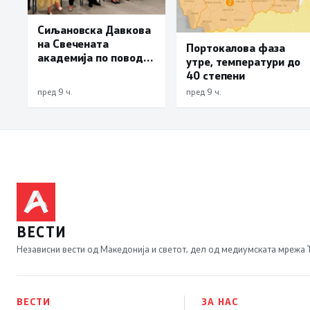
Сиљановска Давкова
на Свечената
Портокалова фаза
академија по повод
утре, температури до
„30 години Општина
40 степени
Вевчани“
пред 9 ч.
пред 9 ч.
ВЕСТИ
Независни вести од Македонија и светот, дел од медиумската мрежа
ВЕСТИ
ЗА НАС