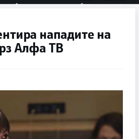
половина тунел во слеп
улица, сега имаме цели
ентира нападите на
врз Алфа ТВ