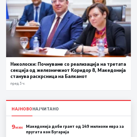
Николоски: Почнуваме со реализација на третата
секција од железничкиот Коридор 8, Македонија
станува раскрсница на Балканот
пред 3 ч.
НАЈНОВО
НАЈЧИТАНО
9
Македонија доби грант од 149 милиони евра за
МИН
пругата кон Бугарија