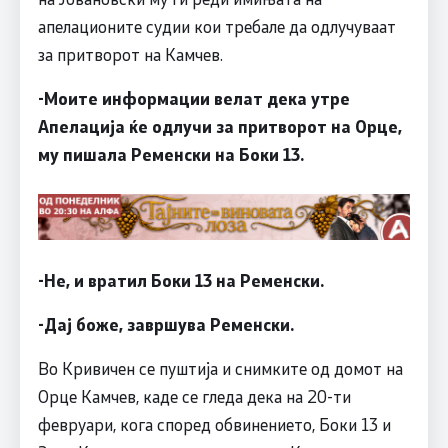
апелационите судии кои требале да одлучуваат
за притворот на Камчев.
-Моите информации велат дека утре
Апелација ќе одлучи за притворот на Орце,
му пишала Ременски на Боки 13.
-Не, и вратил Боки 13 на Ременски.
-Дај боже, завршува Ременски.
Во Кривичен се пуштија и снимките од домот на
Орце Камчев, каде се гледа дека на 20-ти
февруари, кога според обвинението, Боки 13 и