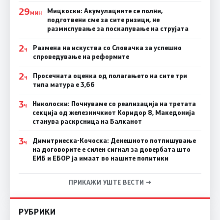
29
Мицкоски: Акумулациите се полни,
МИН
подготвени сме за сите ризици, не
размислување за поскапување на струјата
2
Размена на искуства со Словачка за успешно
Ч
спроведување на реформите
2
Просечната оценка од полагањето на сите три
Ч
типа матура е 3,66
3
Николоски: Почнуваме со реализација на третата
Ч
секција од железничкиот Коридор 8, Македонија
станува раскрсница на Балканот
3
Димитриеска-Кочоска: Денешното потпишување
Ч
на договорите е силен сигнал за довербата што
ЕИБ и ЕБОР ја имаат во нашите политики
ПРИКАЖИ УШТЕ ВЕСТИ →
РУБРИКИ