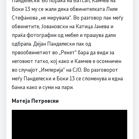
Боки 13 му се жали дека обвинителката Лиле
Стефанова „не мирувала“. Во разговор пак меѓу
обвинетите, Јовановски на Катица Јанева и
праќа фотографии од мебел и прашува дали
одбрала. Дејан Панделески пак од
првообвинетиот во „Рекет“ бара да види за
неговиот татко, кој како и Камчев е осомничен
во случајот „Империја“ на СЈО. Во разговорот
меѓу Панделески и Боки 13 се споменува и една
банка како и суми на пари.
Матеја Петровски