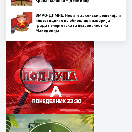
Крива Паланка – Деве Баир
ВМРО-ДПМНЕ: Новите законски решенија и
инвестициите во обновливи извори ја
градат енергетската независност на
Македонија