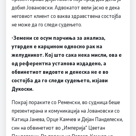
добил Јовановски. Адвокатот вели јасно е дека
неговиот клиент со ваква здравствена состојба
не може да го следи судењето.
-Земени се осум парчиња за анализа,
утврден е карцином односно рак на
желудникот. Кој што сака нека мисли, ова е
од референтна установа издадено, а
обвинетиот видовте и денеска не е во
состојба да го следи судењето, изјави
Дукоски.
Покрај пoраките со Ременски, во судница беше
презентирана и комуникација на Јовановски со
Катица Јанева, Орце Камчев и Дејан Панделески,
син на обвинетиот во „Империја“ Цветан
Панделески. Во порака на Ватсап, Камчев на