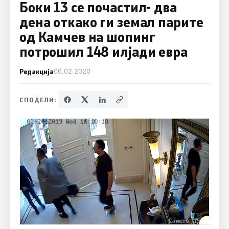
Боки 13 се почастил- два
дена откако ги земал парите
од Камчев на шопинг
потрошил 148 илјади евра
Редакција
06.02.2020
СПОДЕЛИ: