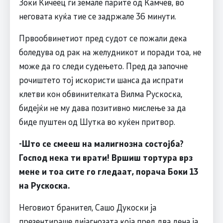
Зоки Кичеец ги земале парите од Камчев, во
неговата куќа тие се задржале 36 минути.
Првообвинетиот пред судот се пожали дека
боледува од рак на желудникот и поради тоа, не
може да го следи судењето. Пред да започне
рочиштето тој искористи шанса да испрати
клетви кон обвинителката Вилма Рускоска,
бидејќи не му дава позитивно мислење за да
биде пуштен од Шутка во куќен притвор.
-Што се смееш на малигнозна состојба?
Господ нека ти врати! Вршиш тортура врз
мене и тоа сите го гледаат, порача Боки 13
на Рускоска.
Неговиот бранител, Сашо Дукоски ја
презентираше дијагнозата која пред два дена ја