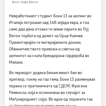
Фото: Алфа Вести
Невработениот студент Боки 13 на шопинг во
Италија потрошил над 148 илјади евра, и тоа
само два дена откако ги земал парите во Луј
Витон торбата од домот на Орце Камчев.
Презентирајќи ги материјалните докази,
Обвинителството приложи и сметки од
шопингот на скапа брендирана гардероба во
Милано.
Во периодот додека бизнисменот бил во
притвор, токму на таа тема, Боки 13 разменувал
пораки со пратеничката од СДСМ, Фросина
Ременски, која е осомничена во случајот за
Меѓународниот сојуз. Во една од пораките таа
на Јовановски му ги реди имињата на