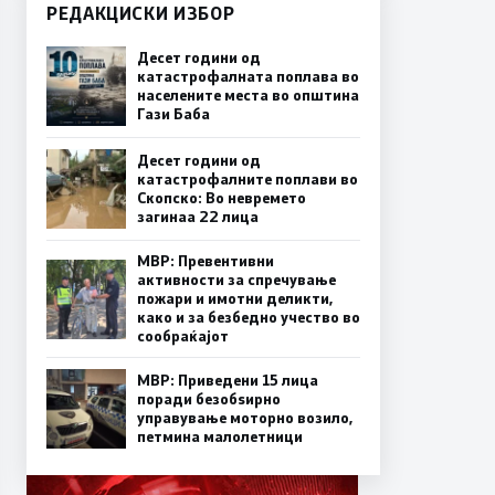
РЕДАКЦИСКИ ИЗБОР
Десет години од
катастрофалната поплава во
населените места во општина
Гази Баба
Десет години од
катастрофалните поплави во
Скопско: Во невремето
загинаа 22 лица
МВР: Превентивни
активности за спречување
пожари и имотни деликти,
како и за безбедно учество во
сообраќајот
МВР: Приведени 15 лица
поради безобѕирно
управување моторно возило,
петмина малолетници