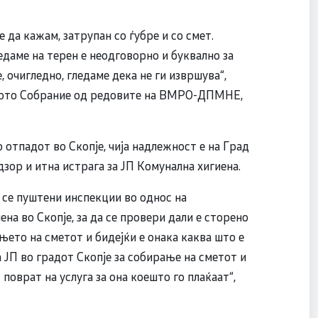
 да кажам, затрупан со ѓубре и со смет.
ледаме на терен е неодговорно и буквално за
 очигледно, гледаме дека не ги извршува“,
ското Собрание од редовите на ВМРО-ДПМНЕ,
 отпадот во Скопје, чија надлежност е на Град
дзор и итна истрага за ЈП Комунална хигиена.
 се пуштени инспекции во однос на
а во Скопје, за да се провери дали е сторено
ето на сметот и бидејќи е онака каква што е
а ЈП во градот Скопје за собирање на сметот и
поврат на услуга за она коешто го плаќаат“,