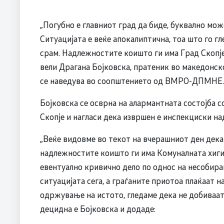
„Погубно е главниот град да биде, буквално може
Ситуацијата е веќе апокалиптична, тоа што го г
срам. Надлежностите коишто ги има Град Скопје,
вели Драгана Бојковска, пратеник во македон
се наведува во соопштението од ВМРО-ДПМНЕ.
Бојковска се осврна на алармантната состојба со
Скопје и нагласи дека извршен е инспекциски на
„Веќе видовме во текот на вчерашниот ден дека
надлежностите коишто ги има Комуналната хигиен
евентуално кривично дело по однос на несобирањ
ситуацијата сега, а граѓаните приотоа плаќаат н
одржување на истото, гледаме дека не добиваат 
децидна е Бојковска и додаде: