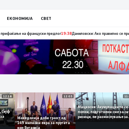
ЕКОНОМИЈА
СВЕТ
пуница „мигранти за пари“, така на талогот на СДСМ му пука и најнова
12:18
12:03
Мицкоски: Акумулациите
 од „Сејф
полни, подготвени сме з
огу за
ризици, не размислување
Македонија доби грант од
поскапување на струјат
149 милиони евра за пругата
кон Бугарија