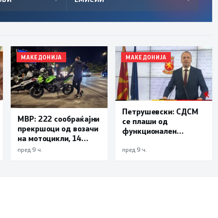
МАКЕДОНИЈА
МАКЕДОНИЈА
Петрушевски: СДСМ
МВР: 222 сообраќајни
се плаши од
прекршоци од возачи
функционален
на мотоцикли, 14
систем, „Безбеден
лишени поради
град“ е доказ дека
пред 9 ч.
пред 9 ч.
безобѕирно возење
институциите
функционираат