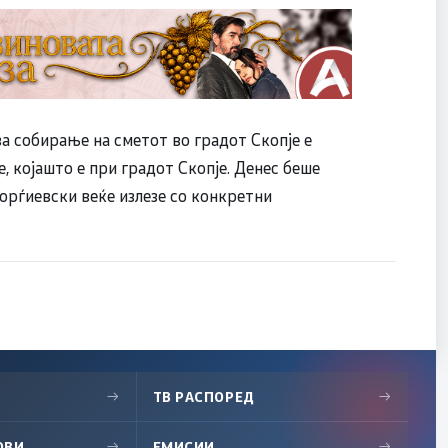
а собирање на сметот во градот Скопје е
, којашто е при градот Скопје. Денес беше
орѓиевски веќе излезе со конкретни
→
ТВ РАСПОРЕД
→
ОВИ
→
ЕМИСИИ
→