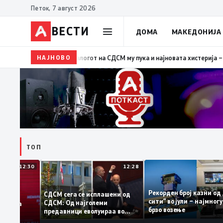
Петок, 7 август 2026
ВЕСТИ
ДОМА
МАКЕДОНИЈА
НАЈНОВО
19:39
ВМРО-ДПМНЕ: Како што му пукна меурот од са
ТОП
12:30
12:28
Рекорден број казни
СДСМ сега се исплашени од
сити“ во јули – најмн
СДСМ: Од најголеми
тоците на
брзо возење
предавници еволуираа во
мантираат
најголеми патриоти