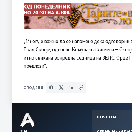
„Многу е важно да се напомене дека одговорни з
Град Скопје, односно Комунална хигиена – Скопје
итно свикана вонредна седница на ЗЕЛС, Орце Ѓ
предлози“.
СПОДЕЛИ:
ПОЧЕТНА
ТВ
СЕРИИ И ФИЛМ