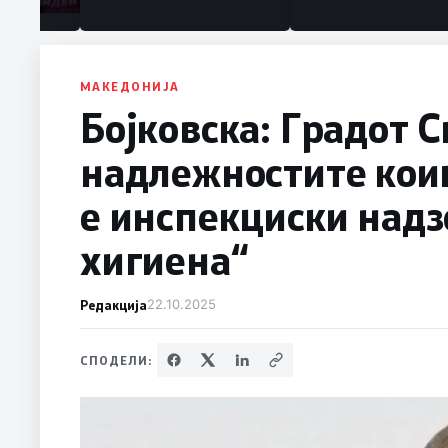
МАКЕДОНИЈА
Бојковска: Градот С
надлежностите кои
е инспекциски над
хигиена“
Редакција
22.10.2025
СПОДЕЛИ: