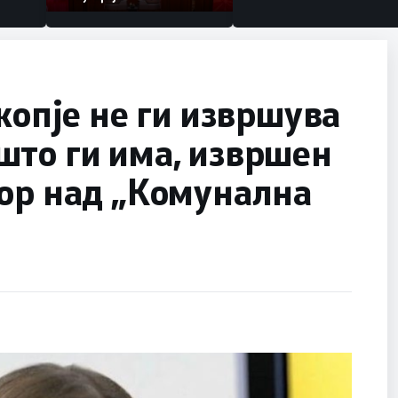
копје не ги извршува
што ги има, извршен
зор над „Комунална