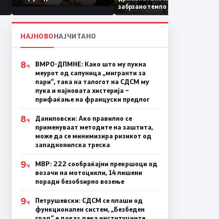
Коридор 8, Македонија
забрзано темпо
станува раскрсница на
Балканот
НАЈНОВО
НАЈЧИТАНО
8
ВМРО-ДПМНЕ: Како што му пукна
Ч
меурот од сапуница „мигранти за
пари“, така на талогот на СДСМ му
пука и најновата хистерија –
прифаќање на француски предлог
8
Даниловски: Ако правилно се
Ч
применуваат методите на заштита,
може да се минимизира ризикот од
западнонилска треска
9
МВР: 222 сообраќајни прекршоци од
Ч
возачи на мотоцикли, 14 лишени
поради безобѕирно возење
9
Петрушевски: СДСМ се плаши од
Ч
функционален систем, „Безбеден
град“ е доказ дека институциите