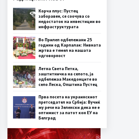
Корча плус: Пустец
заборавен, се соочува со
недостаток на инвестиции во
инфраструктурата
Во Прилеп одбележани 25
години од Карпалак: Нивната
жртва е темел на нашата
одговорност
Летна Света Петка,
заштитничка на селото, ја
одбележаа Македонците во
село Леска, Општина Пустец
Прва посета на украинскиот
претседател на Србија: Вучиќ
му рече на Зеленски дека не е
оптимист за патот кон ЕУ на
Белград