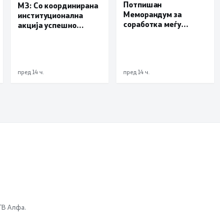
Потпишан
МЗ: Со координирана
Меморандум за
институционална
соработка меѓу
акција успешно
Делчево и општините
транспортиран
Новело, Монфорте
пациент со сериозна
д’Алба и Родино од
повреда од Турција
Република Италија
пред 14 ч.
пред 14 ч.
 ТВ Алфа.