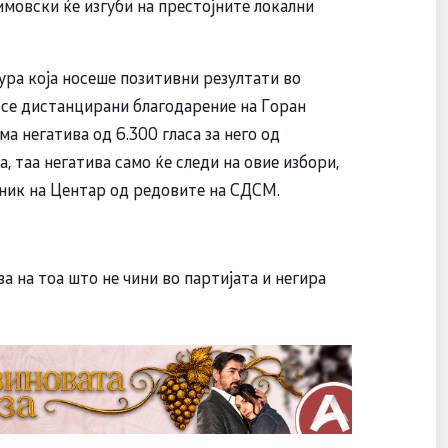
мовски ќе изгуби на престојните локални
тура која носеше позитивни резултати во
е се дистанцирани благодарение на Горан
ма негатива од 6.300 гласа за него од
 таа негатива само ќе следи на овие избори,
ник на Центар од редовите на СДСМ.
ва на тоа што не чини во партијата и негира