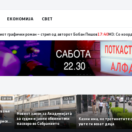
ЕКОНОМИЈА
СВЕТ
тор, од кои три се активни – изгаснат пожарот кај село Чифлик
17:41
Про
18:06
12:50
ботување
Новиот закон за Академијата
за судии и јавни обвинители
Казни има, но тротинетит
сториски
наскоро во Собранието
уште ги возат деца
3%