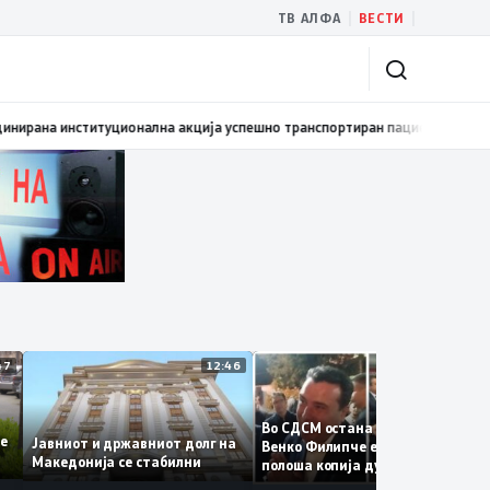
|
|
ТВ АЛФА
ВЕСТИ
мовиран првиот графички роман – стрип од авторот Бобан Пешов
17:40
12:47
12:46
12:3
Во СДСМ остана само талогот
е се
Јавниот и државниот долг на
Венко Филипче е само бледа 
Македонија се стабилни
полоша копија дури и од Зора
Заев