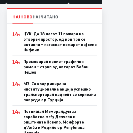
НАЈНОВО
НАЈЧИТАНО
14
ЦУК: До 18 часот 11 пожари на
Ч
отворен простор, од кои три се
активни – изгаснат пожарот кај село
Чифлик
14
Промовиран првиот графички
Ч
роман – стрип од авторот Бобан
Пешов
14
МЗ: Со координирана
Ч
институционална акција успешно
транспортиран пациент со сериозна
повреда од Турција
14
Потпишан Меморандум за
Ч
соработка меѓу Делчево и
општините Новело, Монфорте
д’Алба и Родино од Република
Италија