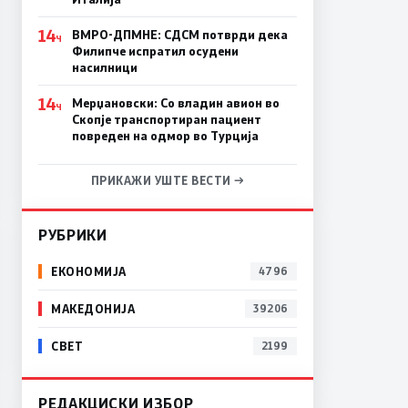
14
ВМРО-ДПМНЕ: СДСM потврди дека
Ч
Филипче испратил осудени
насилници
14
Мерџановски: Со владин авион во
Ч
Скопје транспортиран пациент
повреден на одмор во Турција
ПРИКАЖИ УШТЕ ВЕСТИ →
РУБРИКИ
ЕКОНОМИЈА
4796
МАКЕДОНИЈА
39206
СВЕТ
2199
РЕДАКЦИСКИ ИЗБОР