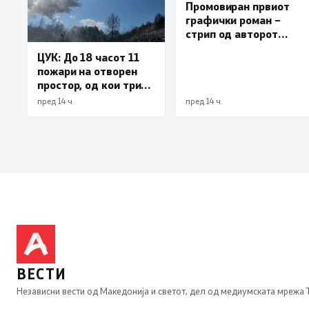
Промовиран првиот
графички роман –
стрип од авторот
Бобан Пешов
ЦУК: До 18 часот 11
пожари на отворен
простор, од кои три
се активни – изгаснат
пред 14 ч.
пред 14 ч.
пожарот кај село
Чифлик
ВЕСТИ
Независни вести од Македонија и светот, дел од медиумската мрежа