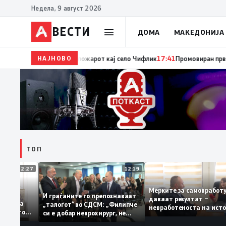
Недела, 9 август 2026
ВЕСТИ
ДОМА
МАКЕДОНИЈА
НАЈНОВО
17:42
ЦУК: До 18 часот 11 пожари на отворен прос
ТОП
12:27
12:19
Мерките за самовра
уваат: За
И граѓаните го препознаваат
даваат резултат –
ција треба
„талогот“ во СДСМ: „Филипче
невработеноста на и
 домашното
си е добар неврохирург, не
најниско ниво од 11,
треба се занимава со