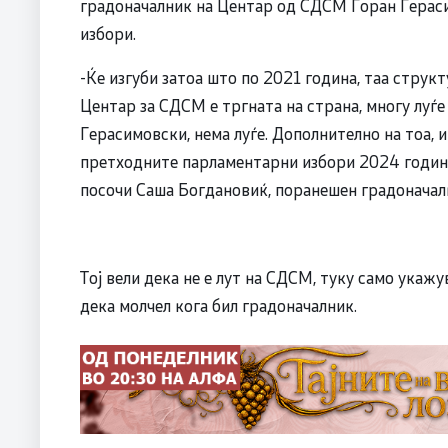
градоначалник на Центар од СДСМ Горан Гераси
избори.
-Ќе изгуби затоа што по 2021 година, таа струк
Центар за СДСМ е тргната на страна, многу луѓ
Герасимовски, нема луѓе. Дополнително на тоа, и
претходните парламентарни избори 2024 година,
посочи Саша Богдановиќ, поранешен градоначал
Тој вели дека не е лут на СДСМ, туку само укажу
дека молчел кога бил градоначалник.