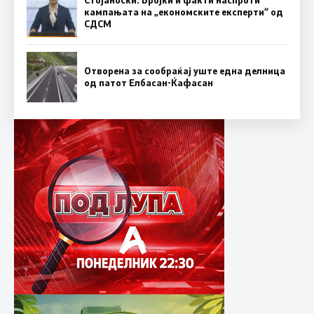
кампањата на „економските експерти“ од
СДСM
Отворена за сообраќај уште една делница
од патот Елбасан-Ќафасан