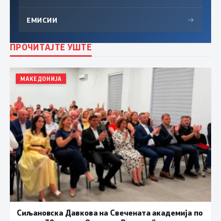
ЕМИСИИ
→
ПРОЧИТАЈТЕ УШТЕ
МАКЕДОНИЈА
Сиљановска Давкова на Свечената академија по