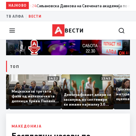
НАЈНОВО
20:24
Сиљановска Давкова на Свечената академија по повод „3
|
ТВ АЛФА
ВЕСТИ
ВЕСТИ
ТОП
15:20
14:12
13:45
Просек
Мицкоски за третата
матура 
Демографскиот аларм се
фаза од железничката
о: Во
оценка
засилува, во септември
делница Крива Паланка
а 22
ќе имаме најмалку 3.000
– Деве Баир: Проектот
првачиња помалку
нема да заврши на
половина тунел во слепа
улица, сега имаме
целина
МАКЕДОНИЈА
Бесплатни часови по