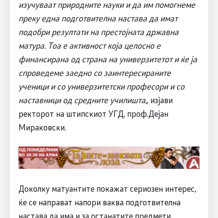
изучуваат природните науки и да им помогнеме
преку една подготвителна настава да имат
подобри резултати на престојната државна
матура. Тоа е активност која целосно е
финансирана од страна на универзитетот и ќе ја
спроведеме заедно со заинтересираните
ученици и со универзитетски професори и со
наставници од средните училишта
„ изјави
ректорот на штипскиот УГД, проф.Дејан
Мираковски.
Доколку матуантите покажат сериозен интерес,
ќе се направат напори ваква подготвителна
настава да има и за останатите предмети,