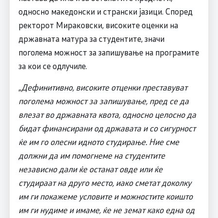
односно македонски и странски јазици. Според
ректорот Мираковски, високите оценки на
државната матура за студентите, значи
поголема можност за запишување на програмите
за кои се одлучиле.
„
Дефинитивно, високите отценки преставуват
поголема можност за запишување, пред се да
влезат во државната квота, односно целосно да
бидат финансирани од државата и со сигурност
ќе им го олесни идното студирање. Ние сме
должни да им помогнеме на студентите
независно дали ќе останат овде или ќе
студираат на друго место, иако сметат доколку
им ги покажеме условите и можностите коишто
им ги нудиме и имаме, ќе не земат како една од