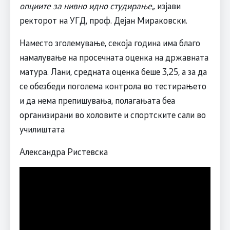
опциите за нивно идно студирање„
изјави
ректорот на УГД, проф. Дејан Мираковски.
Наместо зголемување, секоја година има благо
намалување на просечната оценка на државната
матура. Лани, средната оценка беше 3,25, а за да
се обезбеди поголема контрола во тестирањето
и да нема препишувања, полагањата беа
организирани во холовите и спортските сали во
училиштата
Александра Ристевска