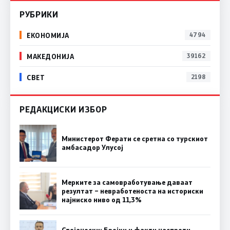
РУБРИКИ
ЕКОНОМИЈА
4794
МАКЕДОНИЈА
39162
СВЕТ
2198
РЕДАКЦИСКИ ИЗБОР
Министерот Ферати се сретна со турскиот
амбасадор Улусој
Мерките за самовработување даваат
резултат – невработеноста на историски
најниско ниво од 11,3%
Стојаноски: Бројки и факти наспроти