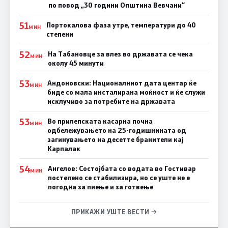
по повод „30 години Општина Вевчани“
51
Портокалова фаза утре, температури до 40
МИН
степени
52
На Табановце за влез во државата се чека
МИН
околу 45 минути
53
Андоновски: Националниот дата центар ќе
МИН
биде со мала инсталирана моќност и ќе служи
исклучиво за потребите на државата
53
Во прилепската касарна почна
МИН
одбележувањето на 25-годишнината од
загинувањето на десетте бранители кај
Карпалак
54
Ангелов: Состојбата со водата во Гостивар
МИН
постепено се стабилизира, но се уште не е
погодна за пиење и за готвење
ПРИКАЖИ УШТЕ ВЕСТИ →