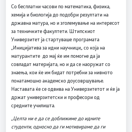
Со бесплатни часови по математика, физика,
хемија и биологија до подобри резултати на
државна матура, но и зголемување на интересот
за техничките факултети. Штипскиот
Универзитет ја стартуваше програмата
„Иницијатива за идни научници„ со која на
матурантите до мај ќе им помогне да ја
совладат материјата, но и да се наоружат со
знаења, кои ќе им бидат потребни за нивното
понатамошно академско доусовршување.
Наставата ќе се одвива на Универзитетот и ќе ја
држат универзитетски и професори од
средните училишта.
„
Целта ни е да се доближиме до идните
студенти, односно да ги мотивираме да ги