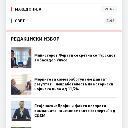
МАКЕДОНИЈА
39162
СВЕТ
2198
РЕДАКЦИСКИ ИЗБОР
Министерот Ферати се сретна со турскиот
амбасадор Улусој
Мерките за самовработување даваат
резултат – невработеноста на историски
најниско ниво од 11,3%
Стојаноски: Бројки и факти наспроти
кампањата на „економските експерти“ од
СДСM