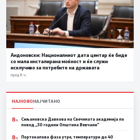
Андоновски: Националниот дата центар ќе биде
со мала инсталирана моќност и ќе служи
исклучиво за потребите на државата
пред 8 ч.
НАЈНОВО
НАЈЧИТАНО
8
Сиљановска Давкова на Свечената академија по
Ч
повод „30 години Општина Вевчани“
8
Портокалова фаза утре, температури до 40
Ч