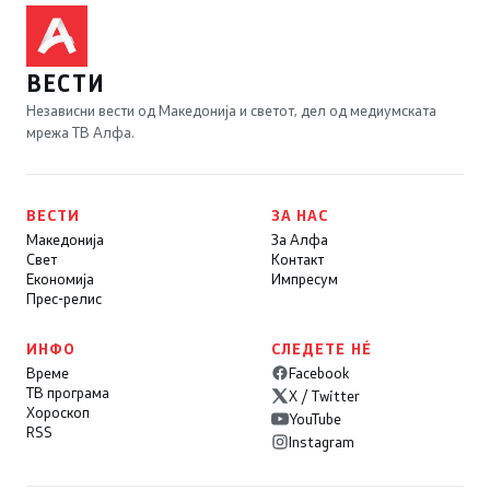
ВЕСТИ
Независни вести од Македонија и светот, дел од медиумската
мрежа ТВ Алфа.
ВЕСТИ
ЗА НАС
Македонија
За Алфа
Свет
Контакт
Економија
Импресум
Прес-релис
ИНФО
СЛЕДЕТЕ НÉ
Време
Facebook
ТВ програма
X / Twitter
Хороскоп
YouTube
RSS
Instagram