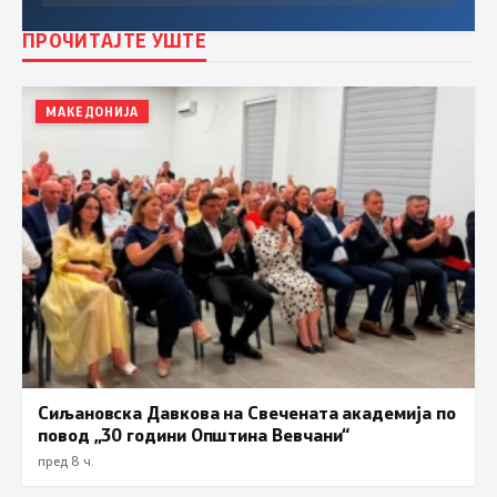
ПРОЧИТАЈТЕ УШТЕ
МАКЕДОНИЈА
Сиљановска Давкова на Свечената академија по
повод „30 години Општина Вевчани“
пред 8 ч.