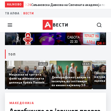
НАЈНОВО
20:24
Сиљановска Давкова на Свечената академија по повод „
|
ТВ АЛФА
ВЕСТИ
ВЕСТИ
ТОП
15:20
14:12
13:45
Просеко
Мицкоски за третата
матура 
Демографскиот аларм се
фаза од железничката
: Во
оценка 
засилува, во септември
делница Крива Паланка
 22
ќе имаме најмалку 3.000
– Деве Баир: Проектот
првачиња помалку
нема да заврши на
половина тунел во слепа
улица, сега имаме
целина
МАКЕДОНИЈА
Автобусите од јавниот превоз