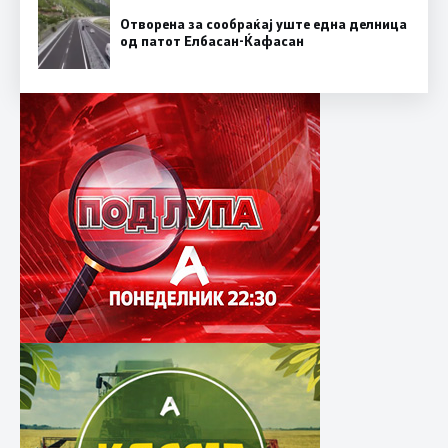
Отворена за сообраќај уште една делница
од патот Елбасан-Ќафасан