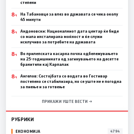
степени
8
На Табановце за влез во државата се чека околу
Ч
45 минути
8
Андоновски: Националниот дата центар ќе биде
Ч
со мала инсталирана моќност и ќе служи
исклучиво за потребите на државата
8
Во прилепската касарна почна одбележувањето
Ч
на 25-годишнината од загинувањето на десетте
бранители кај Карпалак
8
Ангелов: Состојбата со водата во Гостивар
Ч
постепено се стабилизира, но се уште не е погодна
за пиење и за готвење
ПРИКАЖИ УШТЕ ВЕСТИ →
РУБРИКИ
ЕКОНОМИЈА
4794