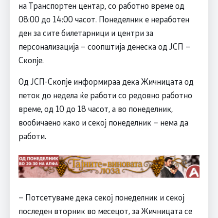
на Транспортен центар, со работно време од
08:00 до 14:00 часот. Понеделник е неработен
ден за сите билетарници и центри за
персонализација – соопштија денеска од ЈСП –
Скопје.
Од ЈСП-Скопје информираа дека Жичницата од
петок до недела ќе работи со редовно работно
време, од 10 до 18 часот, а во понеделник,
вообичаено како и секој понеделник – нема да
работи.
– Потсетуваме дека секој понеделник и секој
последен вторник во месецот, за Жичницата се