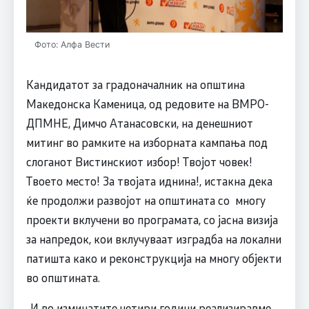
Фото: Алфа Вести
Кандидатот за градоначалник на општина
Македонска Каменица, од редовите на ВМРО-
ДПМНЕ, Димчо Атанасовски, на денешниот
митинг во рамките на изборната кампања под
слоганот Вистинскиот избор! Твојот човек!
Твоето место! За твојата иднина!, истакна дека
ќе продолжи развојот на општината со многу
проекти вклучени во програмата, со јасна визија
за напредок, кои вклучуваат изградба на локални
патишта како и реконструкција на многу објекти
во општината.
„И во изминатите четири години реализиравме