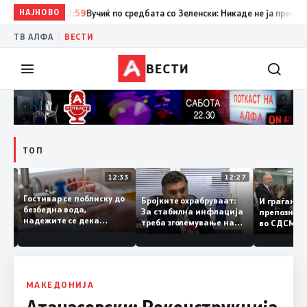
НАЈНОВО
12:59
Вучиќ по средбата со Зеленски: Никаде не ја преминав гр
|
ТВ АЛФА
ВЕСТИ
ВЕСТИ
ТОП
12:49
12:33
12:27
Гостивар се поблиску до
лите
Бројките охрабруваат:
И граѓан
безбедна вода,
За стабилна инфлација
препозн
надежите се дека
ино
треба зголемување на
во СДСМ
следната недела ќе
домашното
добар н
може да се пие и готви
производство
треба с
политик
МАКЕДОНИЈА
Атанасовски: Реконструкција