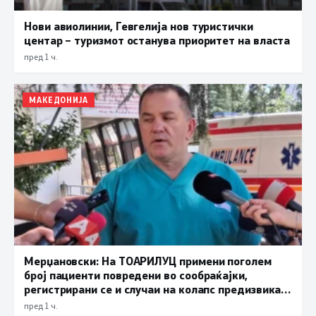
Нови авиолинии, Гевгелија нов туристички
центар – туризмот останува приоритет на власта
пред 1 ч.
МАКЕДОНИЈА
Мерџановски: На ТОАРИЛУЦ примени поголем
број пациенти повредени во сообраќајки,
регистрирани се и случаи на колапс предизвикан
од високите температури
пред 1 ч.