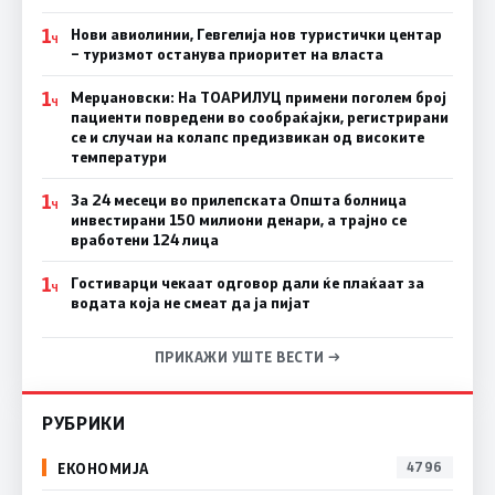
1
Нови авиолинии, Гевгелија нов туристички центар
Ч
– туризмот останува приоритет на власта
1
Мерџановски: На ТОАРИЛУЦ примени поголем број
Ч
пациенти повредени во сообраќајки, регистрирани
се и случаи на колапс предизвикан од високите
температури
1
За 24 месеци во прилепската Општа болница
Ч
инвестирани 150 милиони денари, а трајно се
вработени 124 лица
1
Гостиварци чекаат одговор дали ќе плаќаат за
Ч
водата која не смеат да ја пијат
ПРИКАЖИ УШТЕ ВЕСТИ →
РУБРИКИ
ЕКОНОМИЈА
4796