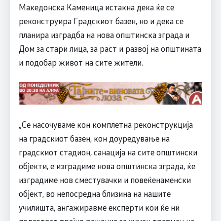
Македонска Каменица истакна дека ќе се
реконструира Градскиот базен, но и дека се
планира изградба на нова општинска зграда и
Дом за стари лица, за раст и развој на општината
и подобар живот на сите жители.
„Се насочуваме кон комплетна реконструкција
на градскиот базен, кон доуредување на
градскиот стадион, санација на сите општински
објекти, е изградиме нова општинска зграда, ќе
изградиме нов сместувачки и повеќенаменски
објект, во непосредна близина на нашите
училишта, ангажиравме експерти кои ќе ни
подготват трајно решение за хуман третман на