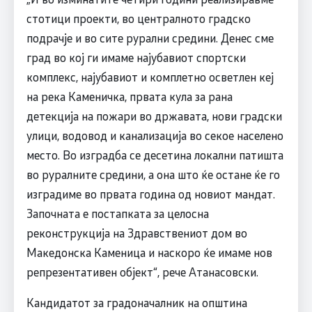
стотици проекти, во централното градско
подрачје и во сите рурални средини. Денес сме
град во кој ги имаме најубавиот спортски
комплекс, најубавиот и комплетно осветлен кеј
на река Каменичка, првата кула за рана
детекција на пожари во државата, нови градски
улици, водовод и канализација во секое населено
место. Во изградба се десетина локални патишта
во руралните средини, а она што ќе остане ќе го
изградиме во првата година од новиот мандат.
Започната е постапката за целосна
реконструкција на Здравствениот дом во
Македонска Каменица и наскоро ќе имаме нов
репрезентативен објект“, рече Атанасовски.
Кандидатот за градоначалник на општина