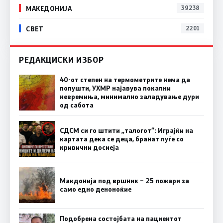
МАКЕДОНИЈА
39238
СВЕТ
2201
РЕДАКЦИСКИ ИЗБОР
40-от степен на термометрите нема да
попушти, УХМР најавува локални
невремиња, минимално заладување дури
од сабота
СДСМ си го штити „талогот“: Играјќи на
картата дека се деца, бранат луѓе со
кривични досиеја
Макдонија под вршник – 25 пожари за
само едно деноноќие
Подобрена состојбата на пациентот