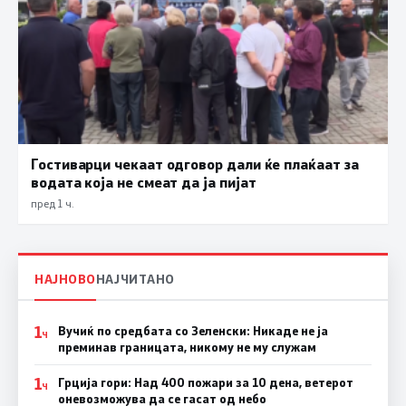
Гостиварци чекаат одговор дали ќе плаќаат за
водата која не смеат да ја пијат
пред 1 ч.
НАЈНОВО
НАЈЧИТАНО
1
Вучиќ по средбата со Зеленски: Никаде не ја
Ч
преминав границата, никому не му служам
1
Грција гори: Над 400 пожари за 10 дена, ветерот
Ч
оневозможува да се гасат од небо