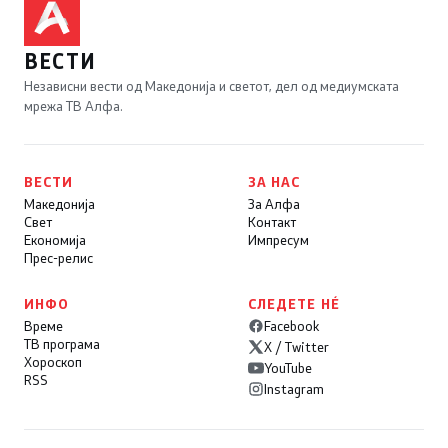
ВЕСТИ
Независни вести од Македонија и светот, дел од медиумската
мрежа ТВ Алфа.
ВЕСТИ
ЗА НАС
Македонија
За Алфа
Свет
Контакт
Економија
Импресум
Прес-релис
ИНФО
СЛЕДЕТЕ НÉ
Време
Facebook
ТВ програма
X / Twitter
Хороскоп
YouTube
RSS
Instagram