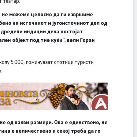
т театар.
е не можеме целосно да ги извршиме
бено на источниот и југоисточниот дел од
одредени индиции дека постојат
лен објект под тие куќи“, вели Горан
околу 5.000, поминуваат стотици туристи
.
не од вакви размери. Ова е единствено, не
ина е величествено и секој треба да го