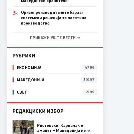
македонски бранители
3
Оризопроизводителите бараат
Ч
системски решенија за поевтино
производство
ПРИКАЖИ УШТЕ ВЕСТИ →
РУБРИКИ
ЕКОНОМИЈА
4796
МАКЕДОНИЈА
39197
СВЕТ
2199
РЕДАКЦИСКИ ИЗБОР
Ристовски: Карпалак е
аманет – Македонија не ги