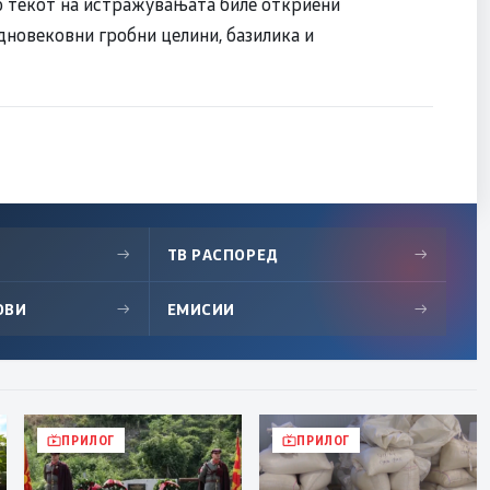
Во текот на истражувањата биле откриени
дновековни гробни целини, базилика и
→
ТВ РАСПОРЕД
→
ОВИ
→
ЕМИСИИ
→
ПРИЛОГ
ПРИЛОГ