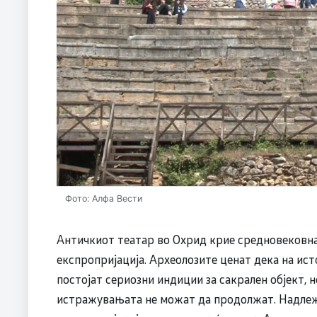
Фото: Алфа Вести
Античкиот театар во Охрид крие средновековна
експропријација. Археолозите ценат дека на ист
постојат сериозни индиции за сакрален објект, н
истражувањата не можат да продолжат. Надлеж