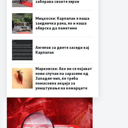
заборава своите херои
Мицкоски: Карпалак е наша
заедничка рана, но и наша
обврска да паметиме
Ангелов за двете заседи кај
Карпалак
Марковски: Ако ни се појават
нови случаи на заразени од
Западен-нил, ќе треба
помасовна акција за
уништување на комарците