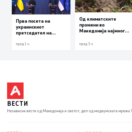
Од климатските
Прва посета на
промени во
украинскиот
Македонија најмногу
претседател на
страда
Србија: Вучиќ му рече
земјоделството
на Зеленски дека не е
пред 1 ч.
пред 3 ч.
оптимист за патот
кон ЕУ на Белград
ВЕСТИ
Независни вести од Македонија и светот, дел од медиумската мрежа