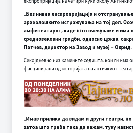
експропријација на четири куќи околу Античкио
„Без нивна експропријација и отстранувањ
археолошките истражувања на тој дел. Осо
амфитеатарот, каде што очекуваме и има 
средновековни градби, односно црква, сакра
Патчев, директор на Завод и музеј – Охрид.
Секојдневно низ камените седишта, кои ги има 
фасцинирани од историјата на античкиот театар
„Имав прилика да видам и други театри, но 
затоа што треба така да кажам, туку навист