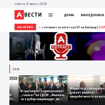
Сабота, 8 август 2026
ВЕСТИ
ДОМА
МАКЕДОНИЈА
НАЈНОВО
15:29
Прва посета на украинскиот претседател на Ср
ТОП
12:27
12:19
Мерките за самовр
уваат: За
И граѓаните го препознаваат
даваат резултат –
ација треба
„талогот“ во СДСМ: „Филипче
невработеноста на 
а домашното
си е добар неврохирург, не
најниско ниво од 11
треба се занимава со