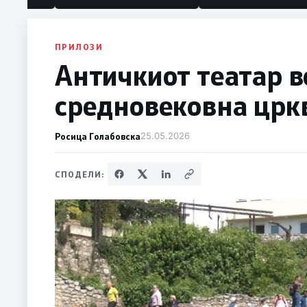
политика“
ПРИЛОЗИ
Античкиот театар в
средновековна црк
Росица Голабовска
25.05.2026
СПОДЕЛИ: