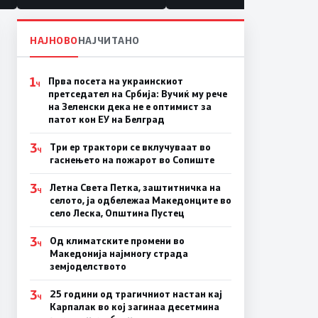
НАЈНОВО
НАЈЧИТАНО
1
Прва посета на украинскиот
Ч
претседател на Србија: Вучиќ му рече
на Зеленски дека не е оптимист за
патот кон ЕУ на Белград
3
Три ер трактори се вклучуваат во
Ч
гаснењето на пожарот во Сопиште
3
Летна Света Петка, заштитничка на
Ч
селото, ја одбележаа Македонците во
село Леска, Општина Пустец
3
Од климатските промени во
Ч
Македонија најмногу страда
земјоделството
3
25 години од трагичниот настан кај
Ч
Карпалак во кој загинаа десетмина