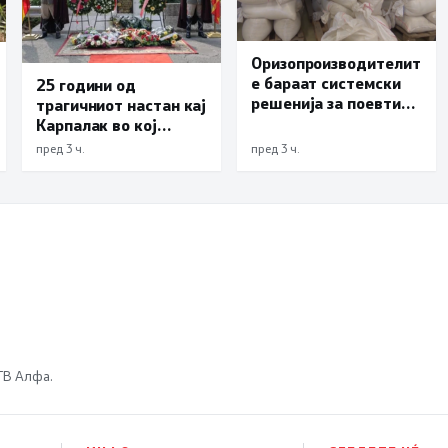
Оризопроизводителит
е бараат системски
25 години од
решенија за поевтино
трагичниот настан кај
производство
Карпалак во кој
загинаа десетмина
пред 3 ч.
пред 3 ч.
македонски
бранители
 ТВ Алфа.