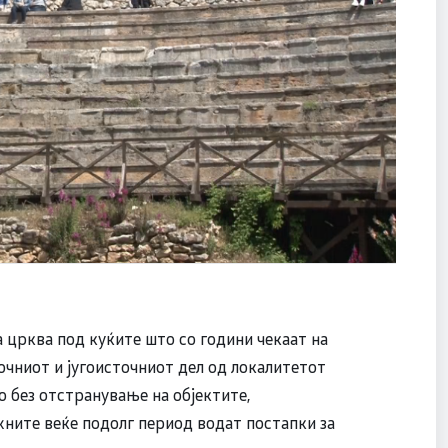
 црква под куќите што со години чекаат на
очниот и југоисточниот дел од локалитетот
о без отстранување на објектите,
ните веќе подолг период водат постапки за