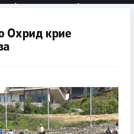
о Охрид крие
ва