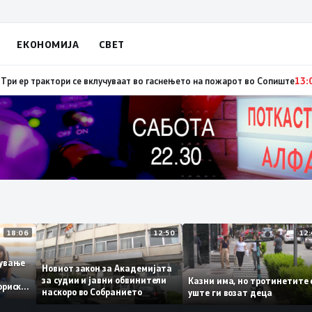
ЕКОНОМИЈА
СВЕТ
бија: Вучиќ му рече на Зеленски дека не е оптимист за патот кон ЕУ на 
18:06
12:50
аботување
Новиот закон за Академијата
за судии и јавни обвинители
Казни има, но тротинети
историски
наскоро во Собранието
уште ги возат деца
,3%