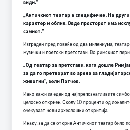
види.“
„Античкиот театар е специфичен. На други
карактер и облик. Овде просторот има искл
самиот.“
Изграден пред повеќе од два милениума, теата
музички и поетски претстави. Во римскиот пери
„Од театар за претстави, кога дошле Римј
за да го претворат во арена за гладијаторс
животни“, вели Патчев.
Иако важи за еден од најпрепознатливите симбол
целосно откриен. Околу 10 проценти од локалит
очекуваат нови археолошки откритија.
Инаку, за да се открие Античкиот театар било п