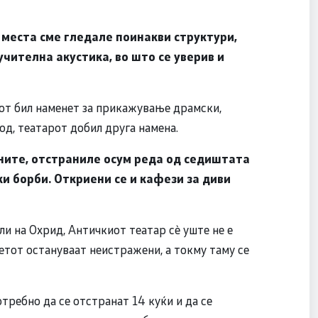
 места сме гледале поинакви структури,
учителна акустика, во што се уверив и
рот бил наменет за прикажување драмски,
од, театарот добил друга намена.
аните, отстраниле осум реда од седиштата
ки борби. Откриени се и кафези за диви
и на Охрид, Античкиот театар сѐ уште не е
етот остануваат неистражени, а токму таму се
отребно да се отстранат 14 куќи и да се