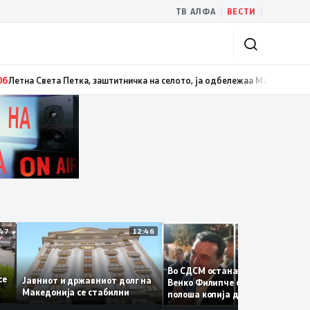
|
|
ТВ АЛФА
ВЕСТИ
Белград
13:07
Три ер трактори се вклучуваат во гаснењето на пожарот во
12:47
12:46
12:
Во СДСМ остана само талого
те се
Јавниот и државниот долг на
Венко Филипче е само бледа 
Македонија се стабилни
полоша копија дури и од Зор
Заев