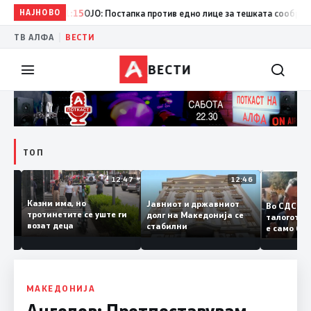
НАЈНОВО
11:15
ОЈО: Постапка против едно лице за тешката сообраќајна 
|
ТВ АЛФА
ВЕСТИ
ВЕСТИ
ТОП
12:50
12:47
12:46
Казни има, но
Јавниот и државниот
Во СДС
удии и
тротинетите се уште ги
долг на Македонија се
талого
возат деца
стабилни
е само
нието
копија
Заев
МАКЕДОНИЈА
Ангелов: Претпоставувам