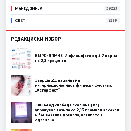
МАКЕДОНИЈА
39223
СВЕТ
2199
РЕДАКЦИСКИ ИЗБОР
ВМРО-ДПМНЕ: Инфлацијата од 5,7 падна
на 2,3 проценти
Заврши 21. издание на
интернационалниот филмски фестивал
„Астерфест“
Лишен од слобода скопјанец кој
управувал возило со 2,13 промили алкохол
и без возачка дозвола, возилото е
одземено