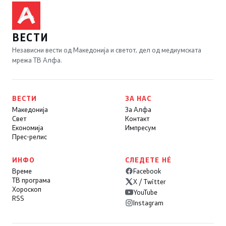
ВЕСТИ
Независни вести од Македонија и светот, дел од медиумската
мрежа ТВ Алфа.
ВЕСТИ
ЗА НАС
Македонија
За Алфа
Свет
Контакт
Економија
Импресум
Прес-релис
ИНФО
СЛЕДЕТЕ НÉ
Време
Facebook
ТВ програма
X / Twitter
Хороскоп
YouTube
RSS
Instagram