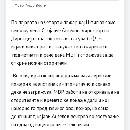
Фото: Алфа Вести
По појавата на четврти пожар кај Штип за само
неколку дена, Стојанче Ангелов, директор на
Дирекцијата за заштита и спасување (ДЗС),
изјави дека претпоставува оти пожарите се
подметнати и рече дека МВР истражува за да
открие можни сторители.
-Во олку краток период да има вака сериозни
пожари е навистина симптоматично и секако
дека нè загрижува. МВР работи на откривање на
сторителите и времето ќе покаже дали и кој
намерно го предизвикал овој пожар, не само
денешниот, изјави Ангелов вечерва во гостување
на една од националните телевизии.