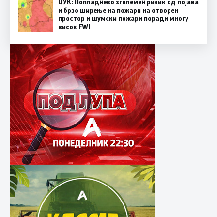
ЦУК: Попладнево зголемен ризик од појава
и брзо ширење на пожари на отворен
простор и шумски пожари поради многу
висок FWI