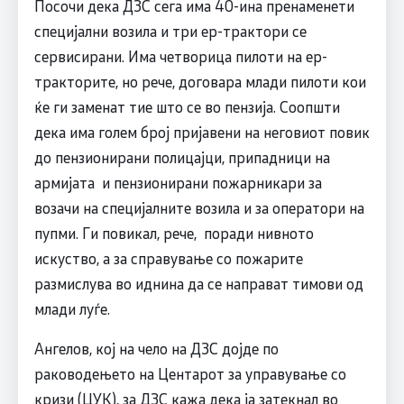
Посочи дека ДЗС сега има 40-ина пренаменети
специјални возила и три ер-трактори се
сервисирани. Има четворица пилоти на ер-
тракторите, но рече, договара млади пилоти кои
ќе ги заменат тие што се во пензија. Соопшти
дека има голем број пријавени на неговиот повик
до пензионирани полицајци, припадници на
армијата и пензионирани пожарникари за
возачи на специјалните возила и за оператори на
пупми. Ги повикал, рече, поради нивното
искуство, а за справување со пожарите
размислува во иднина да се направат тимови од
млади луѓе.
Ангелов, кој на чело на ДЗС дојде по
раководењето на Центарот за управување со
кризи (ЦУК), за ДЗС кажа дека ја затекнал во