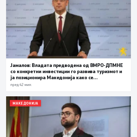
Јамалов: Владата предводена од ВМРО-ДПМНЕ
со конкретни инвестиции го развива туризмот и
ја позиционира Македонија како се
поатрактивна туристичка дестинација
пред 42 мин.
МАКЕДОНИЈА