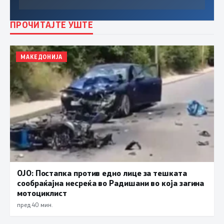
ПРОЧИТАЈТЕ УШТЕ
МАКЕДОНИЈА
ОЈО: Постапка против едно лице за тешката
сообраќајна несреќа во Радишани во која загина
мотоциклист
пред 40 мин.