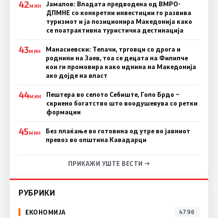
42
Јамалов: Владата предводена од ВМРО-
МИН
ДПМНЕ со конкретни инвестиции го развива
туризмот и ја позиционира Македонија како
се поатрактивна туристичка дестинација
43
Манасиевски: Тепачи, трговци со дрога и
МИН
роднини на Заев, тоа се децата на Филипче
кои ги промoвира како иднина на Македонија
ако дојде на власт
44
Пештера во селото Себиште, Голо Брдо –
МИН
скриено богатство што воодушевува со ретки
формации
45
Без плаќање во готовина од утре во јавниот
МИН
превоз во општина Кавадарци
ПРИКАЖИ УШТЕ ВЕСТИ →
РУБРИКИ
ЕКОНОМИЈА
4796