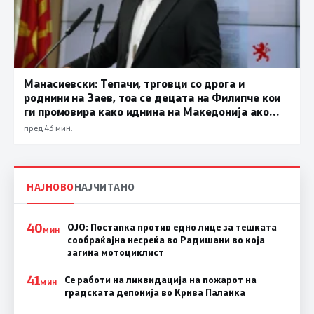
Манасиевски: Тепачи, трговци со дрога и
роднини на Заев, тоа се децата на Филипче кои
ги промoвира како иднина на Македонија ако
дојде на власт
пред 43 мин.
НАЈНОВО
НАЈЧИТАНО
40
ОЈО: Постапка против едно лице за тешката
МИН
сообраќајна несреќа во Радишани во која
загина мотоциклист
41
Се работи на ликвидација на пожарот на
МИН
градската депонија во Крива Паланка