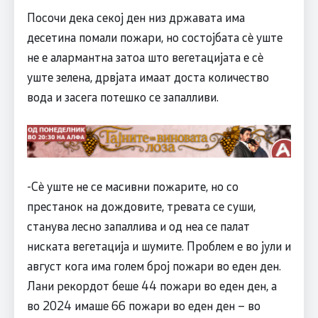
Посочи дека секој ден низ државата има
десетина помали пожари, но состојбата сè уште
не е алармантна затоа што вегетацијата е сè
уште зелена, дрвјата имаат доста количество
вода и засега потешко се запалливи.
-Сè уште не се масивни пожарите, но со
престанок на дождовите, тревата се суши,
станува лесно запаллива и од неа се палат
ниската вегетација и шумите. Проблем е во јули и
август кога има голем број пожари во еден ден.
Лани рекордот беше 44 пожари во еден ден, а
во 2024 имаше 66 пожари во еден ден – во