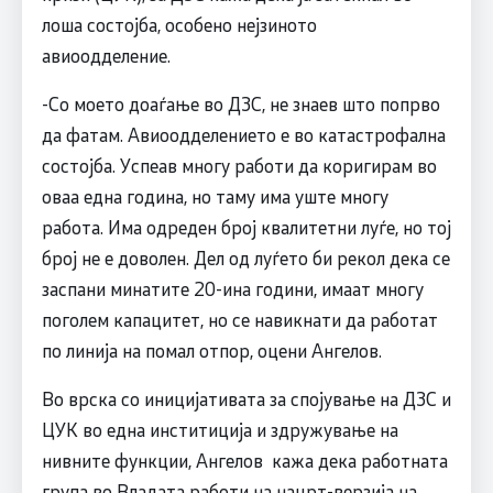
лоша состојба, особено нејзиното
авиоодделение.
-Со моето доаѓање во ДЗС, не знаев што попрво
да фатам. Авиоодделението е во катастрофална
состојба. Успеав многу работи да коригирам во
оваа една година, но таму има уште многу
работа. Има одреден број квалитетни луѓе, но тој
број не е доволен. Дел од луѓето би рекол дека се
заспани минатите 20-ина години, имаат многу
поголем капацитет, но се навикнати да работат
по линија на помал отпор, оцени Ангелов.
Во врска со иницијативата за спојување на ДЗС и
ЦУК во една инститиција и здружување на
нивните функции, Ангелов кажа дека работната
група во Владата работи на нацрт-верзија на