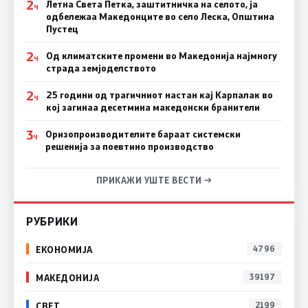
2
Летна Света Петка, заштитничка на селото, ја
Ч
одбележаа Македонците во село Леска, Општина
Пустец
2
Од климатските промени во Македонија најмногу
Ч
страда земјоделството
2
25 години од трагичниот настан кај Карпалак во
Ч
кој загинаа десетмина македонски бранители
3
Оризопроизводителите бараат системски
Ч
решенија за поевтино производство
ПРИКАЖИ УШТЕ ВЕСТИ →
РУБРИКИ
ЕКОНОМИЈА
4796
МАКЕДОНИЈА
39197
СВЕТ
2199