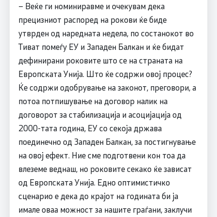
– Веќе ги номиниравме и очекувам дека
прецизниот распоред на рокови ќе биде
утврден од наредната недела, по состанокот во
Тиват помеѓу ЕУ и Западен Балкан и ќе бидат
дефинирани роковите што се на страната на
Европската Унија. Што ќе содржи овој процес?
Ќе содржи одобрување на законот, преговори, а
потоа потпишување на договор налик на
договорот за стабилизација и асоцијација од
2000-тата година, ЕУ со секоја држава
поединечно од Западен Балкан, за постигнување
на овој ефект. Ние сме подготвени кон тоа да
влеземе веднаш, но роковите секако ќе зависат
од Европската Унија. Едно оптимистичко
сценарио е дека до крајот на годината би ја
имале оваа можност за нашите граѓани, заклучи