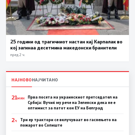
25 години од трагичниот настан кај Карпалак во
кој загинаа десетмина македонски бранители
пред 2 ч.
НАЈНОВО
НАЈЧИТАНО
21
Прва посета на украинскиот претседател на
МИН
Србија: Вучиќ му рече на Зеленски дека не е
оптимист за патот кон ЕУ на Белград
2
Три ер трактори се вклучуваат во гаснењето на
Ч
пожарот во Сопиште