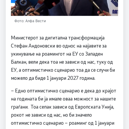
Фото: Алфа Вести
Министерот за дигитална трансформација
Стефан Андоновски во однос на најавите за
укинување на роамингот на ЕУ со Западен
Балкан, вели дека тоа не зависи од нас, туку од
ЕУ, а оптимистичко сценарио тоа да се случи би
можело да биде 1 јануари 2027 година.
– Едно оптимистичко сценарио е дека до крајот
на годината би ја имале оваа можност за нашите
граѓани. Тоа сепак зависи од Европската Унија,
рокот не зависи од нас, но би значело
оптимистичко сценарио – роаминг од 1 јануари