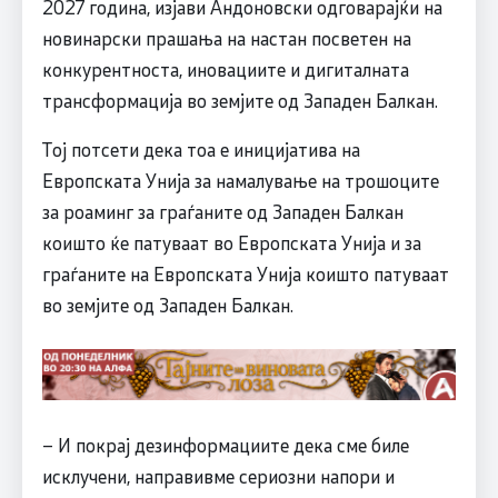
2027 година, изјави Андоновски одговарајќи на
новинарски прашања на настан посветен на
конкурентноста, иновациите и дигиталната
трансформација во земјите од Западен Балкан.
Тој потсети дека тоа е иницијатива на
Европската Унија за намалување на трошоците
за роаминг за граѓаните од Западен Балкан
коишто ќе патуваат во Европската Унија и за
граѓаните на Европската Унија коишто патуваат
во земјите од Западен Балкан.
– И покрај дезинформациите дека сме биле
исклучени, направивме сериозни напори и