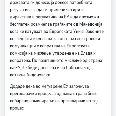
државата ги донесе, ја донесе потребната
регулатива за да ги примени четирите
директиви и регулативи на ЕУ и да овозможи
бесплатен роаминг за граѓаните од Македонија
кога ќе патуваат во Европската Унија. Законите,
последната измена на Законот за електронски
комуникации е испратена на Европската
комисија на мислење, утврдена е на Влада и
испратена. По позитивното мислење од страна
на ЕУ, ќе биде донесена и во Собранието,
истакна Андоновски.
Додаде дека во меѓувреме ЕУ започнува
преговарачки процес, а од наша страна беше
побарано номинирање на преговарачи во тој
процес.