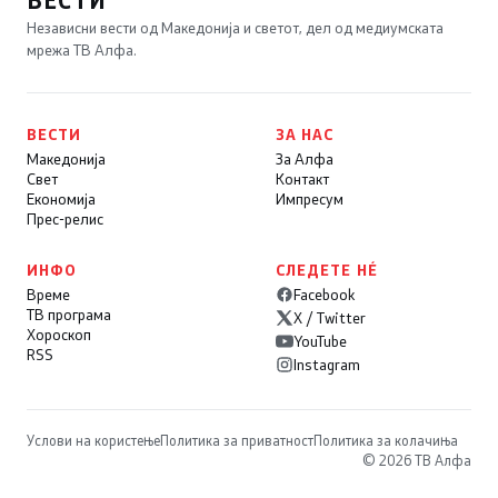
ВЕСТИ
Независни вести од Македонија и светот, дел од медиумската
мрежа ТВ Алфа.
ВЕСТИ
ЗА НАС
Македонија
За Алфа
Свет
Контакт
Економија
Импресум
Прес-релис
ИНФО
СЛЕДЕТЕ НÉ
Време
Facebook
ТВ програма
X / Twitter
Хороскоп
YouTube
RSS
Instagram
Услови на користење
Политика за приватност
Политика за колачиња
© 2026 ТВ Алфа