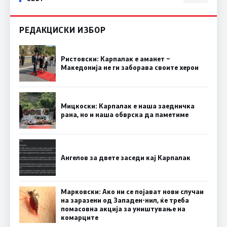
РЕДАКЦИСКИ ИЗБОР
Ристовски: Карпалак е аманет –
Македонија не ги заборава своите херои
Мицкоски: Карпалак е наша заедничка
рана, но и наша обврска да паметиме
Ангелов за двете заседи кај Карпалак
Марковски: Ако ни се појават нови случаи
на заразени од Западен-нил, ќе треба
помасовна акција за уништување на
комарците