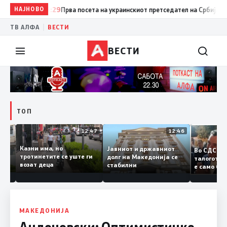
НАЈНОВО
15:29
Прва посета на украинскиот претседател на Србија: Вучиќ 
|
ТВ АЛФА
ВЕСТИ
ВЕСТИ
ТОП
12:50
12:47
12:46
Казни има, но
Јавниот и државниот
Во СДС
удии и
тротинетите се уште ги
долг на Македонија се
талого
возат деца
стабилни
е само
нието
копија
Заев
МАКЕДОНИЈА
Андоновски: Оптимистичко