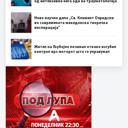
од интензивна нега оди на трауматологија
Ново научно дело „Св. Климент Охридски
во современата македонска творечка
инспирација“
Жител на Љубојно починал откако изгубил
контрол врз моторот што го управувал