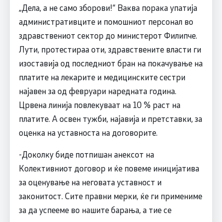
„Дела, а не само зборови!“ Ваква порака упатија
административците и помошниот персонал во
здравствениот сектор до министерот Филипче.
Лути, протестираа оти, здравствените власти ги
изоставија од последниот бран на покачување на
платите на лекарите и медицинските сестри
најавен за од февруари наредната година.
Црвена линија повлекуваат на 10 % раст на
платите. А освен тужби, најавија и претставки, за
оценка на уставноста на договорите.
-Доколку биде потпишан анексот на
Колективниот договор и ќе повеме иницијатива
за оценување на неговата уставност и
законитост. Сите правни мерки, ќе ги примениме
за да успееме во нашите барања, а тие се