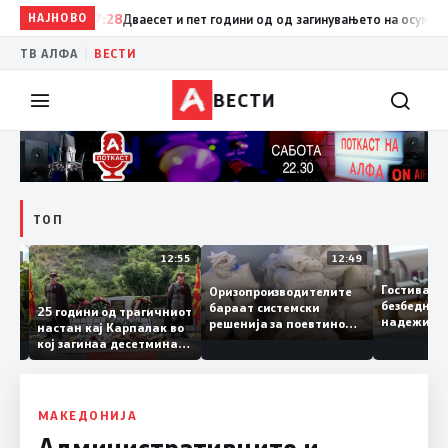
НАЈНОВО
07:28
Дваесет и пет години од од загинувањето на осумтемина 
|
ТВ АЛФА
ВЕСТИ
ВЕСТИ
ТОП
13:04
12:55
12:49
Гостив
Оризопроизводителите
безбед
бараат системски
донија
25 години од трагичниот
надежи
решенија за поевтино
настан кај Карпалак во
следна
производство
кој загинаа десетмина
може д
македонски бранители
МАКЕДОНИЈА
Административците и