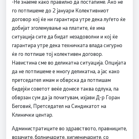
-Не знаеме како правилно да постапиме. Ако не
го потпишеме до 2 јануари Колективниот
договор кој ќе ни гарантира утре дека луѓето ќе
добијат зголемување на платите, ќе има
ситуација сите да бидат незадоволни и кој ќе
гарантира утре дека техничката влада сигурно
ќе го потпише тој колективен договор.
Навистина сме во деликатна ситуација. Опцијата
да не потпишеме е многу деликатна, а јас како
претседател имам и обврска да потпишам
бидејќи советот веќе донесе таква одлука, па
обврзан сум да ја почитувам, изјави Д-р Горан
Беговиќ, Претседател на Синдикатот на
Клинички центар.
Администратиците во здравството, правниците,
возачите, болничарите, хигиеничарите, со