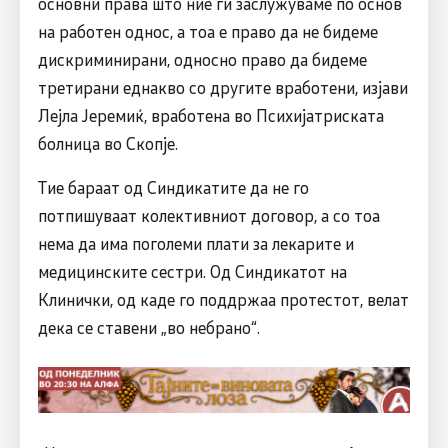
основни права што ние ги заслужуваме по основ
на работен однос, а тоа е право да не бидеме
дискриминирани, односно право да бидеме
третирани еднакво со другите вработени, изјави
Лејла Јеремиќ, вработена во Психијатриската
болница во Скопје.
Тие бараат од Синдикатите да не го
потпишуваат колективниот договор, а со тоа
нема да има поголеми плати за лекарите и
медицинските сестри. Од Синдикатот на
Клинички, од каде го поддржаа протестот, велат
дека се ставени „во небрано“.