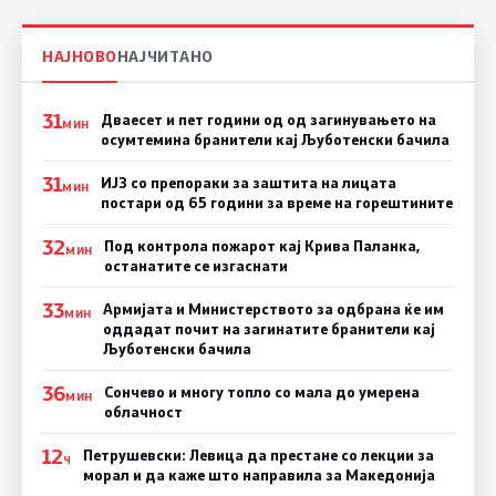
НАЈНОВО
НАЈЧИТАНО
31
Дваесет и пет години од од загинувањето на
МИН
осумтемина бранители кај Љуботенски бачила
31
ИЈЗ со препораки за заштита на лицата
МИН
постари од 65 години за време на горештините
32
Под контрола пожарот кај Крива Паланка,
МИН
останатите се изгаснати
33
Армијата и Министерството за одбрана ќе им
МИН
оддадат почит на загинатите бранители кај
Љуботенски бачила
36
Сончево и многу топло со мала до умерена
МИН
облачност
12
Петрушевски: Левица да престане со лекции за
Ч
морал и да каже што направила за Македонија