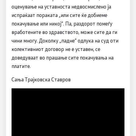
оценување на уставноста недвосмислено ја
испраќаат пораката „или сите ќе добиеме
покачување или никој“. Па, раздорот помеѓу
вработените во здравството, може сите да ги
чини многу. Доколку „падне“ одлука на суд оти
колективниот договор не е уставен, се
доведуваат во прашање сите покачувања на
платите.
Сања Трајковска Ставров