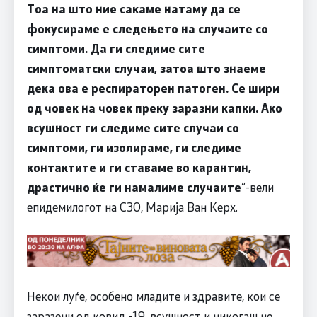
Тоа на што ние сакаме натаму да се
фокусираме е следењето на случаите со
симптоми. Да ги следиме сите
симптоматски случаи, затоа што знаеме
дека ова е респираторен патоген. Се шири
од човек на човек преку заразни капки. Ако
всушност ги следиме сите случаи со
симптоми, ги изолираме, ги следиме
контактите и ги ставаме во карантин,
драстично ќе ги намалиме случаите
“-вели
епидемилогот на СЗО, Марија Ван Керх.
Некои луѓе, особено младите и здравите, кои се
заразени од ковид -19, всушност и никогаш не