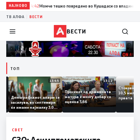
НАЈНОВО
14:42
Момче тешко повредено во Кушадаси со владиниот авио
|
ТВ АЛФА
ВЕСТИ
ВЕСТИ
ТОП
14:12
13:45
13:12
Стоковн
Просекот од државната
10,5 ми
та
матура е многу добар со
Демографскиот аларм се
првата 
ката
оценка 3,66
засилува, во септември
годинат
ланка
ќе имаме најмалку 3.000
го зголе
ктот
првачиња помалку
 слепа
СВЕТ
СЗО: Асимптоматските