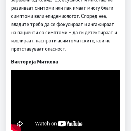
развиваат симтоми или пак имаат многу благи
симптоми вели епидемиологот. Според неа,
владите треба да се фокусираат и ангажираат
на пациенти со симптоми – да ги детектираат и
изолираат, наспроти асимтоматските, кои не
претставуваат опасност.
Викторија Миткова