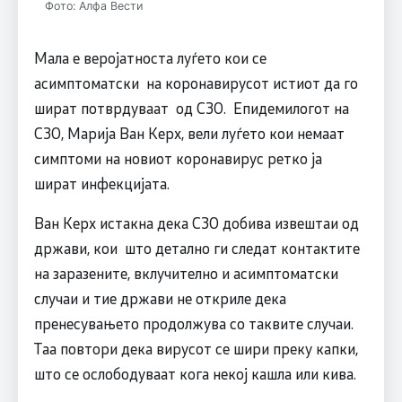
Фото: Алфа Вести
Мала е веројатноста луѓето кои се
асимптоматски на коронавирусот истиот да го
шират потврдуваат од СЗО. Епидемилогот на
СЗО, Марија Ван Керх, вели луѓето кои немаат
симптоми на новиот коронавирус ретко ја
шират инфекцијата.
Ван Керх истакна дека СЗО добива извештаи од
држави, кои што детално ги следат контактите
на заразените, вклучително и асимптоматски
случаи и тие држави не откриле дека
пренесувањето продолжува со таквите случаи.
Таа повтори дека вирусот се шири преку капки,
што се ослободуваат кога некој кашла или кива.