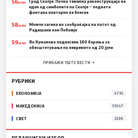
56
Град Скопје: Почна темелна реконструкција на
МИН
еден од симболите на Скопје – подната
фонтана повторно ќе блесне
58
Момче загина во сообраќајка на патот од
МИН
Радишани кон Побожје
59
Во Куманово поднесени 160 барања за
МИН
обесштетување по невремето од 20 јули
ПРИКАЖИ УШТЕ ВЕСТИ →
РУБРИКИ
ЕКОНОМИЈА
4791
МАКЕДОНИЈА
39147
СВЕТ
2196
РЕДАКЦИСКИ ИЗБОР