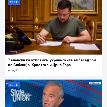
СВЕТ
Зеленски ги отповика украинските амбасадори
во Албанија, Хрватска и Црна Гора
пред 8 ч.
СВЕТ