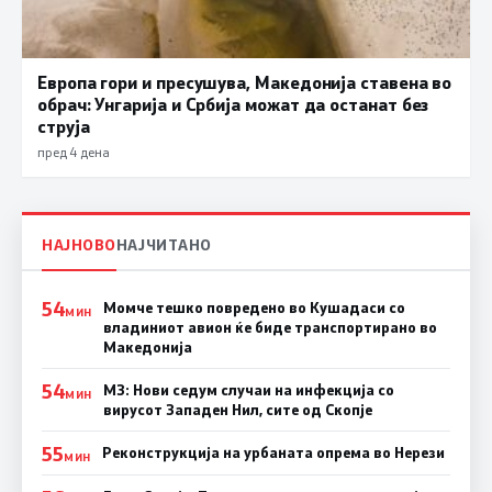
Европа гори и пресушува, Македонија ставена во
обрач: Унгарија и Србија можат да останат без
струја
пред 4 дена
НАЈНОВО
НАЈЧИТАНО
54
Момче тешко повредено во Кушадаси со
МИН
владиниот авион ќе биде транспортирано во
Македонија
54
МЗ: Нови седум случаи на инфекција со
МИН
вирусот Западен Нил, сите од Скопје
55
Реконструкција на урбаната опрема во Нерези
МИН