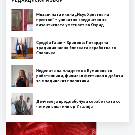
Мозаичната икона „Исус Христос на
престол“ – уникатно сведоштво за
византиската уметност во Охрид
Средба Гаши – Хрицова: Потврдена
традиционално блиската соработка со
Словачка
Неделата на младите во Куманово со
работилници, филмски фестивал и дебати
за младинските политики
Делчево ја продлабочува соработката со
четири општини од Италија