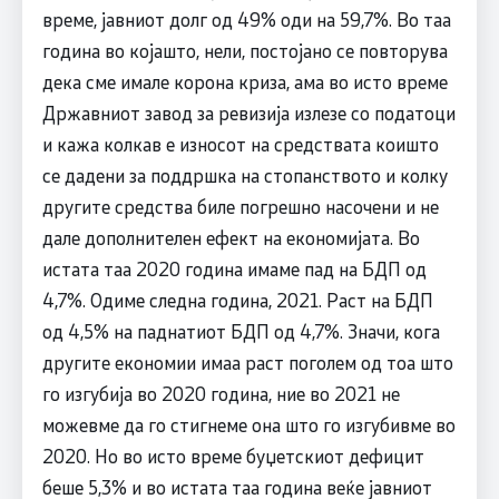
време, јавниот долг од 49% оди на 59,7%. Во таа
година во којашто, нели, постојано се повторува
дека сме имале корона криза, ама во исто време
Државниот завод за ревизија излезе со податоци
и кажа колкав е износот на средствата коишто
се дадени за поддршка на стопанството и колку
другите средства биле погрешно насочени и не
дале дополнителен ефект на економијата. Во
истата таа 2020 година имаме пад на БДП од
4,7%. Одиме следна година, 2021. Раст на БДП
од 4,5% на паднатиот БДП од 4,7%. Значи, кога
другите економии имаа раст поголем од тоа што
го изгубија во 2020 година, ние во 2021 не
можевме да го стигнеме она што го изгубивме во
2020. Но во исто време буџетскиот дефицит
беше 5,3% и во истата таа година веќе јавниот