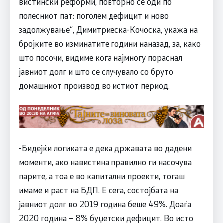
вистински реформи, повторно се оди по
полесниот пат: поголем дефицит и ново
задолжување“, Димитриеска-Кочоска, укажа на
бројките во изминатите години наназад, за, како
што посочи, видиме кога најмногу пораснал
јавниот долг и што се случувало со бруто
домашниот производ во истиот период.
-Бидејќи логиката е дека државата во дадени
моменти, ако навистина правилно ги насочува
парите, а тоа е во капитални проекти, тогаш
имаме и раст на БДП. Е сега, состојбата на
јавниот долг во 2019 година беше 49%. Доаѓа
2020 година – 8% буџетски дефицит. Во исто