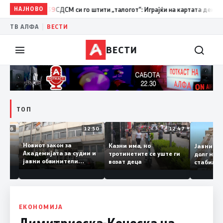
НАЈНОВО
12:39
СДСМ си го штити „талогот“: Играјќи на картата дека се дец
|
ТВ АЛФА
ВЕСТИ
ВЕСТИ
ТОП
18:06
12:50
12:47
Новиот закон за
Казни има, но
Јавни
е
Академијата за судии и
тротинетите се уште ги
долг 
 –
јавни обвинители
возат деца
стаби
на
наскоро во Собранието
ско ниво
ЕКОНОМИЈА
Димитриеска-Кочоска на