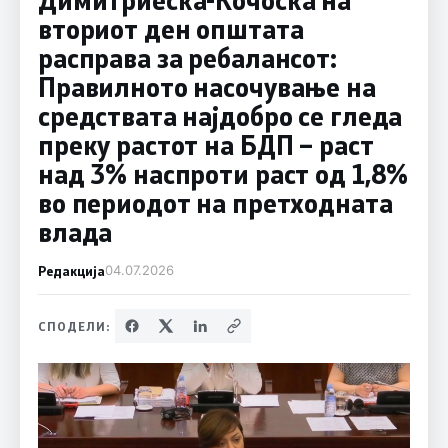
вториот ден општата
расправа за ребалансот:
Правилното насочување на
средствата најдобро се гледа
преку растот на БДП – раст
над 3% наспроти раст од 1,8%
во периодот на претходната
влада
Редакција
04.07.2026
СПОДЕЛИ: