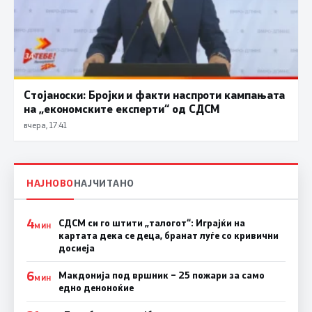
Стојаноски: Бројки и факти наспроти кампањата
на „економските експерти“ од СДСM
вчера, 17:41
НАЈНОВО
НАЈЧИТАНО
4
СДСМ си го штити „талогот“: Играјќи на
МИН
картата дека се деца, бранат луѓе со кривични
досиеја
6
Макдонија под вршник – 25 пожари за само
МИН
едно деноноќие