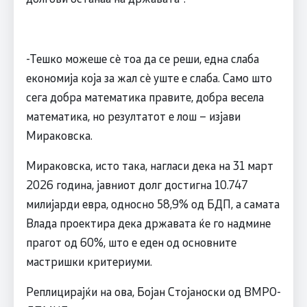
-Тешко можеше сè тоа да се реши, една слаба
економија која за жал сè уште е слаба. Само што
сега добра математика правите, добра весела
математика, но резултатот е лош – изјави
Мираковска.
Мираковска, исто така, нагласи дека на 31 март
2026 година, јавниот долг достигна 10.747
милијарди евра, односно 58,9% од БДП, а самата
Влада проектира дека државата ќе го надмине
прагот од 60%, што е еден од основните
мастришки критериуми.
Реплицирајќи на ова, Бојан Стојаноски од ВМРО-