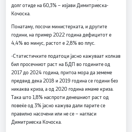
долг отиде на 60,3% – изјави Димитриеска-
Кочоска.
Понатаму, посочи министерката, и другите
години, на пример 2022 година дефицитот е
4,4% во минус, растот е 2,8% во плус.
-Статистичките податоци јасно кажуваат колкав
бил просечниот раст на БДП во годините од
2017 до 2024 година, притоа мора да земеме
предвид дека 2018 и 2019 година се години без
никаква криза, а од 2020 година имаме криза.
Така што 1,8% наспроти денешниот раст од
повеќе од 3% јасно кажува дали парите се
правилно насочени или не се – нагласи
Димитриеска Кочоска.