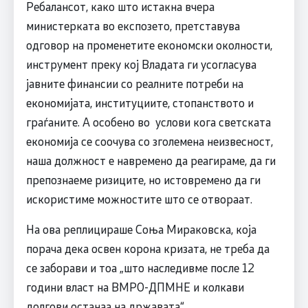
Ребалансот, како што истакна вчера
министерката во експозето, претставува
одговор на променетите економски околности,
инструмент преку кој Владата ги усогласува
јавните финансии со реалните потреби на
економијата, институциите, стопанството и
граѓаните. А особено во услови кога светската
економија се соочува со зголемена неизвесност,
наша должност е навремено да реагираме, да ги
препознаеме ризиците, но истовремено да ги
искористиме можностите што се отвораат.
На ова реплицираше Соња Мираковска, која
порача дека освен корона кризата, не треба да
се заборави и тоа „што наследивме после 12
години власт на ВМРО-ДПМНЕ и колкави
долгови останаа на државата“.