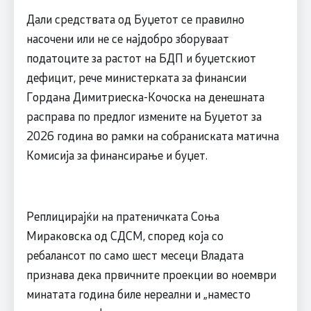
Дали средствата од Буџетот се правилно
насочени или не се најдобро зборуваат
податоците за растот на БДП и буџетскиот
дефицит, рече министерката за финансии
Гордана Димитриеска-Кочоска на денешната
расправа по предлог измените на Буџетот за
2026 година во рамки на собраниската матична
Комисија за финансирање и буџет.
Реплицирајќи на пратеничката Соња
Мираковска од СДСМ, според која со
ребалансот по само шест месеци Владата
признава дека првичните проекции во ноември
минатата година биле нереални и „наместо