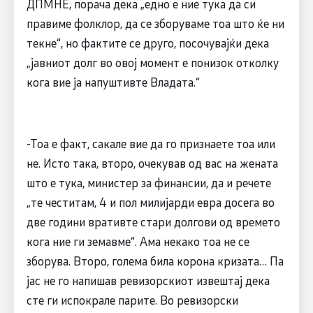
ДПМНЕ, порача дека „едно е ние тука да си
правиме фолклор, да се зборуваме тоа што ќе ни
текне“, но фактите се друго, посочувајќи дека
„јавниот долг во овој момент е понизок отколку
кога вие ја напуштивте Владата.“
-Тоа е факт, сакале вие да го признаете тоа или
не. Исто така, второ, очекував од вас на жената
што е тука, министер за финансии, да и речете
„те честитам, 4 и пол милијарди евра досега во
две години вративте стари долгови од времето
кога ние ги земавме“. Ама некако тоа не се
зборува. Второ, голема била корона кризата… Па
јас не го напишав ревизорскиот извештај дека
сте ги испокрале парите. Во ревизорски