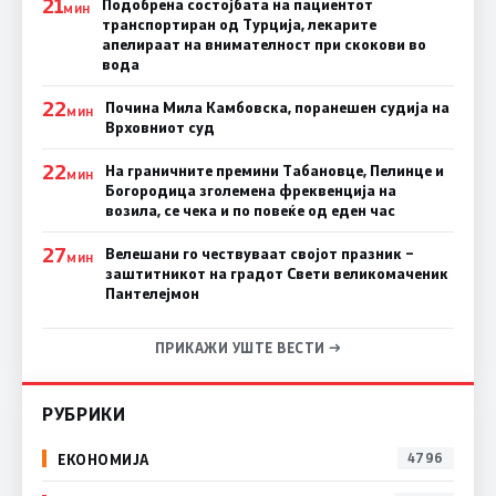
21
Подобрена состојбата на пациентот
МИН
транспортиран од Турција, лекарите
апелираат на внимателност при скокови во
вода
22
Почина Мила Камбовска, поранешен судија на
МИН
Врховниот суд
22
На граничните премини Табановце, Пелинце и
МИН
Богородица зголемена фреквенција на
возила, се чека и по повеќе од еден час
27
Велешани го чествуваат својот празник –
МИН
заштитникот на градот Свети великомаченик
Пантелејмон
ПРИКАЖИ УШТЕ ВЕСТИ →
РУБРИКИ
ЕКОНОМИЈА
4796