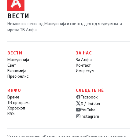
ВЕСТИ
Независни вести од Македонија и светот, дел од медиумската
мрежа ТВ Алфа.
ВЕСТИ
ЗА НАС
Македонија
За Алфа
Свет
Контакт
Економија
Импресум
Прес-релис
ИНФО
СЛЕДЕТЕ НÉ
Време
Facebook
ТВ програма
X / Twitter
Хороскоп
YouTube
RSS
Instagram