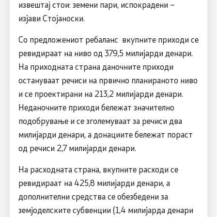
извештај стои: земени пари, испокрадени –
изјави Стојаноски.
Со предложениот ребаланс вкупните приходи се
ревидираат на ниво од 379,5 милијарди денари.
На приходната страна даночните приходи
остануваат речиси на првично планираното ниво
и се проектирани на 213,2 милијарди денари.
Неданочните приходи бележат значително
подобрување и се зголемуваат за речиси два
милијарди денари, а донациите бележат пораст
од речиси 2,7 милијарди денари.
На расходната страна, вкупните расходи се
ревидираат на 425,8 милијарди денари, а
дополнителни средства се обезбедени за
земјоделските субвенции (1,4 милијарда денари