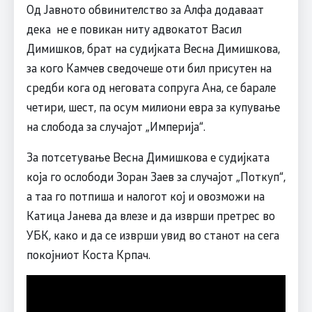
Од Јавното обвинителство за Алфа додаваат
дека не е повикан ниту адвокатот Васил
Димишков, брат на судијката Весна Димишкова,
за кого Камчев сведочеше оти бил присутен на
средби кога од неговата сопруга Ана, се барале
четири, шест, па осум милиони евра за купување
на слобода за случајот „Империја“.
За потсетување Весна Димишкова е судијката
која го ослободи Зоран Заев за случајот „Поткуп“,
а таа го потпиша и налогот кој и овозможи на
Катица Јанева да влезе и да изврши претрес во
УБК, како и да се изврши увид во станот на сега
покојниот Коста Крпач.