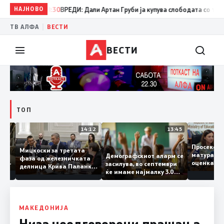
НАЈНОВО
08:30
ВРЕДИ: Дали Артан Груби ја купува слободата со тајните 
|
ТВ АЛФА
ВЕСТИ
ВЕСТИ
ТОП
15:20
14:12
13:45
Просек
Мицкоски за третата
матура 
Демографскиот аларм се
фаза од железничката
о: Во
оценка 
засилува, во септември
делница Крива Паланка
а 22
ќе имаме најмалку 3.000
– Деве Баир: Проектот
првачиња помалку
нема да заврши на
половина тунел во слепа
улица, сега имаме
целина
МАКЕДОНИЈА
Низа неодговорени прашања