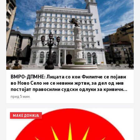
ВМРО-ДПМНЕ: Лицата со кои Филипче се појави
во Ново Село не се невини жртви, за дел од нив
постојат правосилни судски одлуки за кривични
дела
пред 5 мин.
МАКЕДОНИЈА