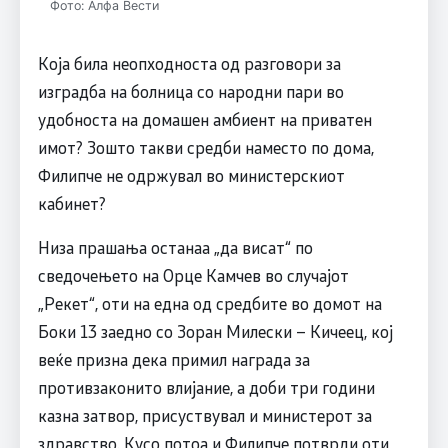
Фото: Алфа Вести
Која била неопходноста од разговори за
изградба на болница со народни пари во
удобноста на домашен амбиент на приватен
имот? Зошто такви средби наместо по дома,
Филипче не одржувал во министерскиот
кабинет?
Низа прашања останаа „да висат“ по
сведочењето на Орце Камчев во случајот
„Рекет“, оти на една од средбите во домот на
Боки 13 заедно со Зоран Милески – Кичеец, кој
веќе призна дека примил награда за
противзаконито влијание, а доби три години
казна затвор, присуствувал и министерот за
здравство. Кусо потоа и Филипче потврди оти