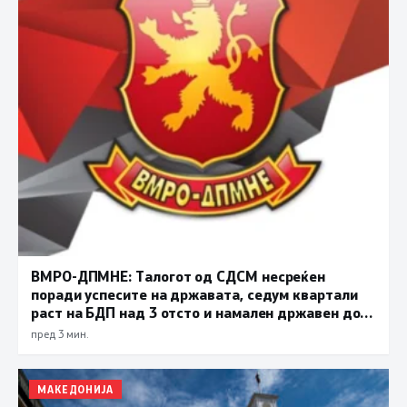
ВМРО-ДПМНЕ: Талогот од СДСМ несреќен
поради успесите на државата, седум квартали
раст на БДП над 3 отсто и намален државен долг
се показатели за економска стабилност
пред 3 мин.
МАКЕДОНИЈА