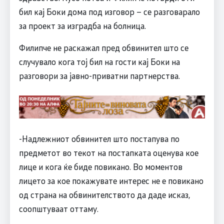
бил кај Боки дома под изговор – се разговарало
за проект за изградба на бoлницa.
Филипче не раскажал пред обвинител што се
случувало кога тој бил на гости кај Боки на
разговори за јавно-приватни партнерства.
-Надлежниот обвинител што постапува по
предметот во текот на постапката оценува кое
лице и кога ќе биде повикано. Во моментов
лицето за кое покажувате интерес не е повикано
од страна на обвинителството да даде исказ,
соопштуваат оттаму.