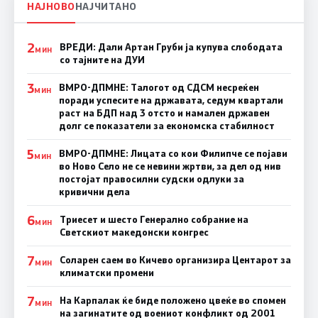
НАЈНОВО
НАЈЧИТАНО
2
ВРЕДИ: Дали Артан Груби ја купува слободата
МИН
со тајните на ДУИ
3
ВМРО-ДПМНЕ: Талогот од СДСМ несреќен
МИН
поради успесите на државата, седум квартали
раст на БДП над 3 отсто и намален државен
долг се показатели за економска стабилност
5
ВМРО-ДПМНЕ: Лицата со кои Филипче се појави
МИН
во Ново Село не се невини жртви, за дел од нив
постојат правосилни судски одлуки за
кривични дела
6
Триесет и шесто Генерално собрание на
МИН
Светскиот македонски конгрес
7
Соларен саем во Кичево организира Центарот за
МИН
климатски промени
7
На Карпалак ќе биде положено цвеќе во спомен
МИН
на загинатите од воениот конфликт од 2001