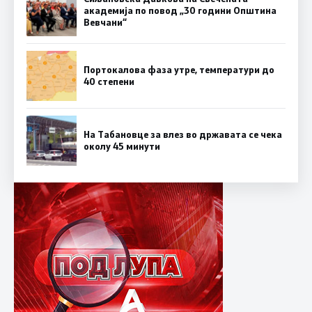
академија по повод „30 години Општина
Вевчани“
Портокалова фаза утре, температури до
40 степени
На Табановце за влез во државата се чека
околу 45 минути