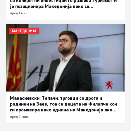
со конкретни инвестиции го развива туризмот и
ја позиционира Македонија како се
поатрактивна туристичка дестинација
пред 1 мин.
МАКЕДОНИЈА
Манасиевски: Тепачи, трговци со дрога и
роднини на Заев, тоа се децата на Филипче кои
ги промoвира како иднина на Македонија ако
дојде на власт
пред 2 мин.