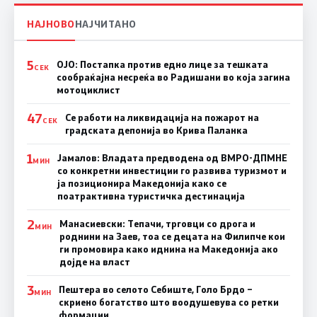
НАЈНОВО
НАЈЧИТАНО
5
ОЈО: Постапка против едно лице за тешката
СЕК
сообраќајна несреќа во Радишани во која загина
мотоциклист
47
Се работи на ликвидација на пожарот на
СЕК
градската депонија во Крива Паланка
1
Јамалов: Владата предводена од ВМРО-ДПМНЕ
МИН
со конкретни инвестиции го развива туризмот и
ја позиционира Македонија како се
поатрактивна туристичка дестинација
2
Манасиевски: Тепачи, трговци со дрога и
МИН
роднини на Заев, тоа се децата на Филипче кои
ги промoвира како иднина на Македонија ако
дојде на власт
3
Пештера во селото Себиште, Голо Брдо –
МИН
скриено богатство што воодушевува со ретки
формации