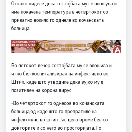
Откако виделе дека состојбата му се влошува и
има покачена температура в четвртокот со
приватно возило го однеле во кочанската
болница.
Во петокот вечер состојбата му се влошила и
итно бил хоспитализиран на инфективно во
Штип, каде што утврдиле дека вујко му е
позитивен на корона вирус.
-Во четвртокот го однесов во кочанската
болница,од каде што го препратиле на
инфективно во штип. Јас цело време бев со
докторите и со него во просторијата. Го