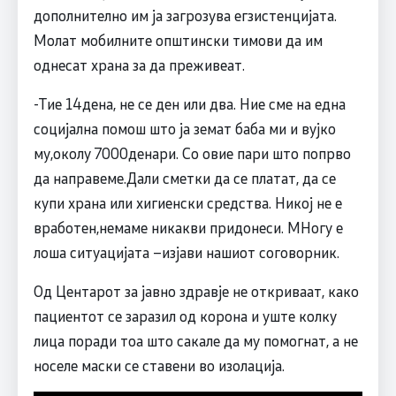
дополнително им ја загрозува егзистенцијата.
Молат мобилните општински тимови да им
однесат храна за да преживеат.
-Тие 14дена, не се ден или два. Ние сме на една
социјална помош што ја земат баба ми и вујко
му,околу 7000денари. Со овие пари што попрво
да направеме.Дали сметки да се платат, да се
купи храна или хигиенски средства. Никој не е
вработен,немаме никакви придонеси. МНогу е
лоша ситуацијата –изјави нашиот соговорник.
Од Центарот за јавно здравје не откриваат, како
пациентот се заразил од корона и уште колку
лица поради тоа што сакале да му помогнат, а не
носеле маски се ставени во изолација.