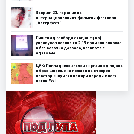
Заврши 21. издание на
интернационалниот филмски фестивал
„Астерфест“
Лишен од слобода скопјанец кој
управувал возило со 2,13 промили алкохол
и без возачка дозвола, возилото е
одземено
ЦУК: Попладнево зголемен ризик од појава
и брзо ширење на пожари на отворен
простор и шумски пожари поради многу
висок FWI