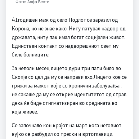
Фото: Алфа Вести
41годишен маж од село Подлог се заразил од
Корона, но не знае како. Ниту патувал надвор од
државата, ниту пак имал богат социјален живот.
Единствен контакт со надворешниот свет му
биле болниците.
За неполн месец лицето дури три пати било во
Скопје со цел да му се направи ехо.Лицето кое се
грижи за мажот кој е со хронични заболувања ,
не сакаше да му се открие идентитетот од страв
дека ќе биде стигматизиран во средината во
која живее.
Сe започнало кон крајот на март кога неговиот
вујко се разбудил со трески и вртоглавици.