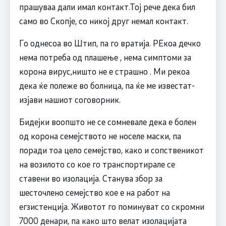
прашуваа дали имал контакт.Тој рече дека бил
само во Скопје, со никој друг немал контакт.
Го однесоа во Штип, па го вратија. РЕкоа дечко
нема потреба од плашење , нема симптоми за
корона вирус,ништо не е страшно . Ми рекоа
дека ќе полеже во болница, па ќе ме известат-
изјави нашиот соговорник.
Бидејки воопшто не се сомневале дека е болен
од корона семејството не носеле маски, па
поради тоа цело семејство, како и сопственикот
на возилото со кое го транспортирале се
ставени во изолација. Станува збор за
шесточлено семејство кое е на работ на
егзистенција. Животот го поминуват со скромни
7000 денари, па како што велат изолацијата