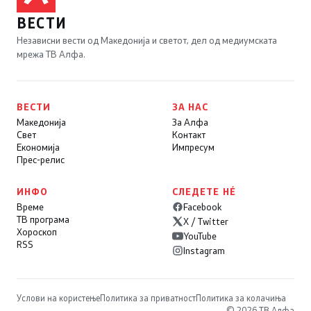
ВЕСТИ
Независни вести од Македонија и светот, дел од медиумската
мрежа ТВ Алфа.
ВЕСТИ
ЗА НАС
Македонија
За Алфа
Свет
Контакт
Економија
Импресум
Прес-релис
ИНФО
СЛЕДЕТЕ НÉ
Време
Facebook
ТВ програма
X / Twitter
Хороскоп
YouTube
RSS
Instagram
Услови на користење
Политика за приватност
Политика за колачиња
© 2026 ТВ Алфа