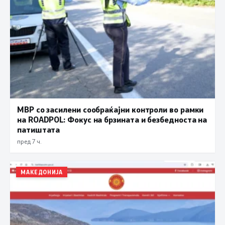
МВР со засилени сообраќајни контроли во рамки
на ROADPOL: Фокус на брзината и безбедноста на
патиштата
пред 7 ч.
МАКЕДОНИЈА