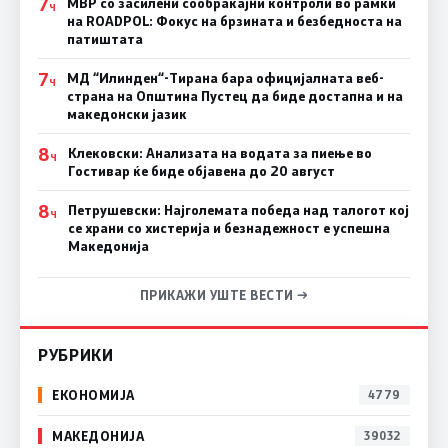
7
МВР со засилени сообраќајни контроли во рамки
Ч
на ROADPOL: Фокус на брзината и безбедноста на
патиштата
7
МД “Илинден“-Тирана бара официјалната веб-
Ч
страна на Општина Пустец да биде достапна и на
македонски јазик
8
Клековски: Анализата на водата за пиење во
Ч
Гостивар ќе биде објавена до 20 август
8
Петрушевски: Најголемата победа над талогот кој
Ч
се храни со хистерија и безнадежност е успешна
Македонија
ПРИКАЖИ УШТЕ ВЕСТИ →
РУБРИКИ
ЕКОНОМИЈА
4779
МАКЕДОНИЈА
39032