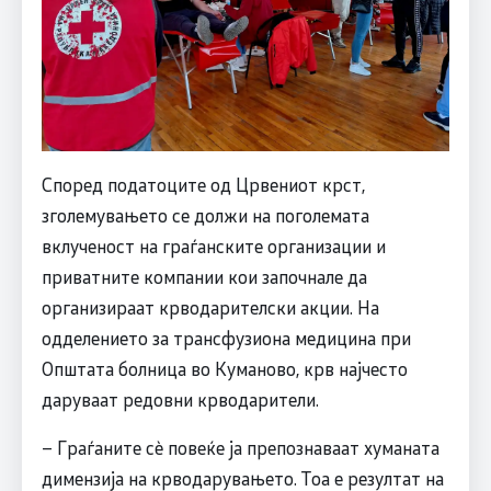
Според податоците од Црвениот крст,
зголемувањето се должи на поголемата
вклученост на граѓанските организации и
приватните компании кои започнале да
организираат крводарителски акции. На
одделението за трансфузиона медицина при
Општата болница во Куманово, крв најчесто
даруваат редовни крводарители.
– Граѓаните сè повеќе ја препознаваат хуманата
димензија на крводарувањето. Тоа е резултат на