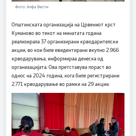
Фото: Алфа Вести
Општинската организација на Црвениот крст
Куманово во текот на минатата година
реализирала 37 организирани крводарителски
акции, во кои биле евидентирани вкупно 2.966
крводарувања, информираа денеска од
организацијата. Ова претставува пораст во
однос на 2024 година, кога биле регистрирани
2.771 крводарување во рамки на 29 акции.