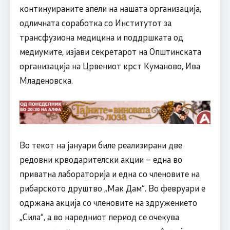
континуираните апели на нашата организација,
одличната соработка со Институтот за
трансфузиона медицина и поддршката од
медиумите, изјави секретарот на Општинската
организација на Црвениот крст Куманово, Ива
Младеновска.
Во текот на јануари биле реализирани две
редовни крводарителски акции – една во
приватна лабораторија и една со членовите на
рибарското друштво „Мак Дам“. Во февруари е
одржана акција со членовите на здружението
„Сила“, а во наредниот период се очекува