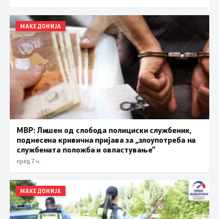
МАКЕДОНИЈА
МВР: Лишен од слобода полициски службеник,
поднесена кривична пријава за „злоупотреба на
службената положба и овластување”
пред 7 ч.
МАКЕДОНИЈА