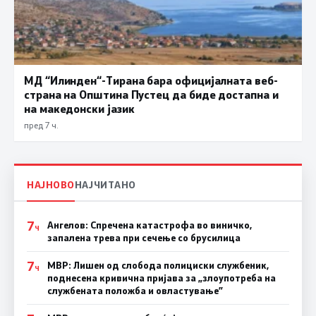
МД “Илинден“-Тирана бара официјалната веб-
страна на Општина Пустец да биде достапна и
на македонски јазик
пред 7 ч.
НАЈНОВО
НАЈЧИТАНО
7
Ангелов: Спречена катастрофа во виничко,
Ч
запалена трева при сечење со брусилица
7
МВР: Лишен од слобода полициски службеник,
Ч
поднесена кривична пријава за „злоупотреба на
службената положба и овластување”