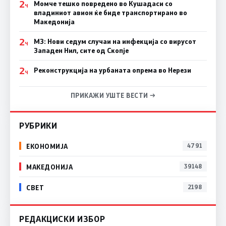
2
Момче тешко повредено во Кушадаси со
Ч
владиниот авион ќе биде транспортирано во
Македонија
2
МЗ: Нови седум случаи на инфекција со вирусот
Ч
Западен Нил, сите од Скопје
2
Реконструкција на урбаната опрема во Нерези
Ч
ПРИКАЖИ УШТЕ ВЕСТИ →
РУБРИКИ
ЕКОНОМИЈА
4791
МАКЕДОНИЈА
39148
СВЕТ
2198
РЕДАКЦИСКИ ИЗБОР