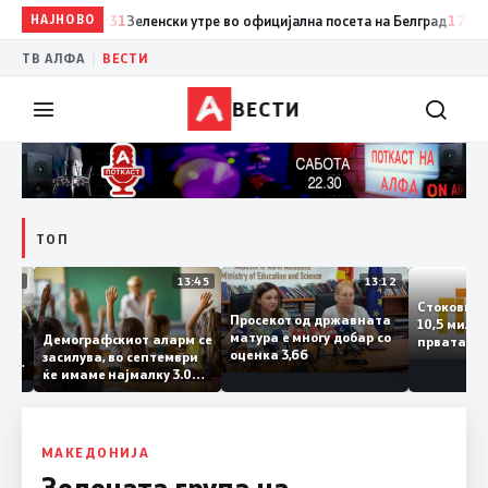
НАЈНОВО
17:31
Зеленски утре во официјална посета на Белград
17:30
Трамп
|
ТВ АЛФА
ВЕСТИ
ВЕСТИ
ТОП
14:12
13:45
13:12
Стоков
Просекот од државната
10,5 м
ата
матура е многу добар со
Демографскиот аларм се
првата
чката
оценка 3,66
засилува, во септември
година
аланка
ќе имаме најмалку 3.000
го зго
ектот
првачиња помалку
а
о слепа
е
МАКЕДОНИЈА
Зелената група на