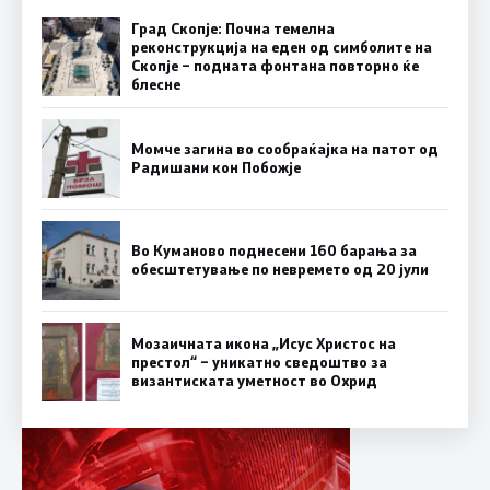
Град Скопје: Почна темелна
реконструкција на еден од симболите на
Скопје – подната фонтана повторно ќе
блесне
Момче загина во сообраќајка на патот од
Радишани кон Побожје
Во Куманово поднесени 160 барања за
обесштетување по невремето од 20 јули
Мозаичната икона „Исус Христос на
престол“ – уникатно сведоштво за
византиската уметност во Охрид