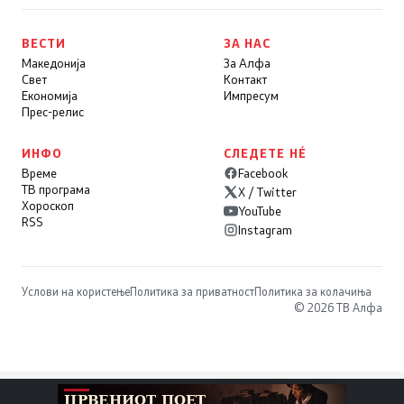
ВЕСТИ
ЗА НАС
Македонија
За Алфа
Свет
Контакт
Економија
Импресум
Прес-релис
ИНФО
СЛЕДЕТЕ НÉ
Време
Facebook
ТВ програма
X / Twitter
Хороскоп
YouTube
RSS
Instagram
Услови на користење
Политика за приватност
Политика за колачиња
© 2026 ТВ Алфа