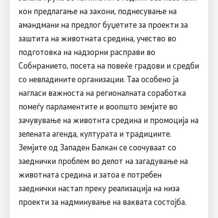
кон предлагање на закони, поднесување на
амандмани на предлог буџетите за проекти за
заштита на животната средина, учество во
подготовка на надзорни расправи во
Собнранието, посета на повеќе градови и средби
со невладините организации. Таа особено ја
нагласи важноста на регионалната соработка
помеѓу парламентите и воопшто земјите во
зачувување на животнта средина и промоција на
зелената агенда, културата и традициите.
Земјите од Западен Балкан се соочуваат со
заеднички проблем во делот на загадување на
животната средина и затоа е потребен
заеднички настап преку реализација на низа
проекти за надминување на ваквата состојба.