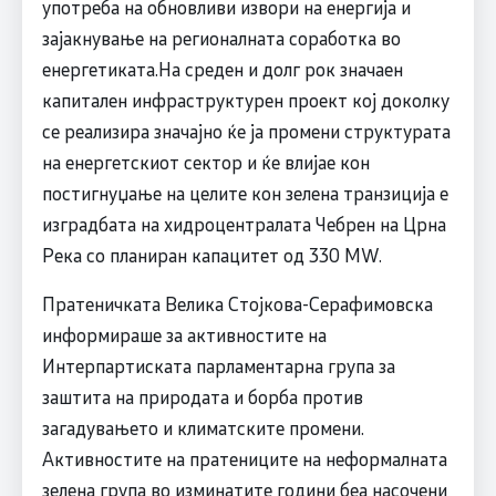
употреба на обновливи извори на енергија и
зајакнување на регионалната соработка во
енергетиката.На среден и долг рок значаен
капитален инфраструктурен проект кој доколку
се реализира значајно ќе ја промени структурата
на енергетскиот сектор и ќе влијае кон
постигнуџање на целите кон зелена транзиција е
изградбата на хидроцентралата Чебрен на Црна
Река со планиран капацитет од 330 MW.
Пратеничката Велика Стојкова-Серафимовска
информираше за активностите на
Интерпартиската парламентарна група за
заштита на природата и борба против
загадувањето и климатските промени.
Активностите на пратениците на неформалната
зелена група во изминатите години беа насочени