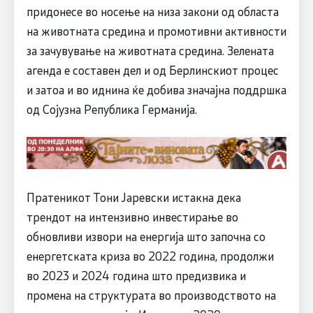
придонесе во носење на низа закони од областа
на животната средина и промотивни активности
за зачувување на животната средина. Зелената
агенда е составен дел и од Берлинскиот процес
и затоа и во иднина ќе добива значајна поддршка
од Сојузна Република Германија.
Пратеникот Тони Јаревски истакна дека
трендот на интензивно инвестирање во
обновливи извори на енергија што започна со
енергетската криза во 2022 година, продолжи
во 2023 и 2024 година што предизвика и
промена на структурата во производството на