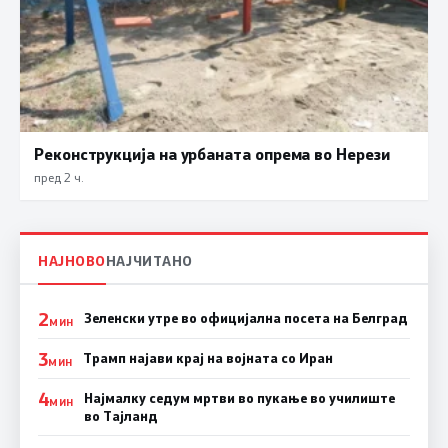
Реконструкција на урбаната опрема во Нерези
пред 2 ч.
НАЈНОВО
НАЈЧИТАНО
2
Зеленски утре во официјална посета на Белград
МИН
3
Трамп најави крај на војната со Иран
МИН
4
Најмалку седум мртви во пукање во училиште
МИН
во Тајланд