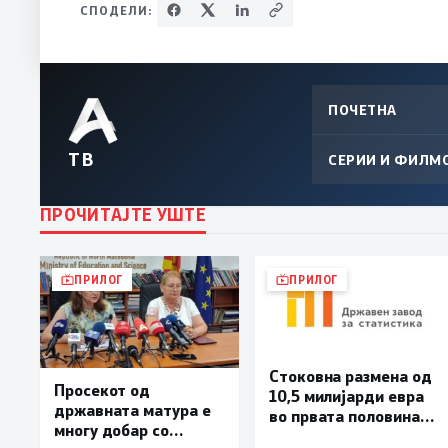
СПОДЕЛИ:
ПОЧЕТНА
ТВ
СЕРИИ И ФИЛМ
ПРОЧИТАЈТЕ УШТЕ
ПРИЛОГ
ПРИЛОГ
Стоковна размена од
Просекот од
10,5 милијарди евра
државната матура е
во првата половина
многу добар со
од годината –