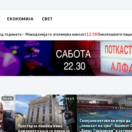
ЕКОНОМИЈА
СВЕТ
со оценка 3,66
12:47
Стоковна размена од 10,5 милијарди евра во прват
09:08
14:15
ме со
Скопјани летово ќе мора
тата
„пливаат на суво“: базе
Простор за паника нема –
чкиот
„Борис Трајковски“ е за
државната каса се полни со