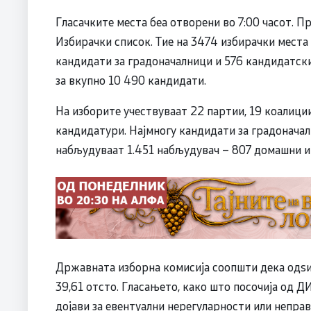
Гласачките места беа отворени во 7:00 часот. Пр
Избирачки список. Тие на 3474 избирачки места 
кандидати за градоначалници и 576 кандидатски
за вкупно 10 490 кандидати.
На изборите учествуваат 22 партии, 19 коалиции
кандидатури. Најмногу кандидати за градоначалн
набљудуваат 1.451 набљудувач – 807 домашни 
Државната изборна комисија соопшти дека одѕив
39,61 отсто. Гласањето, како што посочија од Д
дојави за евентуални нерегуларности или неправ