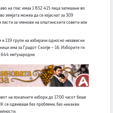
аво на глас имаа 1 832 415 лица запишани во
во земјата можеа да се изјаснат за 309
 листи за членови на општинските совети или
 и 119 групи на избирачи односно независни
ици има за Градот Скопје – 16. Изборите ги
и 644 меѓународни.
от на локалните избори до 17:00 часот беше
ИК се одвиваше без проблеми, без никакви
илности.