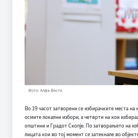
Фото: Алфа Вести
Во 19 часот затворени се избирачките места на 
oсмите локални избори, а четврти на кои избира
општини и Градот Скопје. По затворањето на из
лицата кои во тој момент се затекнале во објекто