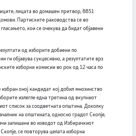
ниците, лицата во домашен притвор, 8851
домови. Партиските раководства се во
 гласањето, кои се очекува да бидат објавени
езултати од изборите добиени по
и ги објавува сукцесивно, а резултатите врз
ските изборни комисии во рок од 12 часа по
е избран оној кандидат кој добил мнозинство
изборите излегле една третина од вкупниот
иот список за соодветната општина. Доколку
ачалник на општината, односно градот Скопје,
рачи запишани во изводот од Избирачкиот
Скопје, се повторува целата изборна