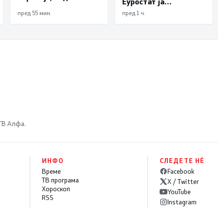
Еуростат ја
бараат решение да
демантираат
пред 55 мин.
пред 1 ч.
нема нови доцнења
опозицијата
 ТВ Алфа.
ИНФО
СЛЕДЕТЕ НÉ
Време
Facebook
ТВ програма
X / Twitter
Хороскоп
YouTube
RSS
Instagram