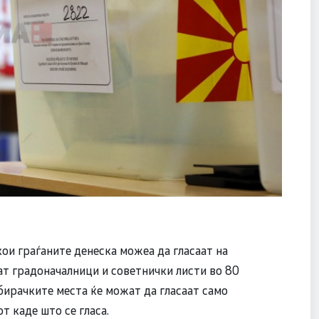
кои граѓаните денеска можеа да гласаат на
ат градоначалници и советнички листи во 80
бирачките места ќе можат да гласаат само
т каде што се гласа.