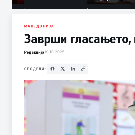
Коридор 8, Македон
станува раскрсница
Балканот
МАКЕДОНИЈА
Заврши гласањето,
Редакција
19.10.2025
СПОДЕЛИ: