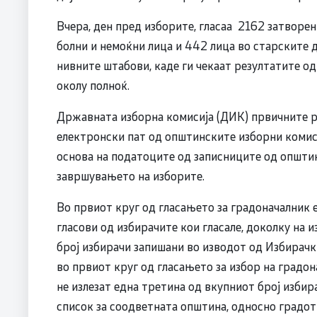
Вчера, ден пред изборите, гласаа 2162 затворе
болни и немоќни лица и 442 лица во старските 
нивните штабови, каде ги чекаат резултатите од
околу полноќ.
Државната изборна комисија (ДИК) првичните р
електронски пат од општинските изборни комиси
основа на податоците од записниците од општин
завршувањето на изборите.
Во првиот круг од гласањето за градоначалник 
гласови од избирачите кои гласале, доколку на 
број избирачи запишани во изводот од Избирачк
во првиот круг од гласањето за избор на градон
не излезат една третина од вкупниот број изби
список за соодветната општина, односно градот 