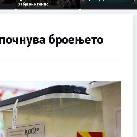
ија
по штетите од невреме
забрзано темпо
 на
 почнува броењето