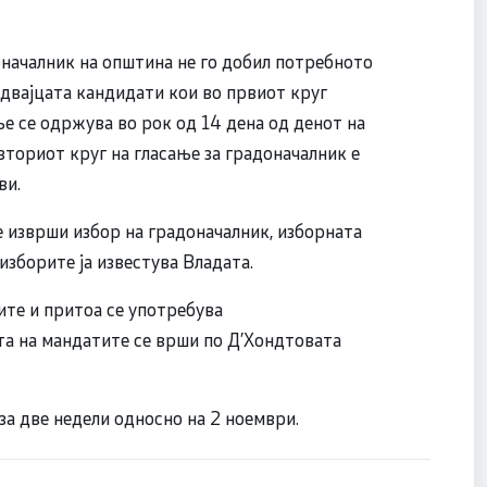
оначалник на општина не го добил потребното
а двајцата кандидати кои во првиот круг
ње се одржува во рок од 14 дена од денот на
вториот круг на гласање за градоначалник е
ви.
е изврши избор на градоначалник, изборната
изборите ја известува Владата.
ите и притоа се употребува
а на мандатите се врши по Д’Хондтовата
за две недели односно на 2 ноември.