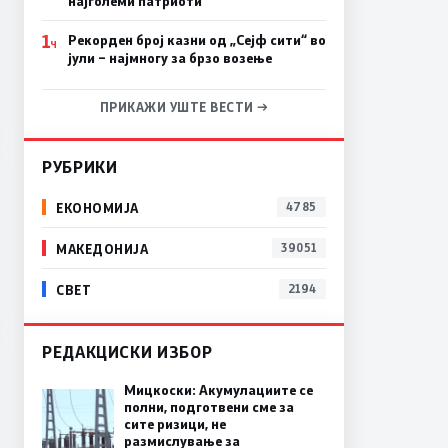
најголеми патриоти
1
Рекорден број казни од „Сејф сити“ во
Ч
јули – најмногу за брзо возење
ПРИКАЖИ УШТЕ ВЕСТИ →
РУБРИКИ
ЕКОНОМИЈА
4785
МАКЕДОНИЈА
39051
СВЕТ
2194
РЕДАКЦИСКИ ИЗБОР
Мицкоски: Акумулациите се
полни, подготвени сме за
сите ризици, не
размислување за