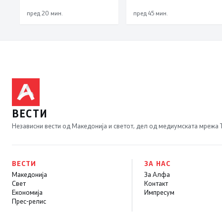
оценка 3,66
Македонија го
зголемува извозот
пред 20 мин.
пред 45 мин.
ВЕСТИ
Независни вести од Македонија и светот, дел од медиумската мрежа
ВЕСТИ
ЗА НАС
Македонија
За Алфа
Свет
Контакт
Економија
Импресум
Прес-релис