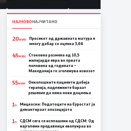
то
НАЈНОВО
НАЈЧИТАНО
20
Просекот од државната матура е
МИН
многу добар со оценка 3,66
45
Стоковна размена од 10,5
МИН
милијарди евра во првата
половина од годината –
Македонија го зголемува извозот
55
Онколошките пациенти добија
МИН
терапија, надлежните бараат
решение да нема нови доцнења
1
Мицкоски: Податоците на Еуростат ја
Ч
демантираат опозицијата
1
СДСМ сега се исплашени од СДСМ: Од
Ч
најголеми предавници еволуираа во