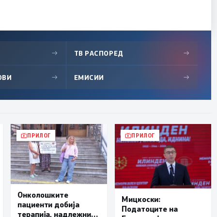
→
ТВ РАСПОРЕД
→
ОВИ
→
ЕМИСИИ
→
ПРИЛОГ
ПРИЛОГ
Онколошките
Мицкоски:
пациенти добија
Податоците на
терапија, надлежните