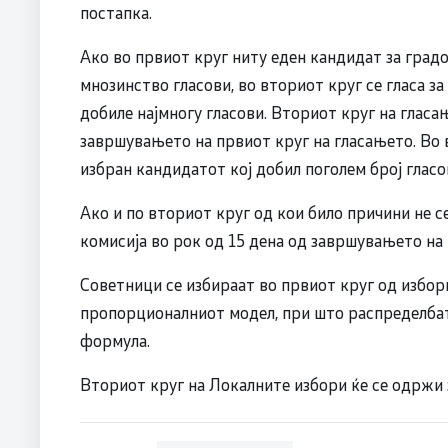
постапка.
Ако во првиот круг ниту еден кандидат за град
мнозинство гласови, во вториот круг се гласа з
добиле најмногу гласови. Вториот круг на гласа
завршувањето на првиот круг на гласањето. Во 
избран кандидатот кој добил поголем број гласо
Ако и по вториот круг од кои било причини не с
комисија во рок од 15 дена од завршувањето на 
Советници се избираат во првиот круг од избор
пропорционалниот модел, при што распределбат
формула.
Вториот круг на Локалните избори ќе се одржи 