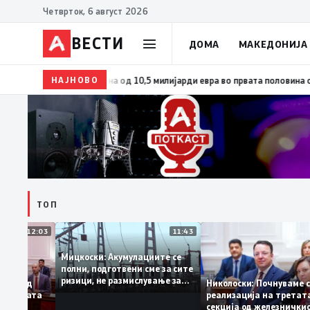
Четврток, 6 август 2026
ВЕСТИ
ДОМА
МАКЕДОНИЈА
НАЈНОВО
13:12
Просекот од државната матура е многу добар 
ТОП
12:03
11:43
Мицкоски: Акумулациите се
полни, подготвени сме за сите
ризици, не размислување за
би грант од
Николоски: Почнува
поскапување на струјата
ра за пругата
реализација на тре
секција од железни