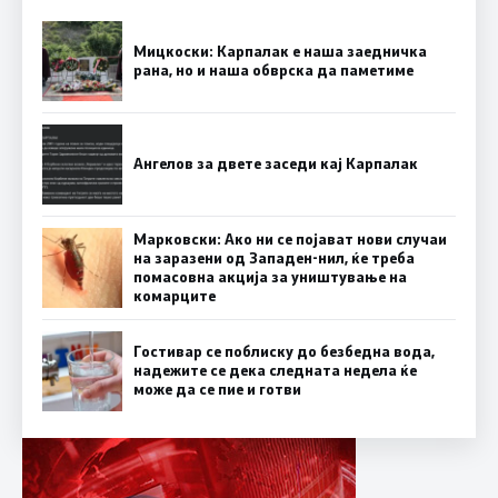
Мицкоски: Карпалак е наша заедничка
рана, но и наша обврска да паметиме
Ангелов за двете заседи кај Карпалак
Марковски: Ако ни се појават нови случаи
на заразени од Западен-нил, ќе треба
помасовна акција за уништување на
комарците
Гостивар се поблиску до безбедна вода,
надежите се дека следната недела ќе
може да се пие и готви