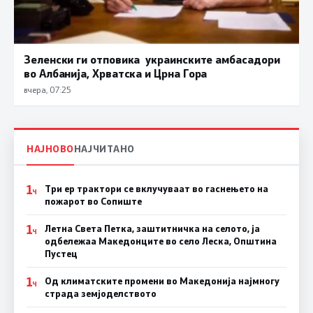
Зеленски ги отповика украинските амбасадори
во Албанија, Хрватска и Црна Гора
вчера, 07:25
НАЈНОВО
НАЈЧИТАНО
1
Три ер трактори се вклучуваат во гаснењето на
Ч
пожарот во Сопиште
1
Летна Света Петка, заштитничка на селото, ја
Ч
одбележаа Македонците во село Леска, Општина
Пустец
1
Од климатските промени во Македонија најмногу
Ч
страда земјоделството