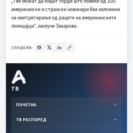
„Тие можат да бидат горди што повеќе од 100
американски и странски новинари беа изложени
на малтретирање од рацете на американските
полицајци“, заклучи Захарова.
СПОДЕЛИ:
ТВ
ПОЧЕТНА
→
ТВ РАСПОРЕД
→