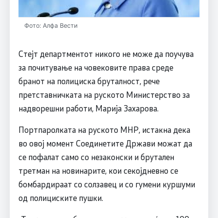
Фото: Алфа Вести
Стејт департментот никого не може да поучува
за почитување на човековите права среде
бранот на полициска бруталност, рече
претставничката на руското Министерство за
надворешни работи, Марија Захарова.
Портпаролката на руското МНР, истакна дека
во овој момент Соединетите Држави можат да
се пофалат само со незаконски и брутален
третман на новинарите, кои секојдневно се
бомбардираат со солзавец и со гумени куршуми
од полициските пушки.