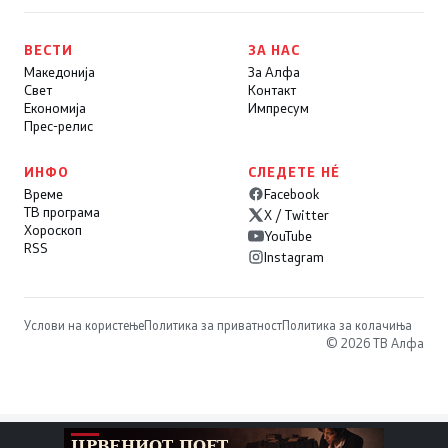
ВЕСТИ
ЗА НАС
Македонија
За Алфа
Свет
Контакт
Економија
Импресум
Прес-релис
ИНФО
СЛЕДЕТЕ НÉ
Време
Facebook
ТВ програма
X / Twitter
Хороскоп
YouTube
RSS
Instagram
Услови на користење
Политика за приватност
Политика за колачиња
© 2026 ТВ Алфа