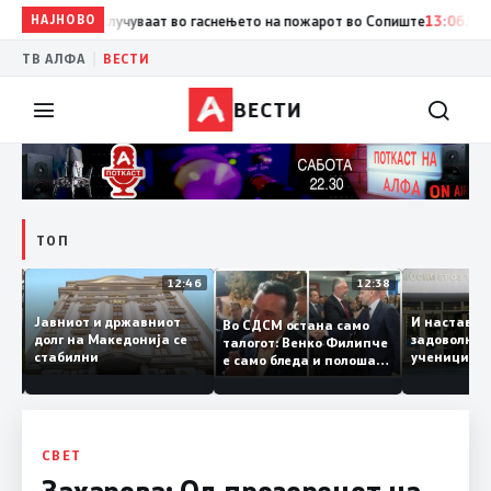
НАЈНОВО
13:07
Три ер трактори се вклучуваат во гаснењето на пожар
|
ТВ АЛФА
ВЕСТИ
ВЕСТИ
ТОП
12:47
12:46
12:38
Јавниот и државниот
И настав
Во СДСМ остана само
 ги
долг на Македонија се
задоволн
талогот: Венко Филипче
стабилни
ученицит
е само бледа и полоша
од држа
копија дури и од Зоран
Заев
СВЕТ
Захарова: Од прозорецот на