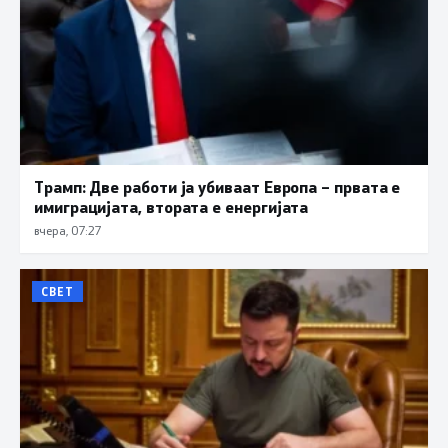
Трамп: Две работи ја убиваат Европа – првата е
имиграцијата, втората е енергијата
вчера, 07:27
СВЕТ