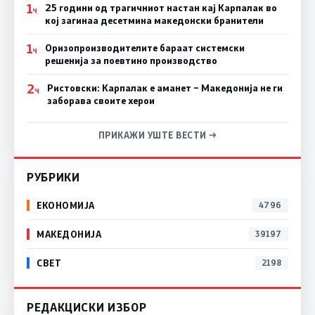
1
25 години од трагичниот настан кај Карпалак во
Ч
кој загинаа десетмина македонски бранители
1
Оризопроизводителите бараат системски
Ч
решенија за поевтино производство
2
Ристовски: Карпалак е аманет – Македонија не ги
Ч
заборава своите херои
ПРИКАЖИ УШТЕ ВЕСТИ →
РУБРИКИ
ЕКОНОМИЈА
4796
МАКЕДОНИЈА
39197
СВЕТ
2198
РЕДАКЦИСКИ ИЗБОР