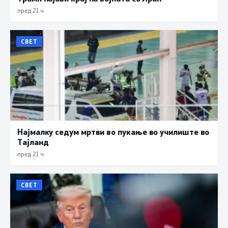
пред 21 ч.
СВЕТ
Најмалку седум мртви во пукање во училиште во
Тајланд
пред 21 ч.
СВЕТ