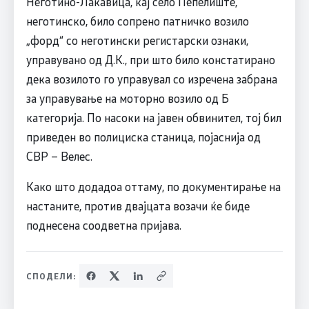
Неготино-Лакавица, кај село Пепелиште,
неготинско, било сопрено патничко возило
„форд“ со неготински регистарски ознаки,
управувано од Д.К., при што било констатирано
дека возилото го управувал со изречена забрана
за управување на моторно возило од Б
категорија. По насоки на јавен обвинител, тој бил
приведен во полициска станица, појаснија од
СВР – Велес.
Како што додадоа оттаму, по документирање на
настаните, против двајцата возачи ќе биде
поднесена соодветна пријава.
СПОДЕЛИ: