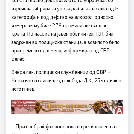
констатирано дека возилото го управувал со
изречена забрана за управување на возило од Б
категорија и под дејство на алкохол, односно
измерени му биле 2.39 промили алкохол во
крвта. По насока на јавен обвинител, П.П. бил
задржан во полициска станица, а возилото било
привремено одземено, информираа од СВР –
Велес.
Вчера пак, полициски службеници од ОВР –
Неготино го лишиле од слобода Д.К., 23-годишен
неготинец.
– При сообраќајна контрола на регионален пат