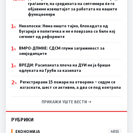
граѓаните, на средината на септември ќе го
објавиме извештајот за работата на нашите
функционери
1
Николоски: Нема ништо тајно, блокадата од
Ч
Бугарија е политичка и не е поврзана со било кој
сегмент од реформите
1
ВМРО-ДПМНЕ: СДСМ глуми загриженост за
Ч
земјоделците
1
ВРЕДИ: Расипаната плоча на ДУИ не ја брише
Ч
одлуката на Груби за казината
2
Регистрирани 15 пожари на отворено – седум се
Ч
изгаснати, шест се активни, а два се под контрола
ПРИКАЖИ УШТЕ ВЕСТИ →
РУБРИКИ
ЕКОНОМИЈА
4801