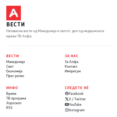
ВЕСТИ
Независни вести од Македонија и светот, дел од медиумската
мрежа ТВ Алфа.
ВЕСТИ
ЗА НАС
Македонија
За Алфа
Свет
Контакт
Економија
Импресум
Прес-релис
ИНФО
СЛЕДЕТЕ НÉ
Време
Facebook
ТВ програма
X / Twitter
Хороскоп
YouTube
RSS
Instagram