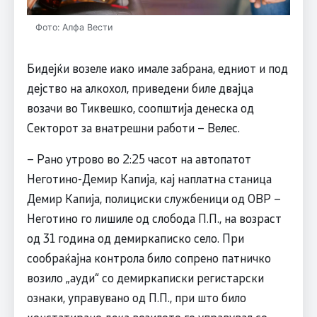
Фото: Алфа Вести
Бидејќи возеле иако имале забрана, едниот и под
дејство на алкохол, приведени биле двајца
возачи во Тиквешко, соопштија денеска од
Секторот за внатрешни работи – Велес.
– Рано утрово во 2:25 часот на автопатот
Неготино-Демир Капија, кај наплатна станица
Демир Капија, полициски службеници од ОВР –
Неготино го лишиле од слобода П.П., на возраст
од 31 година од демиркаписко село. При
сообраќајна контрола било сопрено патничко
возило „ауди“ со демиркаписки регистарски
ознаки, управувано од П.П., при што било