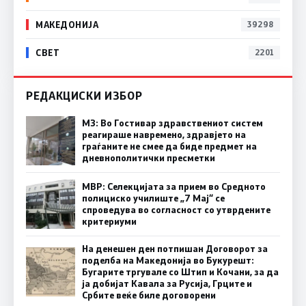
МАКЕДОНИЈА
39298
СВЕТ
2201
РЕДАКЦИСКИ ИЗБОР
МЗ: Во Гостивар здравствениот систем
реагираше навремено, здравјето на
граѓаните не смее да биде предмет на
дневнополитички пресметки
МВР: Селекцијата за прием во Средното
полициско училиште „7 Мај“ се
спроведува во согласност со утврдените
критериуми
На денешен ден потпишан Договорот за
поделба на Македонија во Букурешт:
Бугарите тргувале со Штип и Кочани, за да
ја добијат Кавала за Русија, Грците и
Србите веќе биле договорени