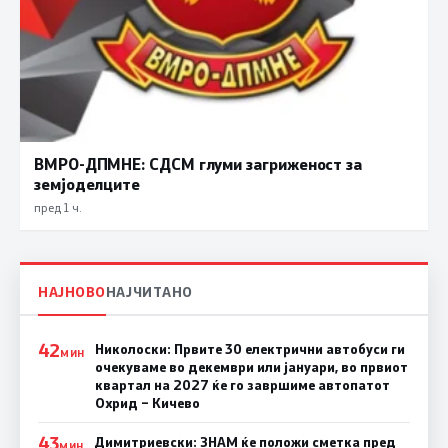
ВМРО-ДПМНЕ: СДСМ глуми загриженост за
земјоделците
пред 1 ч.
НАЈНОВО
НАЈЧИТАНО
42
Николоски: Првите 30 електрични автобуси ги
МИН
очекуваме во декември или јануари, во првиот
квартал на 2027 ќе го завршиме автопатот
Охрид – Кичево
43
Димитриевски: ЗНАМ ќе положи сметка пред
МИН