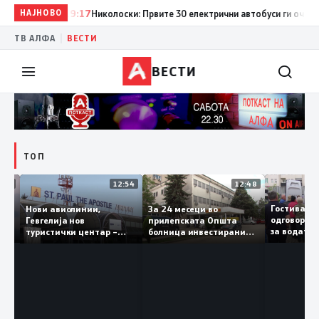
НАЈНОВО
19:17
Николоски: Првите 30 електрични автобуси ги очекуваме
|
ТВ АЛФА
ВЕСТИ
ВЕСТИ
ТОП
16:03
12:54
12:48
Св.
Гостив
Нови авиолинии,
За 24 месеци во
 во
одговор
Гевгелија нов
прилепската Општа
за вода
туристички центар –
болница инвестирани
чка
да ја п
туризмот останува
150 милиони денари, а
приоритет на власта
трајно се вработени 124
лица