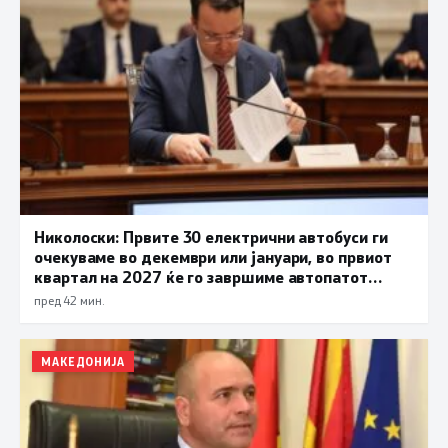
Николоски: Првите 30 електрични автобуси ги
очекуваме во декември или јануари, во првиот
квартал на 2027 ќе го завршиме автопатот
Охрид – Кичево
пред 42 мин.
МАКЕДОНИЈА