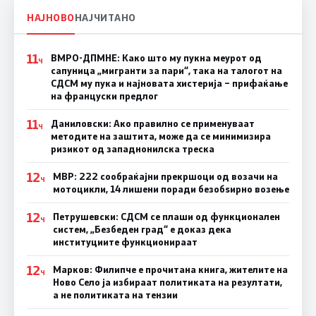
НАЈНОВО
НАЈЧИТАНО
11
ВМРО-ДПМНЕ: Како што му пукна меурот од
Ч
сапуница „мигранти за пари“, така на талогот на
СДСМ му пука и најновата хистерија – прифаќање
на француски предлог
11
Даниловски: Ако правилно се применуваат
Ч
методите на заштита, може да се минимизира
ризикот од западнонилска треска
12
МВР: 222 сообраќајни прекршоци од возачи на
Ч
мотоцикли, 14 лишени поради безобѕирно возење
12
Петрушевски: СДСМ се плаши од функционален
Ч
систем, „Безбеден град“ е доказ дека
институциите функционираат
12
Марков: Филипче е прочитана книга, жителите на
Ч
Ново Село ја избираат политиката на резултати,
а не политиката на тензии