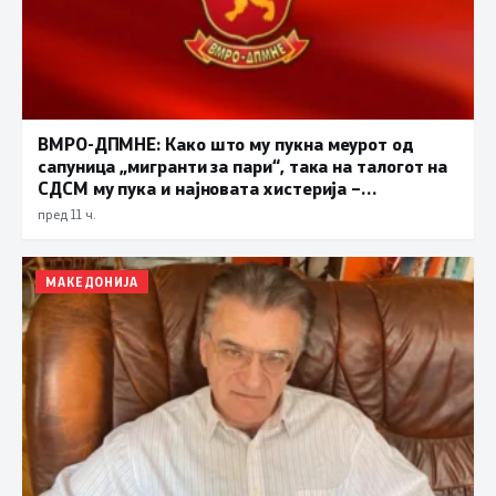
ВМРО-ДПМНЕ: Како што му пукна меурот од
сапуница „мигранти за пари“, така на талогот на
СДСМ му пука и најновата хистерија –
прифаќање на француски предлог
пред 11 ч.
МАКЕДОНИЈА