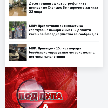
Десет години од катастрофалните
поплави во Скопско: Во невремето загинаа
22 лица
МВР: Превентивни активности за
спречување пожари и имотни деликти,
како и за безбедно учество во сообраќајот
МВР: Приведени 15 лица поради
безобѕирно управување моторно возило,
петмина малолетници