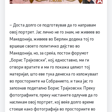
– Доста долго се подготвував да го направам
овој портрет. Јас лично не го знам, не живеев во
Македонија, живеев во Берлин додека тој го
вршеше своето политичко дејство во
Македонија, но, за среќа, постои форумот
„Борис Трајковски“, кој, едноставно, ми ги
отвори вратите и ми го покажа целиот тој
материјал, што еве тука денеска го изложуваат
во просториите на Собранието, и така јас го
запознав подетално Борис Трајковски. Преку
фотографиите, преку настаните одлучив да го
насликам овој портрет, кој веќе долго време
стоеше како фотографија во просториите во