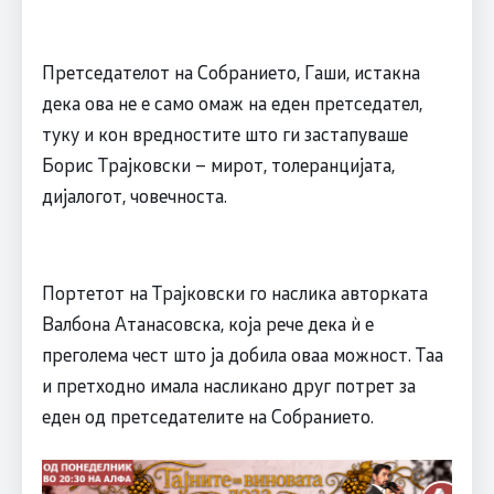
Претседателот на Собранието, Гаши, истакна
дека ова не е само омаж на еден претседател,
туку и кон вредностите што ги застапуваше
Борис Трајковски – мирот, толеранцијата,
дијалогот, човечноста.
Портетот на Трајковски го наслика авторката
Валбона Атанасовска, која рече дека ѝ е
преголема чест што ја добила оваа можност. Таа
и претходно имала насликано друг потрет за
еден од претседателите на Собранието.