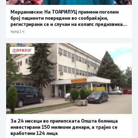
Мерџановски: На ТОАРИЛУЦ примени поголем
број пациенти повредени во сообраќајки,
регистрирани се и случаи на колапс предизвикан
од високите температури
пред 1 ч.
ПРИЛОГ
За 24 месеци во прилепската Општа болница
инвестирани 150 милиони денари, а трајно се
вработени 124 лица