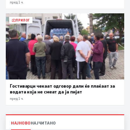
пред 1 ч.
ПРИЛОГ
Гостиварци чекаат одговор дали ќе плаќаат за
водата која не смеат да ја пијат
пред 1 ч.
НАЈНОВО
НАЈЧИТАНО