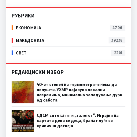
РУБРИКИ
ЕКОНОМИЈА
4796
МАКЕДОНИЈА
39238
СВЕТ
2201
РЕДАКЦИСКИ ИЗБОР
40-от степен на термометрите нема да
попушти, УХМР најавува локални
невремиња, минимално заладување дури
од сабота
СДСМ си го штити „талогот“: Играјќи на
картата дека се деца, бранат луѓе со
кривични досиеја