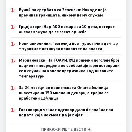
1
Вучиќ по средбата со Зеленски: Никаде не ја
Ч
преминав границата, никому не му служам
1
Грција гори: Над 400 пожари за 10 дена, ветерот
Ч
оневозможува да се гасат од небо
1
Нови авиолинии, Гевгелија нов туристички центар
Ч
– туризмот останува приоритет на власта
1
Мерџановски: На ТОАРИЛУЦ примени поголем број
Ч
пациенти повредени во сообраќајки, регистрирани
се и случаи на колапс предизвикан од високите
температури
1
За 24 месеци во прилепската Општа болница
Ч
инвестирани 150 милиони денари, а трајно се
вработени 124 лица
1
Гостиварци чекаат одговор дали ќе плаќаат за
Ч
водата која не смеат да ја пијат
ПРИКАЖИ УШТЕ ВЕСТИ →