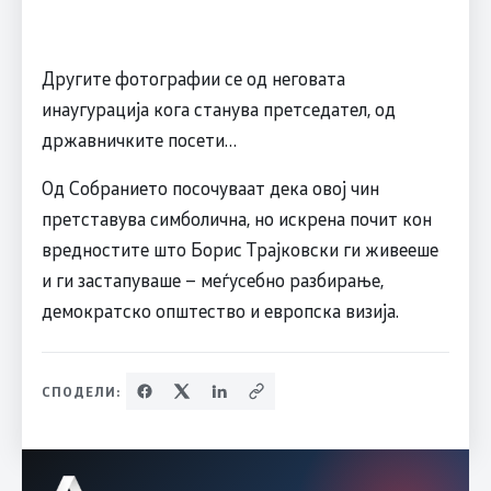
Другите фотографии се од неговата
инаугурација кога станува претседател, од
државничките посети…
Од Собранието посочуваат дека овој чин
претставува симболична, но искрена почит кон
вредностите што Борис Трајковски ги живееше
и ги застапуваше – меѓусебно разбирање,
демократско општество и европска визија.
СПОДЕЛИ: