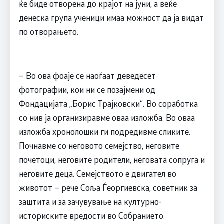
ќе биде отворена до крајот на јуни, а веќе
денеска група ученици имаа можност да ја видат
по отворањето.
– Во ова фоаје се наоѓаат деведесет
фотографии, кои ни се позајмени од
Фондацијата „Борис Трајковски“. Во соработка
со нив ја организиравме оваа изложба. Во оваа
изложба хронолошки ги подредивме сликите.
Почнавме со неговото семејство, неговите
почетоци, неговите родители, неговата сопруга и
неговите деца. Семејството е двигател во
животот – рече Соља Ѓеоргиевска, советник за
заштита и за зачувување на културно-
историските вредости во Собранието.