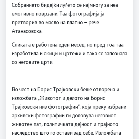
Собранието бидејќи луѓето се најмногу за неа
емотивно поврзани. Таа фотографија ја
претворив во масло на платно – рече
Атанасовска.
Сликата е работена еден месец, но пред тоа таа
изработила и скици и цртежи и така се запознала
со неговите црти.
Во чест на Борис Трајковски беше отворена и
изложбата „Животот и делото на Борис
Трајковски низ фотографии“, која преку избрани
архивски фотографии ги доловува неговиот
животен пат, политичката дејност и трајното
наследство што го остави зад себе. Изложбата