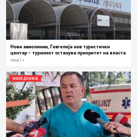
Нови авиолинии, Гевгелија нов туристички
центар – туризмот останува приоритет на власта
пред 1 ч.
МАКЕДОНИЈА