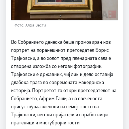
Фото: Алфа Вести
Во Собранието денеска беше промовиран нов
портрет на поранешниот претседател Борис
Трајковски, а во холот пред пленарната сала е
отворена изложба со негови фотографии.
Трајковски е државник, чиј лик и дело оставија
длабока трага во современата македонска
историја. Портретот го откри претседателот на
Собранието, Африм Гаши, а на свеченоста
присуствуваа членови на семејството на
Трајковски, негови пријатели и соработници,
пратеници и многубројни гости.