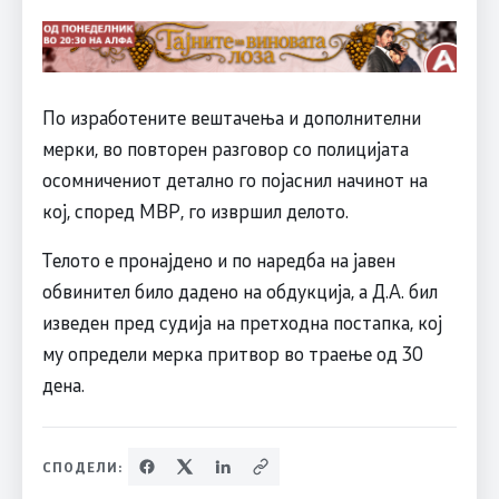
По изработените вештачења и дополнителни
мерки, во повторен разговор со полицијата
осомничениот детално го појаснил начинот на
кој, според МВР, го извршил делото.
Телото е пронајдено и по наредба на јавен
обвинител било дадено на обдукција, а Д.А. бил
изведен пред судија на претходна постапка, кој
му определи мерка притвор во траење од 30
дена.
СПОДЕЛИ: