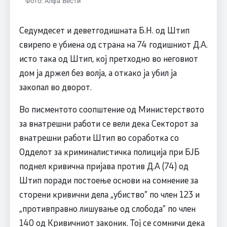
Фото: Алфа Вести
Седумдесет и деветгодишнатa Б.Н. од Штип
свирепо е убиена од страна на 74 годишниот Д.А.
исто така од Штип, кој претходно во неговиот
дом ја држел без волја, а откако ја убил ја
закопал во дворот.
Во писментото соопштение од Министерството
за внатрешни работи се вели дека Секторот за
внатрешни работи Штип во соработка со
Одделот за криминалистичка полиција при БЈБ
поднел кривична пријава против Д.А (74) од
Штип поради постоење основи на сомнение за
сторени кривични дела „убиство” по член 123 и
„противправно лишување од слобода” по член
140 од Кривичниот законик. Toj се сомничи дека