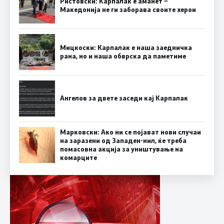
Ристовски: Карпалак е аманет –
Македонија не ги заборава своите херои
Мицкоски: Карпалак е наша заедничка
рана, но и наша обврска да паметиме
Ангелов за двете заседи кај Карпалак
Марковски: Ако ни се појават нови случаи
на заразени од Западен-нил, ќе треба
помасовна акција за уништување на
комарците