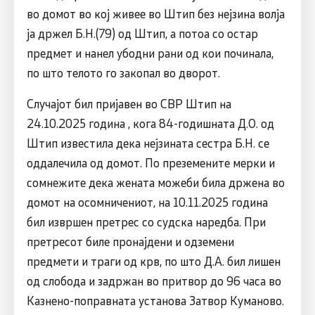
во домот во кој живее во Штип без нејзина волја
ја држел Б.Н.(79) од Штип, а потоа со остар
предмет и нанел убодни рани од кои починала,
по што телото го закопал во дворот.
Случајот бил пријавен во СВР Штип на
24.10.2025 година , кога 84-годишната Д.О. од
Штип известила дека нејзината сестра Б.Н. се
оддалечила од домот. По преземените мерки и
сомнежите дека жената можеби била држена во
домот на осомничениот, на 10.11.2025 година
бил извршен претрес со судска наредба. При
претресот биле пронајдени и одземени
предмети и траги од крв, по што Д.А. бил лишен
од слобода и задржан во притвор до 96 часа во
Казнено-поправната установа Затвор Куманово.