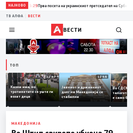
НАЈНОВО
15:29
Прва посета на украинскиот претседател на Србија: Вучиќ
|
ТВ АЛФА
ВЕСТИ
ВЕСТИ
ТОП
12:50
12:47
12:46
Казни има, но
Јавниот и државниот
Во СДСМ
дии и
тротинетите се уште ги
долг на Македонија се
талогот
возат деца
стабилни
е само 
ието
копија 
Заев
МАКЕДОНИЈА
Во Штип свирепо убиена 79