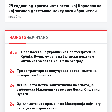
25 години од трагичниот настан кај Карпалак во
кој загинаа десетмина македонски бранители
пред 2 ч.
НАЈНОВО
НАЈЧИТАНО
9
Прва посета на украинскиот претседател на
МИН
Србија: Вучиќ му рече на Зеленски дека не е
оптимист за патот кон ЕУ на Белград
2
Три ер трактори се вклучуваат во гаснењето на
Ч
пожарот во Сопиште
2
Летна Света Петка, заштитничка на селото, ја
Ч
одбележаа Македонците во село Леска, Општина
Пустец
2
Од климатските промени во Македонија најмногу
Ч
страда земјоделството