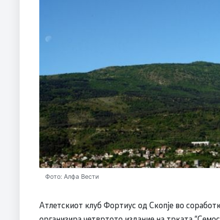
Фото: Алфа Вести
Атлетскиот клуб Фортиус од Скопје во соработк
организира четвртото издание на трката “Семос 