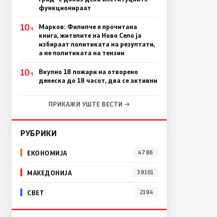
функционираат
10
Марков: Филипче е прочитана
Ч
книга, жителите на Ново Село ја
избираат политиката на резултати,
а не политиката на тензии
10
Вкупно 18 пожари на отворено
Ч
денеска до 18 часот, два се активни
ПРИКАЖИ УШТЕ ВЕСТИ →
РУБРИКИ
ЕКОНОМИЈА
4786
МАКЕДОНИЈА
39101
СВЕТ
2194