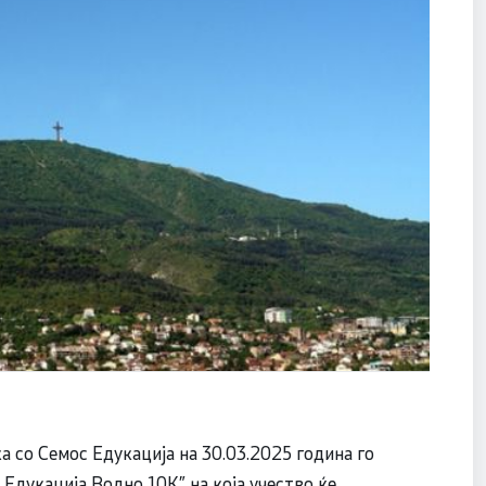
а со Семос Едукација на 30.03.2025 година го
Едукација Водно 10К” на која учество ќе