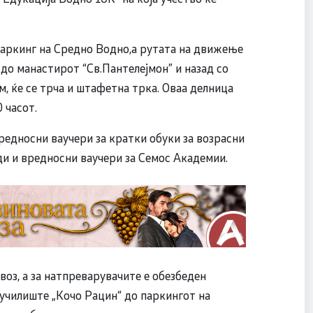
 паркинг на Средно Водно,а рутата на движење
 до манастирот “Св.Пантелејмон” и назад со
м, ќе се трча и штафетна трка. Оваа делница
 часот.
редносни ваучери за кратки обуки за возрасни
ди и вредносни ваучери за Семос Академии.
воз, а за натпреварувачите е обезбеден
 училиште „Кочо Рацин“ до паркингот на