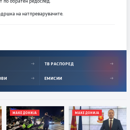
т по обратен редослед.
одршка на натпреварувачите.
→
ТВ РАСПОРЕД
→
ОВИ
→
ЕМИСИИ
→
МАКЕДОНИЈА
МАКЕДОНИЈА