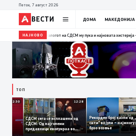
Петок, 7 август 2026
ВЕСТИ
ДОМА
МАКЕДОНИЈА
НАЈНОВО
19:39
ВМРО-ДПМНЕ: Како што му пукна меурот од с
ТОП
12:30
12:28
Рекорден број казни 
СДСМ сега се исплашени од
сити“ во јули – најмн
СДСМ: Од најголеми
тоците на
брзо возење
предавници еволуираа во
мантираат
најголеми патриоти