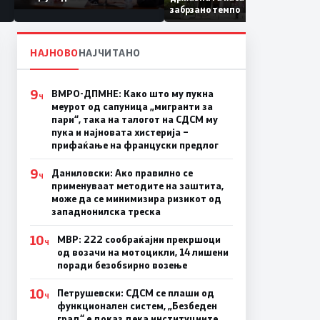
Коридор 8, Македонија
забрзано темпо
станува раскрсница на
Балканот
НАЈНОВО
НАЈЧИТАНО
9
ВМРО-ДПМНЕ: Како што му пукна
Ч
меурот од сапуница „мигранти за
пари“, така на талогот на СДСМ му
пука и најновата хистерија –
прифаќање на француски предлог
9
Даниловски: Ако правилно се
Ч
применуваат методите на заштита,
може да се минимизира ризикот од
западнонилска треска
10
МВР: 222 сообраќајни прекршоци
Ч
од возачи на мотоцикли, 14 лишени
поради безобѕирно возење
10
Петрушевски: СДСМ се плаши од
Ч
функционален систем, „Безбеден
град“ е доказ дека институциите