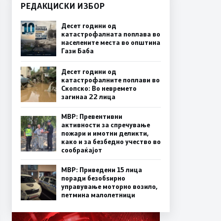
РЕДАКЦИСКИ ИЗБОР
Десет години од
катастрофалната поплава во
населените места во општина
Гази Баба
Десет години од
катастрофалните поплави во
Скопско: Во невремето
загинаа 22 лица
МВР: Превентивни
активности за спречување
пожари и имотни деликти,
како и за безбедно учество во
сообраќајот
МВР: Приведени 15 лица
поради безобѕирно
управување моторно возило,
петмина малолетници