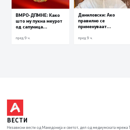
Даниловски: Ако
ВМРО-ДПМНЕ: Како
правилно се
што му пукна меурот
применуваат
од сапуница
методите на заштита,
„мигранти за пари“,
може да се
така на талогот на
пред 9 ч.
пред 9 ч.
минимизира ризикот
СДСМ му пука и
од западнонилска
најновата хистерија –
треска
прифаќање на
француски предлог
ВЕСТИ
Независни вести од Македонија и светот, дел од медиумската мрежа