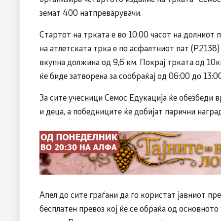
земат 400 натпреварувачи.
Стартот на трката е во 10:00 часот на долниот
на атлетската трка е по асфалтниот пат (Р2138)
вкупна должина од 9,6 км. Покрај трката од 10к
ќе биде затворена за сообраќај од 06:00 до 13:00
За сите учесници Семос Едукација ќе обезбеди в
и деца, а победниците ќе добијат парични награ
Апел до сите граѓани да го користат јавниот пре
бесплатен превоз кој ќе се обраќа од основното