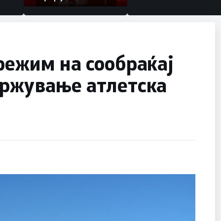
режим на сообраќај
држување атлетска