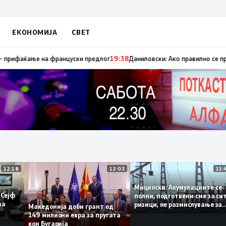
ЕКОНОМИЈА
СВЕТ
апуница „мигранти за пари“, така на талогот на СДСМ му пука и најнов
12:18
12:03
Мицкоски: Акумулациите 
од „Сејф
полни, подготвени сме за
огу за
ризици, не размислување 
Македонија доби грант од
поскапување на струјата
149 милиони евра за пругата
кон Бугарија