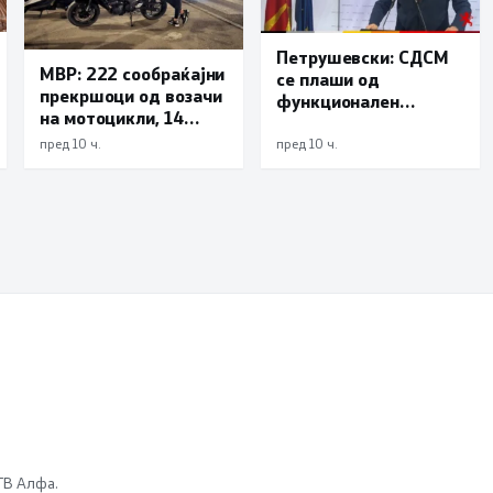
Петрушевски: СДСМ
МВР: 222 сообраќајни
се плаши од
прекршоци од возачи
функционален
на мотоцикли, 14
систем, „Безбеден
лишени поради
град“ е доказ дека
пред 10 ч.
пред 10 ч.
безобѕирно возење
институциите
функционираат
 ТВ Алфа.