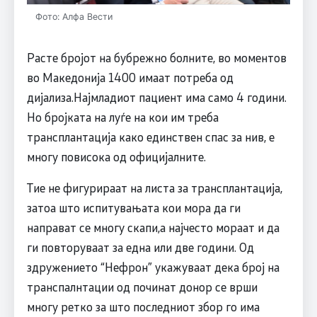
Фото: Алфа Вести
Расте бројот на бубрежно болните, во моментов
во Македонија 1400 имаат потреба од
дијализа.Најмладиот пациент има само 4 години.
Но бројката на луѓе на кои им треба
трансплантација како единствен спас за нив, е
многу повисока од официјалните.
Тие не фигурираат на листа за трансплантација,
затоа што испитувањата кои мора да ги
направат се многу скапи,а најчесто мораат и да
ги повторуваат за една или две години. Од
здружението “Нефрон” укажуваат дека број на
транспалнтации од починат донор се врши
многу ретко за што последниот збор го има