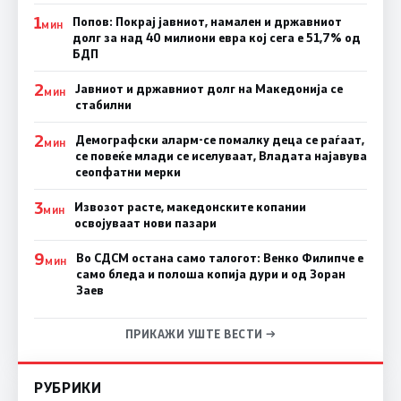
1
Попов: Покрај јавниот, намален и државниот
МИН
долг за над 40 милиони евра кој сега е 51,7% од
БДП
2
Јавниот и државниот долг на Македонија се
МИН
стабилни
2
Демографски аларм-се помалку деца се раѓаат,
МИН
се повеќе млади се иселуваат, Владата најавува
сеопфатни мерки
3
Извозот расте, македонските копании
МИН
освојуваат нови пазари
9
Во СДСМ остана само талогот: Венко Филипче е
МИН
само бледа и полоша копија дури и од Зоран
Заев
ПРИКАЖИ УШТЕ ВЕСТИ →
РУБРИКИ