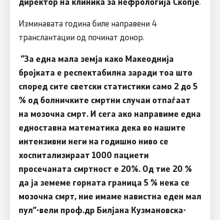
директор на клиника за нефрологија Скопје
.
Изминавата година биле направени 4
транслантации од починат донор.
“За една мала земја како Макеоднија
бројката е респектабилна заради тоа што
според сите светски статистики само 2 до 5
% од болничките смртни случаи отпаѓаат
на мозочна смрт. И сега ако направиме една
едноставна математика дека во нашите
интензивни неги на годишно ниво се
хоспитализираат 1000 пациети
просечаната смртност е 20%. Од тие 20 %
да ја земеме горната граница 5 % нека се
мозочна смрт, ние имаме навистна еден мал
пул”-вели проф.др Билјана Кузмановска-