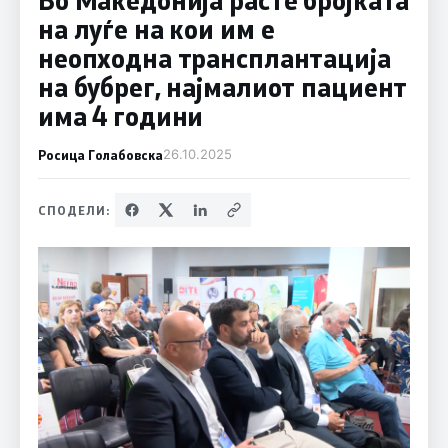
на луѓе на кои им е
неопходна трансплантација
на бубрег, најмалиот пациент
има 4 години
Росица Голабовска
26.10.2025
СПОДЕЛИ: