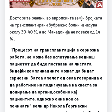
Докторите реални, во европските земји бројката
на трансплантирани бубрежно болни изнесува
околу 30-40 %, а во Македонија не повеќе од 14
% .
“Процесот на трансплантација е сериозна
работа ,не може без испитување веднаш
пациетот да биде поставен на листата,
бидејќи компликациите можат да бидат
сериозни. Затоа апелот од оваа говорница е
да работиме на подигнување на свеста за
донирање на органи,особено кај
пациентите, односно оние кои се
починати”-вели др Никола Ѓоргиески-