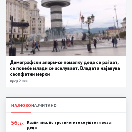
Демографски аларм-се помалку деца се раѓаат,
се повеќе млади се иселуваат, Владата најавува
сеопфатни мерки
пред 2 мин.
НАЈНОВО
НАЈЧИТАНО
56
Казни има, но тротинетите се уште ги возат
СЕК
деца