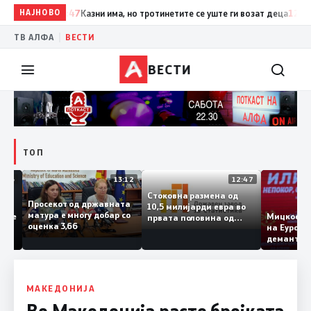
НАЈНОВО
12:47
Казни има, но тротинетите се уште ги возат деца
12:47
Попо
|
ТВ АЛФА
ВЕСТИ
ВЕСТИ
ТОП
13:45
13:12
12:47
Стоковна размена од
Просекот од државната
10,5 милијарди евра во
матура е многу добар со
ларм се
Мицкос
првата половина од
оценка 3,66
ември
на Еур
годината – Македонија
у 3.000
деман
го зголемува извозот
у
опозиц
МАКЕДОНИЈА
Во Македонија расте бројката