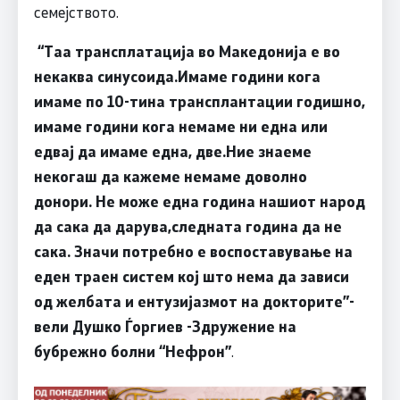
семејството.
“Таа трансплатација во Македонија е во
некаква синусоида.Имаме години кога
имаме по 10-тина трансплантации годишно,
имаме години кога немаме ни една или
едвај да имаме една, две.Ние знаеме
некогаш да кажеме немаме доволно
донори. Не може една година нашиот народ
да сака да дарува,следната година да не
сака. Значи потребно е воспоставување на
еден траен систем кој што нема да зависи
од желбата и ентузијазмот на докторите”-
вели Душко Ѓоргиев -Здружение на
бубрежно болни “Нефрон”
.