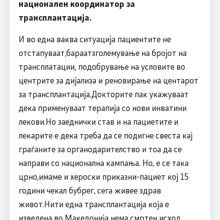
национален координатор за
трансплантација.
И во една ваква ситуација пациентите не
отстапуваат,бараатзголемување на бројот на
трансплатации, подобрување на условите во
центрите за дијализа и реновирање на центарот
за трансплантација.Докторите пак укажуваат
дека применуваат терапија со нови инватини
лекови.Но заеднички став и на пациетите и
лекарите е дека треба да се подигне свеста кај
граѓаните за органодарителство и тоа да се
направи со национална кампања. Но, е се така
црно,имаме и хероски приказни-пациет кој 15
години чекал бубрег, сега живее здрав
живот.Нити една трансплантација која е
изведена во Македонија нема смртен исход.