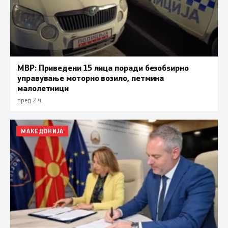
МВР: Приведени 15 лица поради безобѕирно
управување моторно возило, петмина
малолетници
пред 2 ч.
МАКЕДОНИЈА