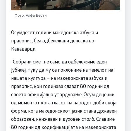
Фото: Алфа Вести
Осумдесет години македонска азбука и
правопис, беа одбележани денеска во
Кавадарци.
-Собрани сме, не само да одбележиме еден
јубилеј, туку да му се поклониме на темелот на
нашата култура – на македонската азбука и
правопис, кои годинава слават 80 години од
своето официјално утврдување. Осум децении
од моментот кога гласот на народот доби своја
форма, кога македонскиот јазик стана државен,
образовен, книжевен и духовен столб. Славиме
80 години од кодификацијата на македонската