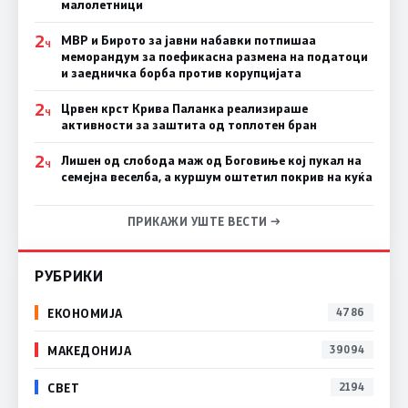
малолетници
2
МВР и Бирото за јавни набавки потпишаа
Ч
меморандум за поефикасна размена на податоци
и заедничка борба против корупцијата
2
Црвен крст Крива Паланка реализираше
Ч
активности за заштита од топлотен бран
2
Лишен од слобода маж од Боговиње кој пукал на
Ч
семејна веселба, а куршум оштетил покрив на куќа
ПРИКАЖИ УШТЕ ВЕСТИ →
РУБРИКИ
ЕКОНОМИЈА
4786
МАКЕДОНИЈА
39094
СВЕТ
2194