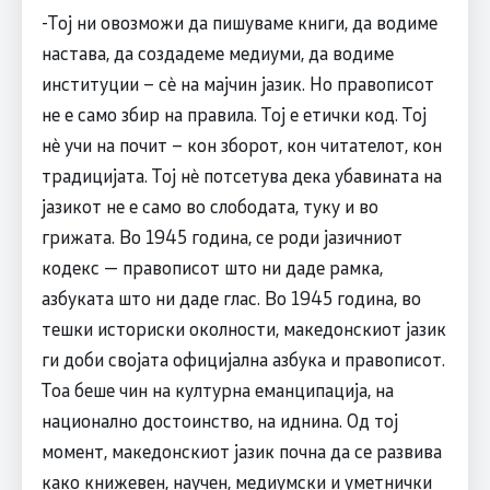
-Тој ни овозможи да пишуваме книги, да водиме
настава, да создадеме медиуми, да водиме
институции – сè на мајчин јазик. Но правописот
не е само збир на правила. Тој е етички код. Тој
нè учи на почит – кон зборот, кон читателот, кон
традицијата. Тој нè потсетува дека убавината на
јазикот не е само во слободата, туку и во
грижата. Во 1945 година, се роди јазичниот
кодекс — правописот што ни даде рамка,
азбуката што ни даде глас. Во 1945 година, во
тешки историски околности, македонскиот јазик
ги доби својата официјална азбука и правописот.
Тоа беше чин на културна еманципација, на
национално достоинство, на иднина. Од тој
момент, македонскиот јазик почна да се развива
како книжевен, научен, медиумски и уметнички