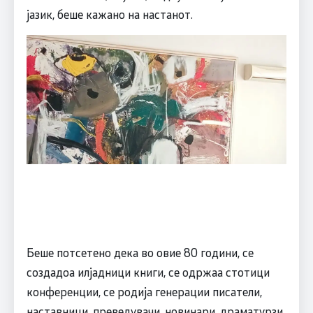
јазик, беше кажано на настанот.
Беше потсетено дека во овие 80 години, се
создадоа илјадници книги, се одржаа стотици
конференции, се родија генерации писатели,
наставници, преведувачи, новинари, драматурзи.