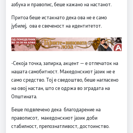
азбука и правопис, беше кажано на настанот.
Притоа беше истакнато дека ова не е само
јубилеј, ова е свеченост на идентитетот.
-Секоја точка, запирка, акцент — е отпечаток на
нашата самобитност. Македонскиот јазик не е
само средство. Тој е сведоштво, беше нагласено
на овој настан, што се одржа во зградата на
Општината.
Беше подвлечено дека благодарение на
правописот, македонскиот јазик доби
стабилност, препознатливост, достоинство.