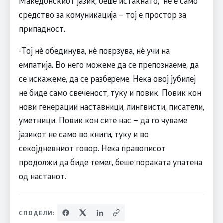
Македонскиот јазик, беше истакнато, не е само
средство за комуникација – тој е простор за
припадност.
-Тој нè обединува, нè поврзува, нè учи на
емпатија. Во него можеме да се препознаеме, да
се искажеме, да се разбереме. Нека овој јубилеј
не биде само свеченост, туку и повик. Повик кон
нови генерации наставници, лингвисти, писатели,
уметници. Повик кон сите нас – да го чуваме
јазикот не само во книги, туку и во
секојдневниот говор. Нека правописот
продолжи да биде темел, беше пораката упатена
од настанот.
СПОДЕЛИ: