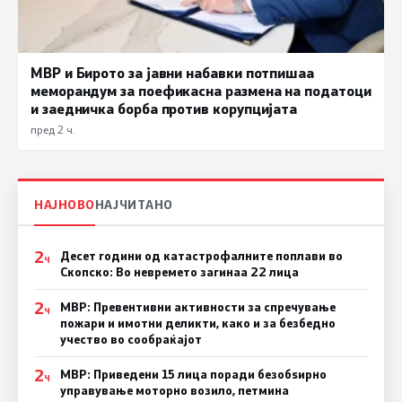
МВР и Бирото за јавни набавки потпишаа
меморандум за поефикасна размена на податоци
и заедничка борба против корупцијата
пред 2 ч.
НАЈНОВО
НАЈЧИТАНО
2
Десет години од катастрофалните поплави во
Ч
Скопско: Во невремето загинаа 22 лица
2
МВР: Превентивни активности за спречување
Ч
пожари и имотни деликти, како и за безбедно
учество во сообраќајот
2
МВР: Приведени 15 лица поради безобѕирно
Ч
управување моторно возило, петмина