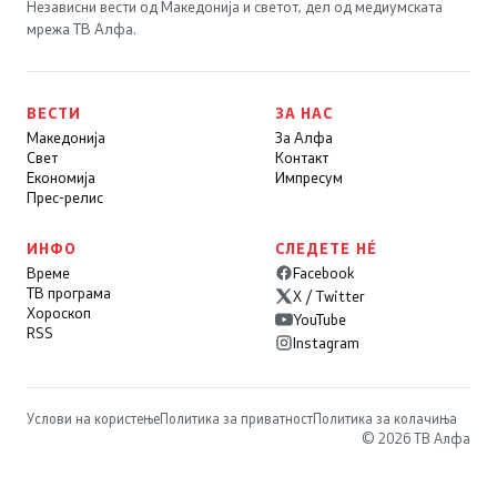
Независни вести од Македонија и светот, дел од медиумската
мрежа ТВ Алфа.
ВЕСТИ
ЗА НАС
Македонија
За Алфа
Свет
Контакт
Економија
Импресум
Прес-релис
ИНФО
СЛЕДЕТЕ НÉ
Време
Facebook
ТВ програма
X / Twitter
Хороскоп
YouTube
RSS
Instagram
Услови на користење
Политика за приватност
Политика за колачиња
© 2026 ТВ Алфа