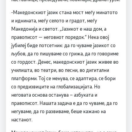
-Македонскиот јазик стана мост меѓу минатото
и иднината, меѓу селото и градот, меѓу
Македонија и светот. „Јазикот е наш дом, а
правописот — неговиот поредок.“ Нека овој
јубилеј биде потсетник: да го чуваме јазикот со
љубов, да го пишуваме со грижа, да го говориме
со гордост. Денес, македонскиот јазик живее во
училишта, во театри, во песни, во дигитални
платформи. Тој се менува, се адаптира, се бори
со предизвиците на глобализацијата. Но
неговата основа останува – азбуката и
правописот. Нашата задача е да го чуваме, да го
негуваме, да го развиваме, беше кажано на
настанот.