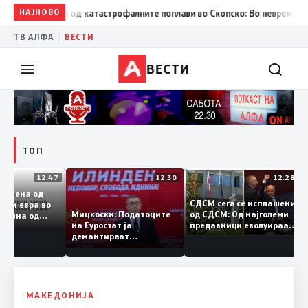
т години од катастрофалните поплави во Скопско: Во невремето загина
НАЈНОВО
|
ТВ АЛФА
ВЕСТИ
ВЕСТИ
ТОП
12:47
12:30
12:
на размена од
СДСМ сега се исплаше
илијарди евра во
од СДСМ: Од најголеми
Мицкоски: Податоците
 половина од
предавници еволуираа
на Еуростат ја
та – Македонија
во најголеми патриоти
демантираат
лемува извозот
опозицијата
МАКЕДОНИЈА