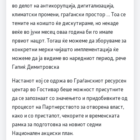
во делот на антикорупција, дигитализација,
климатски промени, граѓански простор … Тоа се
темите на коишто ќе дискутираме, но некаде
веќе во јуни месец оваа година би го имале
првиот нацрт. Тогаш ќе можеме да зборуваме за
конкретни мерки чијашто имплементација ќе
можеме да ја видиме во наредниот период, рече
Гапиќ Димитровска
Настанот кој се одржа во Граѓанскиот ресурсен
центар во Гостивар беше можност присутните
да се запознаат со значењето и придобивките од
процесот на Партнерството за отворена власт,
како и со пристапот, чекорите и временската
рамка за подготовка на новиот седми
Национален акциски план.