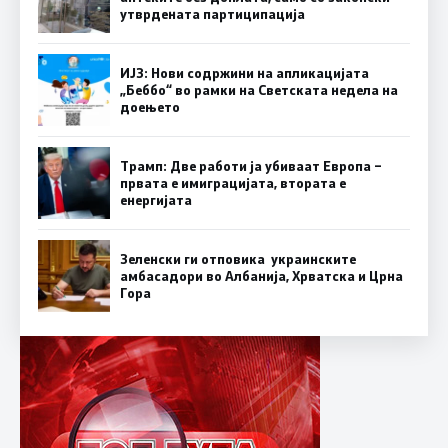
утврдената партиципација
ИЈЗ: Нови содржини на апликацијата
„Беббо“ во рамки на Светската недела на
доењето
Трамп: Две работи ја убиваат Европа –
првата е имиграцијата, втората е
енергијата
Зеленски ги отповика украинските
амбасадори во Албанија, Хрватска и Црна
Гора