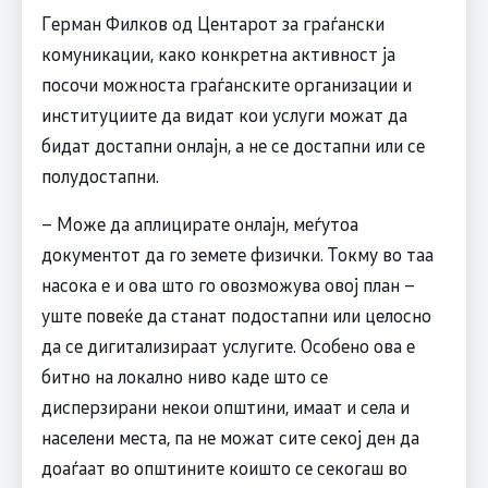
Герман Филков од Центарот за граѓански
комуникации, како конкретна активност ја
посочи можноста граѓанските организации и
институциите да видат кои услуги можат да
бидат достапни онлајн, а не се достапни или се
полудостапни.
– Може да аплицирате онлајн, меѓутоа
документот да го земете физички. Токму во таа
насока е и ова што го овозможува овој план –
уште повеќе да станат подостапни или целосно
да се дигитализираат услугите. Особено ова е
битно на локално ниво каде што се
дисперзирани некои општини, имаат и села и
населени места, па не можат сите секој ден да
доаѓаат во општините коишто се секогаш во