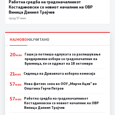
Работна средба на градоначалникот
Костадиновски со новиот началник на ОВР
Виница Даниел Трајчев
пред 57 мин.
НАЈНОВО
НАЈЧИТАНО
20
Гаши ја потпиша одлуката за распишување
МИН
предвремени избори за градоначалник на
Брвеница, ќе се одржат на 18 октомври
21
Седница на Државната изборна комисија
МИН
57
Нова фитнес зона во ООУ „Мирче Ацев“ во
МИН
Општина Ѓорче Петров
57
Работна средба на градоначалникот
МИН
Костадиновски со новиот началник на ОВР
Виница Даниел Трајчев