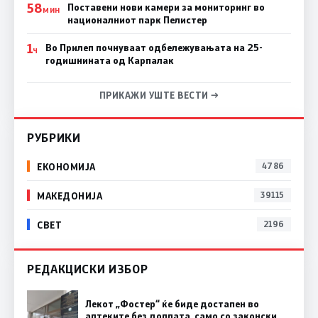
58
Поставени нови камери за мониторинг во
МИН
националниот парк Пелистер
1
Во Прилеп почнуваат одбележувањата на 25-
Ч
годишнината од Карпалак
ПРИКАЖИ УШТЕ ВЕСТИ →
РУБРИКИ
ЕКОНОМИЈА
4786
МАКЕДОНИЈА
39115
СВЕТ
2196
РЕДАКЦИСКИ ИЗБОР
Лекот „Фостер“ ќе биде достапен во
аптеките без доплата, само со законски