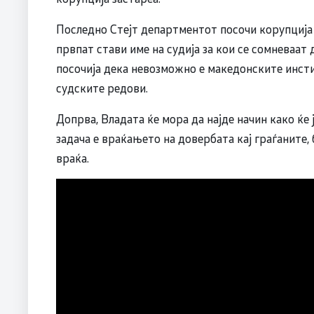
Последно Стејт департментот посочи корупција 
првпат стави име на судија за кои се сомневаат 
посочија дека невозможно е македонските инсти
судските редови.
Допрва, Владата ќе мора да најде начин како ќе 
задача е враќањето на довербата кај граѓаните,
враќа.