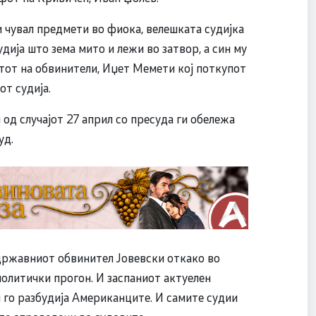
и чувал предмети во фиока, велешката судијка
дија што зема мито и лежи во затвор, а син му
етот на обвинители, Иџет Мемети кој поткупот
от судија.
од случајот 27 април со пресуда ги обележа
уд.
 државниот обвинител Јовевски откако во
политички прогон. И заспаниот актуелен
н го разбудија Американците. И самите судии