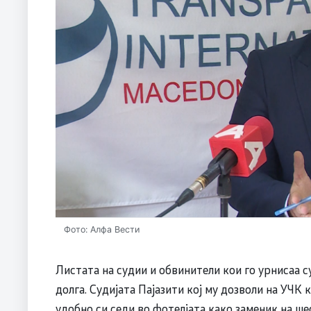
Фото: Алфа Вести
Листата на судии и обвинители кои го урнисаа су
долга. Судијата Пајазити кој му дозволи на УЧ
удобно си седи во фотелјата како заменик на ш