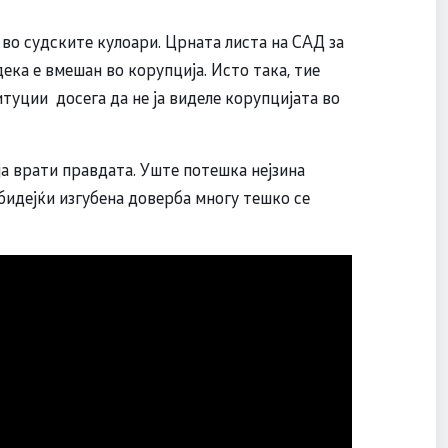
во судските кулоари. Црната листа на САД за
дека е вмешан во корупција. Исто така, тие
туции досега да не ја виделе корупцијата во
ја врати правдата. Уште потешка нејзина
 бидејќи изгубена доверба многу тешко се