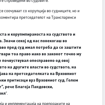
те спроведени во судовите.
се соочуваат со корупција во судниците, но и
 коментира претседателот на Транспаренси
ста и корупмпираноста на судството и
. Значи секој од нас понекогаш во
аво пред суд имал потреба да се заштити
твари тоа право иако во законот точно му
е почвуствувал опесправено од овој
ето на другите власти во судството, на
зјава на претседателката на Врховниот
ички притисоци врз Врховниот суд. Голем
т“, рече Благоја Пандовски,
шнл
“.
ија и имплементација на препораките на