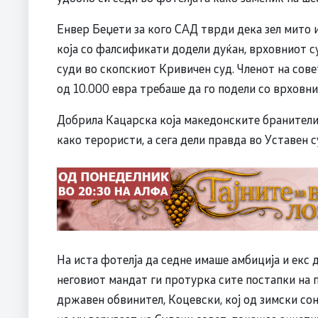
Енвер Беџети за кого САД тврди дека зел мито 
која со фалсификати додели дуќан, врховниот су
суди во скопскиот Кривичен суд. Членот на сов
од 10.000 евра требаше да го подели со врховни
Добрила Кацарска која македонските бранители 
како терористи, а сега дели правда во Уставен с
На иста фотелја да седне имаше амбиција и екс
неговиот мандат ги протурка сите постапки на 
државен обвинител, Коцевски, кој од зимски со