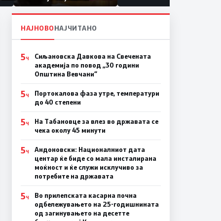
првачиња помалку
а
ина
НАЈНОВО
НАЈЧИТАНО
5
Сиљановска Давкова на Свечената
Ч
академија по повод „30 години
Општина Вевчани“
5
Портокалова фаза утре, температури
Ч
до 40 степени
5
На Табановце за влез во државата се
Ч
чека околу 45 минути
5
Андоновски: Националниот дата
Ч
центар ќе биде со мала инсталирана
моќност и ќе служи исклучиво за
потребите на државата
5
Во прилепската касарна почна
Ч
одбележувањето на 25-годишнината
од загинувањето на десетте