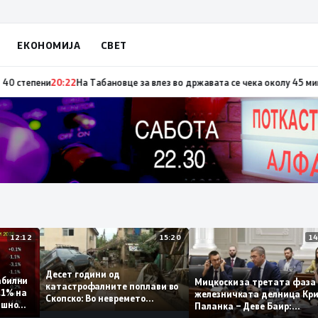
ЕКОНОМИЈА
СВЕТ
о повод „30 години Општина Вевчани“
20:23
Портокалова фаза утре, темп
12:12
15:20
Десет години од
т стабилни
Мицкоски за третата ф
катастрофалните поплави во
мо 0,1% на
железничката делница
Скопско: Во невремето
 годишно
Паланка – Деве Баир:
загинаа 22 лица
Проектот нема да завр