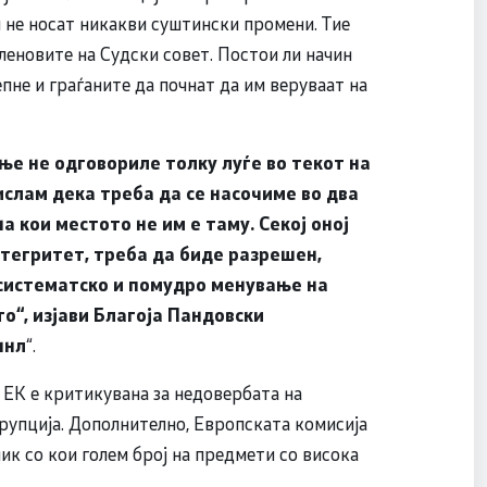
и не носат никакви суштински промени. Тие
леновите на Судски совет. Постои ли начин
не и граѓаните да почнат да им веруваат на
е не одговориле толку луѓе во текот на
ислам дека треба да се насочиме во два
а кои местото не им е таму. Секој оној
нтегритет, треба да биде разрешен,
осистематско и помудро менување на
о“, изјави Благоја Пандовски
шнл
“.
 ЕК е критикувана за недовербата на
орупција. Дополнително, Европската комисија
ик со кои голем број на предмети со висока