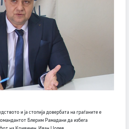
дството и ја стопија довербата на граѓаните е
К командантот Блерим Рамадани да избега
ефот на Кривичен, Иван Џолев.