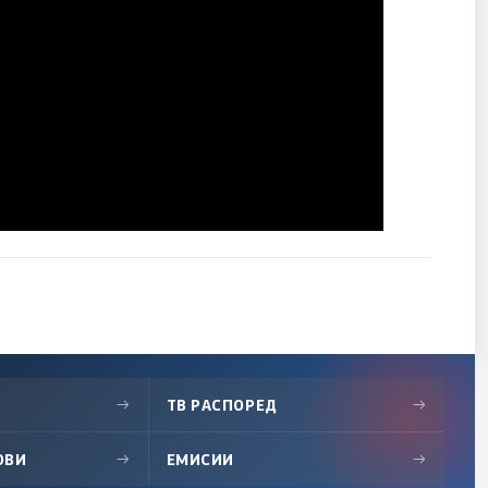
→
ТВ РАСПОРЕД
→
ОВИ
→
ЕМИСИИ
→