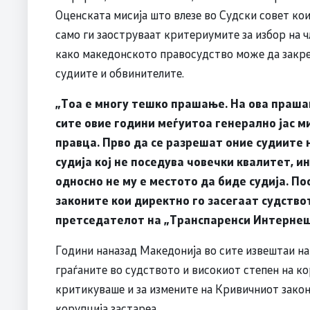
Оценската мисија што влезе во Судски совет ко
само ги заоструваат критериумите за избор на ч
како македонското правосудство може да закреп
судиите и обвинителите.
„Тоа е многу тешко прашање. На ова прашањ
сите овие години меѓуитоа генерално јас м
правца. Прво да се разрешат оние судиите н
судија кој не поседува човечки квалитет, и
односно не му е местото да биде судија. П
законите кои директно го засегаат судствот
претседателот на „Транспаренси Интерне
Години наназад Македонија во сите извештаи на
граѓаните во судството и високиот степен на к
критикуваше и за измените на Кривичниот закон
корупција застареа.