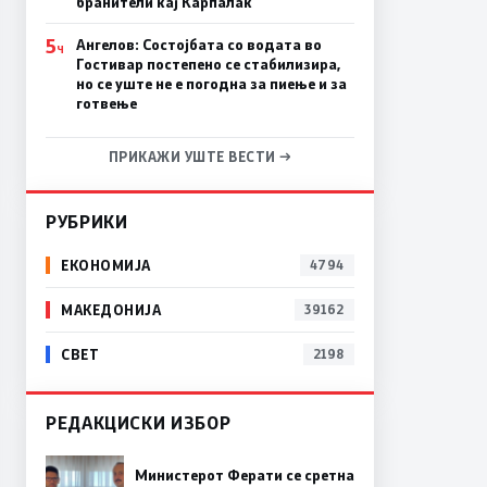
бранители кај Карпалак
5
Ангелов: Состојбата со водата во
Ч
Гостивар постепено се стабилизира,
но се уште не е погодна за пиење и за
готвење
ПРИКАЖИ УШТЕ ВЕСТИ →
РУБРИКИ
ЕКОНОМИЈА
4794
МАКЕДОНИЈА
39162
СВЕТ
2198
РЕДАКЦИСКИ ИЗБОР
Министерот Ферати се сретна