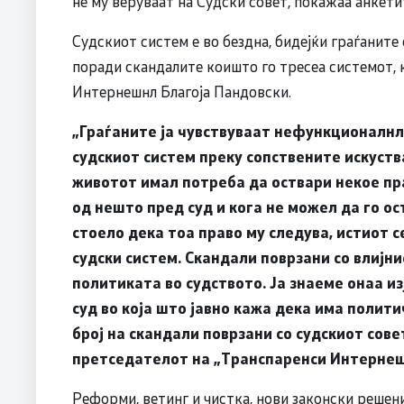
не му веруваат на Судски совет, покажаа анкети
Судскиот систем е во бездна, бидејќи граѓаните 
поради скандалите коишто го тресеа системот,
Интернешнл Благоја Пандовски.
„Граѓаните ја чувствуваат нефункционалнл
судскиот систем преку сопствените искуства
животот имал потреба да оствари некое пр
од нешто пред суд и кога не можел да го ос
стоело дека тоа право му следува, истиот с
судски систем. Скандали поврзани со влијни
политиката во судството. Ја знаеме онаа и
суд во која што јавно кажа дека има полит
број на скандали поврзани со судскиот сове
претседателот на „Транспаренси Интерне
Реформи, ветинг и чистка, нови законски решен