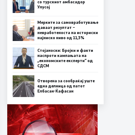
со турскиот амбасадор
Улусој
Мерките за самовработување
даваат резултат –
невработеноста на историски
најниско ниво од 11,3%
Стојаноски: Бројки и факти
наспроти кампањата на
„економските експерти“ од
СДСM
Отворена за сообраќај уште
една делница од патот
Елбасан-Ќафасан