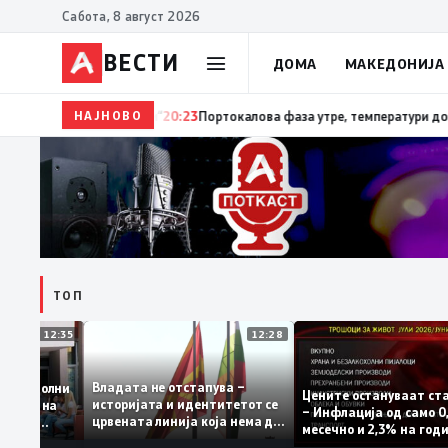
Сабота, 8 август 2026
ВЕСТИ
ДОМА
МАКЕДОНИЈА
НАЈНОВО
20:24
Сиљановска Давкова на Свечената академија п
ТОП
12:35
12:28
Владата не отстапува –
е се задоволни
Цените остануваа
историјата и идентитетот се
 учениците на
– Инфлација од са
црвената линија која нема да
државната
месечно и 2,3% на
се погази
ниво