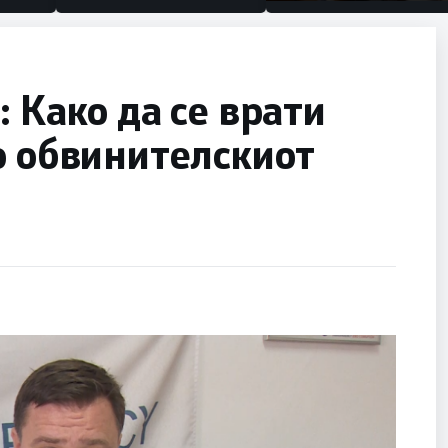
половина тунел во слеп
улица, сега имаме цел
 Како да се врати
о обвинителскиот