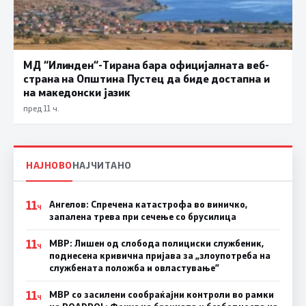
МД “Илинден“-Тирана бара официјалната веб-
страна на Општина Пустец да биде достапна и
на македонски јазик
пред 11 ч.
НАЈНОВО
НАЈЧИТАНО
11
Ангелов: Спречена катастрофа во виничко,
Ч
запалена трева при сечење со брусилица
11
МВР: Лишен од слобода полициски службеник,
Ч
поднесена кривична пријава за „злоупотреба на
службената положба и овластување”
11
МВР со засилени сообраќајни контроли во рамки
Ч