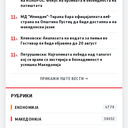
на ROADPOL: Фокус на брзината и безбедноста на
патиштата
11
МД “Илинден“-Тирана бара официјалната веб-
Ч
страна на Општина Пустец да биде достапна и на
македонски јазик
11
Клековски: Анализата на водата за пиење во
Ч
Гостивар ќе биде објавена до 20 август
11
Петрушевски: Најголемата победа над талогот
Ч
кој се храни со хистерија и безнадежност е
успешна Македонија
ПРИКАЖИ УШТЕ ВЕСТИ →
РУБРИКИ
ЕКОНОМИЈА
4779
МАКЕДОНИЈА
39032