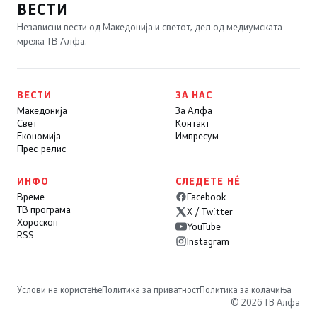
ВЕСТИ
Независни вести од Македонија и светот, дел од медиумската
мрежа ТВ Алфа.
ВЕСТИ
ЗА НАС
Македонија
За Алфа
Свет
Контакт
Економија
Импресум
Прес-релис
ИНФО
СЛЕДЕТЕ НÉ
Време
Facebook
ТВ програма
X / Twitter
Хороскоп
YouTube
RSS
Instagram
Услови на користење
Политика за приватност
Политика за колачиња
© 2026 ТВ Алфа