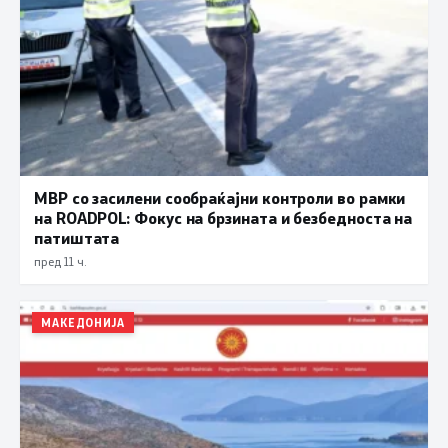
МВР со засилени сообраќајни контроли во рамки
на ROADPOL: Фокус на брзината и безбедноста на
патиштата
пред 11 ч.
МАКЕДОНИЈА