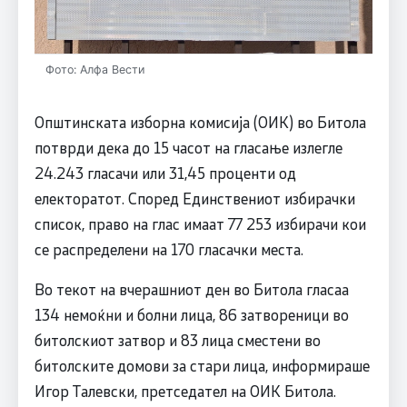
Фото: Алфа Вести
Општинската изборна комисија (ОИК) во Битола
потврди дека до 15 часот на гласање излегле
24.243 гласачи или 31,45 проценти од
електоратот. Според Единствениот избирачки
список, право на глас имаат 77 253 избирачи кои
се распределени на 170 гласачки места.
Во текот на вчерашниот ден во Битола гласаа
134 немоќни и болни лица, 86 затвореници во
битолскиот затвор и 83 лица сместени во
битолските домови за стари лица, информираше
Игор Талевски, претседател на ОИК Битола.