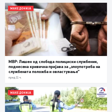
МАКЕДОНИЈА
МВР: Лишен од слобода полициски службеник,
поднесена кривична пријава за „злоупотреба на
службената положба и овластување”
пред 11 ч.
МАКЕДОНИЈА