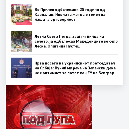
Во Прилеп одбележани 25 години од
Карпалак: Нивната жртва е темел на
нашата одговорност
Летна Света Петка, заштитничка на
селото, ја одбележаа Македонците во село
Леска, Општина Пустец
Прва посета на украинскиот претседател
на Србија: Вучиќ му рече на Зеленски дека
не е оптимист за патот кон ЕУ на Белград