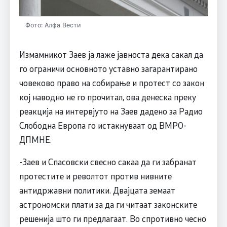
Фото: Алфа Вести
Измамникот Заев ја лаже јавноста дека сакал да
го ограничи основното уставно загарантирано
човеково право на собирање и протест со закон
кој наводно не го прочитал, ова денеска преку
реакција на интервјуто на Заев дадено за Радио
Слободна Европа го истакнуваат од ВМРО-
ДПМНЕ.
-Заев и Спасовски свесно сакаа да ги забранат
протестите и револтот против нивните
антидржавни политики. Двајцата земаат
астрономски плати за да ги читаат законските
решенија што ги предлагаат. Во спротивно чесно