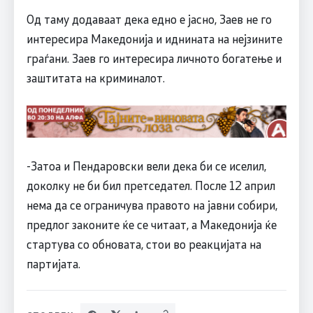
Од таму додаваат дека едно е јасно, Заев не го
интересира Македонија и иднината на нејзините
граѓани. Заев го интересира личното богатење и
заштитата на криминалот.
-Затоа и Пендаровски вели дека би се иселил,
доколку не би бил претседател. После 12 април
нема да се ограничува правото на јавни собири,
предлог законите ќе се читаат, а Македонија ќе
стартува со обновата, стои во реакцијата на
партијата.