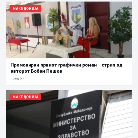
МАКЕДОНИЈА
Промовиран првиот графички роман – стрип од
авторот Бобан Пешов
пред 3 ч.
МАКЕДОНИЈА