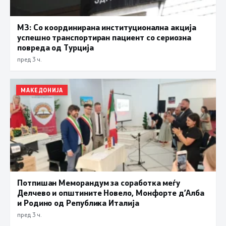
МЗ: Со координирана институционална акција
успешно транспортиран пациент со сериозна
повреда од Турција
пред 3 ч.
МАКЕДОНИЈА
Потпишан Меморандум за соработка меѓу
Делчево и општините Новело, Монфорте д’Алба
и Родино од Република Италија
пред 3 ч.