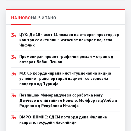
НАЈНОВО
НАЈЧИТАНО
3
ЦУК: До 18 часот 11 пожари на отворен простор, од
Ч
кои три се активни – изгаснат пожарот кај село
Чифлик
3
Промовиран првиот графички роман – стрип од
Ч
авторот Бобан Пешов
3
МЗ: Со координирана институционална акција
Ч
успешно транспортиран пациент со сериозна
повреда од Турција
3
Потпишан Меморандум за соработка меѓу
Ч
Делчево и општините Новело, Монфорте д’Алба и
Родино од Република Италија
3
ВМРО-ДПМНЕ: СДСM потврди дека Филипче
Ч
испратил осудени насилници