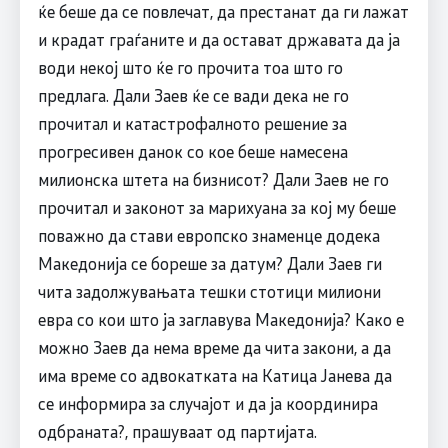
ќе беше да се повлечат, да престанат да ги лажат
и крадат граѓаните и да остават државата да ја
води некој што ќе го прочита тоа што го
предлага. Дали Заев ќе се вади дека не го
прочитал и катастрофалното решение за
прогресивен данок со кое беше намесена
милионска штета на бизнисот? Дали Заев не го
прочитал и законот за марихуана за кој му беше
поважно да стави европско знаменце додека
Македонија се бореше за датум? Дали Заев ги
чита задолжувањата тешки стотици милиони
евра со кои што ја заглавува Македонија? Како е
можно Заев да нема време да чита закони, а да
има време со адвокатката на Катица Јанева да
се информира за случајот и да ја координира
одбраната?, прашуваат од партијата.