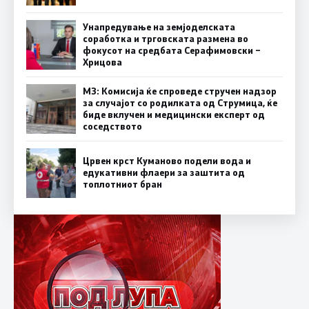
Унапредување на земјоделската
соработка и трговската размена во
фокусот на средбата Серафимовски –
Хрицова
МЗ: Комисија ќе спроведе стручен надзор
за случајот со родилката од Струмица, ќе
биде вклучен и медицински експерт од
соседството
Црвен крст Куманово подели вода и
едукативни флаери за заштита од
топлотниот бран