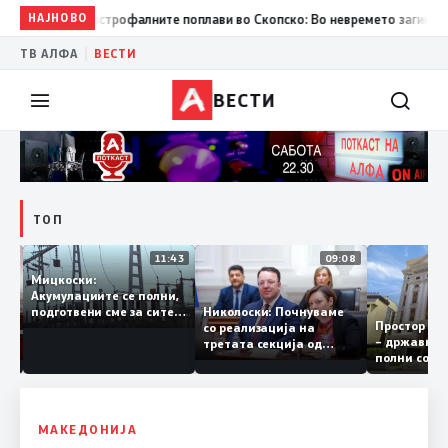
НАЈНОВО
15:20
Десет години од катастрофалните поплави во Скопско: В
|
ТВ АЛФА
ВЕСТИ
ВЕСТИ
ТОП
12:03
11:43
09:08
Мицкоски:
Акумулациите се полни,
рант
Николоски: Почнуваме
подготвени сме за сите
Простор
а за
со реализација на
ризици, не размислување
– држав
ја
третата секција од
за поскапување на
полни с
железничкиот Коридор
струјата
8, Македонија станува
раскрсница на Балканот
МАКЕДОНИЈА