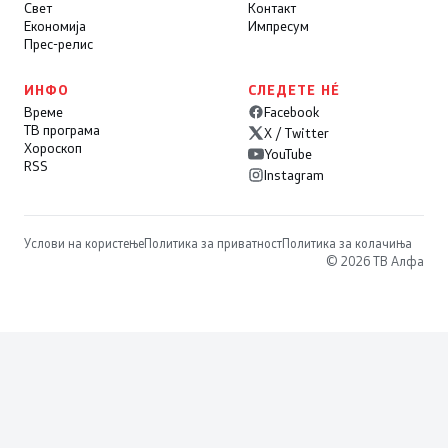
Свет
Контакт
Економија
Импресум
Прес-релис
ИНФО
СЛЕДЕТЕ НÉ
Време
Facebook
ТВ програма
X / Twitter
Хороскоп
YouTube
RSS
Instagram
Услови на користење
Политика за приватност
Политика за колачиња
© 2026 ТВ Алфа