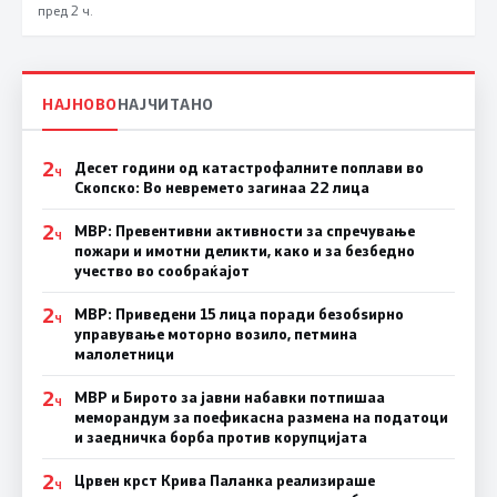
пред 2 ч.
НАЈНОВО
НАЈЧИТАНО
2
Десет години од катастрофалните поплави во
Ч
Скопско: Во невремето загинаа 22 лица
2
МВР: Превентивни активности за спречување
Ч
пожари и имотни деликти, како и за безбедно
учество во сообраќајот
2
МВР: Приведени 15 лица поради безобѕирно
Ч
управување моторно возило, петмина
малолетници
2
МВР и Бирото за јавни набавки потпишаа
Ч
меморандум за поефикасна размена на податоци
и заедничка борба против корупцијата
2
Црвен крст Крива Паланка реализираше
Ч