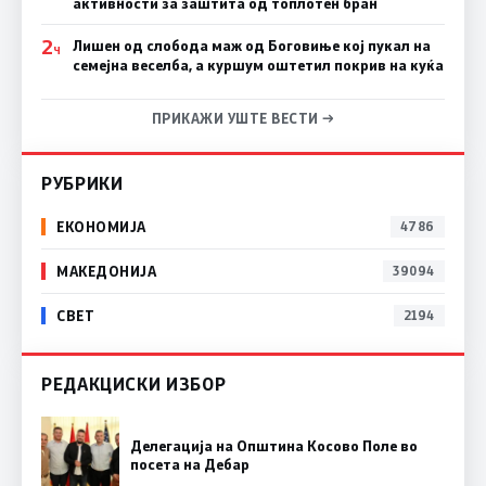
активности за заштита од топлотен бран
2
Лишен од слобода маж од Боговиње кој пукал на
Ч
семејна веселба, а куршум оштетил покрив на куќа
ПРИКАЖИ УШТЕ ВЕСТИ →
РУБРИКИ
ЕКОНОМИЈА
4786
МАКЕДОНИЈА
39094
СВЕТ
2194
РЕДАКЦИСКИ ИЗБОР
Делегација на Општина Косово Поле во
посета на Дебар