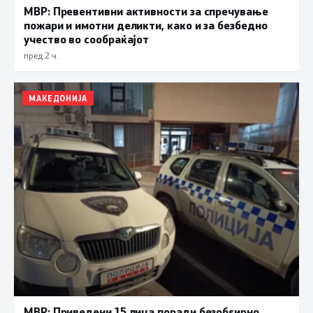
МВР: Превентивни активности за спречување
пожари и имотни деликти, како и за безбедно
учество во сообраќајот
пред 2 ч.
МАКЕДОНИЈА
МВР: Приведени 15 лица поради безобѕирно