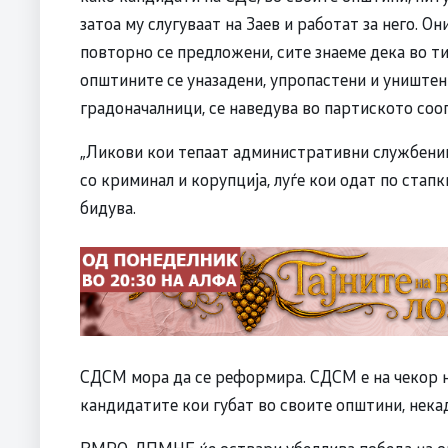
затоа му слугуваат на Заев и работат за него. Он
повторно се предложени, сите знаеме дека во т
општините се уназадени, упропастени и уништен
градоначалници, се наведува во партиското соо
„Ликови кои тепаат административни службеници
со криминал и корупција, луѓе кои одат по стапк
бидува.
СДСМ мора да се реформира. СДСМ е на чекор на 
кандидатите кои губат во своите општини, некаде