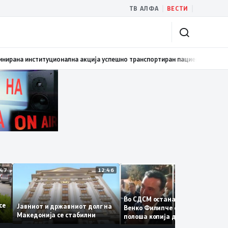
|
|
ТВ АЛФА
ВЕСТИ
виран првиот графички роман – стрип од авторот Бобан Пешов
17:40
МЗ
12:47
12:46
12:
Во СДСМ остана само талого
ите се
Јавниот и државниот долг на
Венко Филипче е само бледа
Македонија се стабилни
полоша копија дури и од Зор
Заев