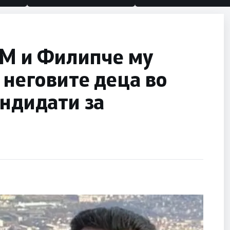
М и Филипче му
 неговите деца во
андидати за