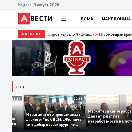
Недела, 9 август 2026
ВЕСТИ
ДОМА
МАКЕДОНИЈА
НАЈНОВО
17:42
ЦУК: До 18 часот 11 пожари на отворен просто
ТОП
12:27
12:19
Мерките за самовр
руваат: За
И граѓаните го препознаваат
даваат резултат –
ација треба
„талогот“ во СДСМ: „Филипче
невработеноста на
а домашното
си е добар неврохирург, не
најниско ниво од 1
треба се занимава со