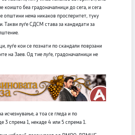
ие коишто беа градоначалници до сега, и сега
ие општини нема никаков просперитет, туку
и. Такви луѓе СДСМ става за кандидати за
пштение.
, луѓе кои се познати по скандали поврзани
ите на Заев. Од тие луѓе, градоначалници не
исчезнување, а тоа се гледа и по
 3 спрема 1, некаде 4 или 5 спрема 1.