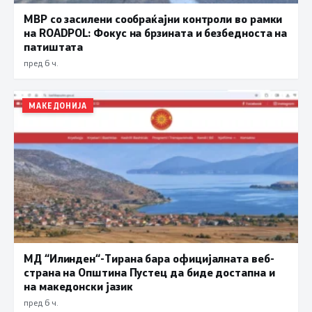
МВР со засилени сообраќајни контроли во рамки
на ROADPOL: Фокус на брзината и безбедноста на
патиштата
пред 6 ч.
МАКЕДОНИЈА
МД “Илинден“-Тирана бара официјалната веб-
страна на Општина Пустец да биде достапна и
на македонски јазик
пред 6 ч.