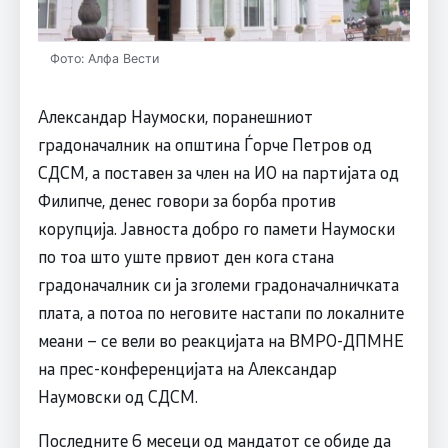
Фото: Алфа Вести
Александар Наумоски, поранешниот
градоначалник на општина Ѓорче Петров од
СДСM, а поставен за член на ИО на партијата од
Филипче, денес говори за борба против
корупција. Јавноста добро го памети Наумоски
по тоа што уште првиот ден кога стана
градоначалник си ја зголеми градоначалничката
плата, а потоа по неговите настапи по локалните
меани – се вели во реакцијата на ВМРО-ДПМНЕ
на прес-конференцијата на Александар
Наумовски од СДСМ.
Последните 6 месеци од мандатот се обиде да