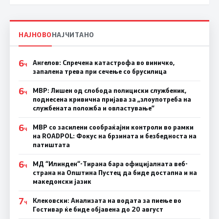
НАЈНОВО
НАЈЧИТАНО
6
Ангелов: Спречена катастрофа во виничко,
Ч
запалена трева при сечење со брусилица
6
МВР: Лишен од слобода полициски службеник,
Ч
поднесена кривична пријава за „злоупотреба на
службената положба и овластување”
6
МВР со засилени сообраќајни контроли во рамки
Ч
на ROADPOL: Фокус на брзината и безбедноста на
патиштата
6
МД “Илинден“-Тирана бара официјалната веб-
Ч
страна на Општина Пустец да биде достапна и на
македонски јазик
7
Клековски: Анализата на водата за пиење во
Ч
Гостивар ќе биде објавена до 20 август