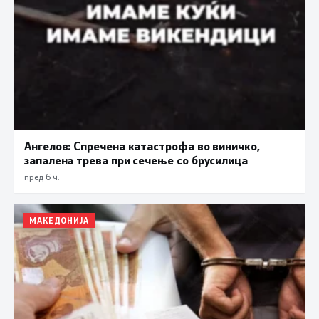
Ангелов: Спречена катастрофа во виничко,
запалена трева при сечење со брусилица
пред 6 ч.
МАКЕДОНИЈА