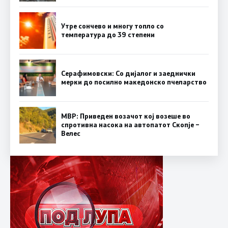
Утре сончево и многу топло со
температура до 39 степени
Серафимовски: Со дијалог и заеднички
мерки до посилно македонско пчеларство
МВР: Приведен возачот кој возеше во
спротивна насока на автопатот Скопје –
Велес