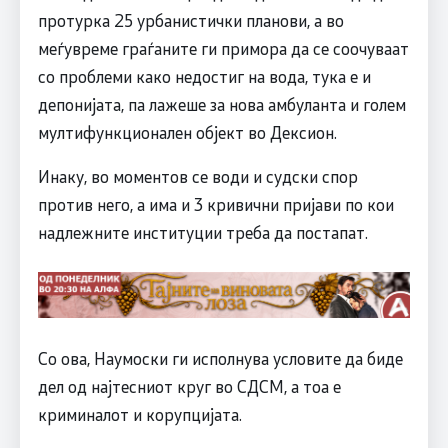
протурка 25 урбанистички планови, а во
меѓувреме граѓаните ги примора да се соочуваат
со проблеми како недостиг на вода, тука е и
депонијата, па лажеше за нова амбуланта и голем
мултифункционален објект во Дексион.
Инаку, во моментов се води и судски спор
против него, а има и 3 кривични пријави по кои
надлежните институции треба да постапат.
Со ова, Наумоски ги исполнува условите да биде
дел од најтесниот круг во СДСM, а тоа е
криминалот и корупцијата.