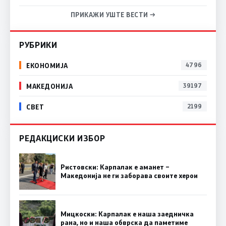
ПРИКАЖИ УШТЕ ВЕСТИ →
РУБРИКИ
ЕКОНОМИЈА
4796
МАКЕДОНИЈА
39197
СВЕТ
2199
РЕДАКЦИСКИ ИЗБОР
Ристовски: Карпалак е аманет –
Македонија не ги заборава своите херои
Мицкоски: Карпалак е наша заедничка
рана, но и наша обврска да паметиме