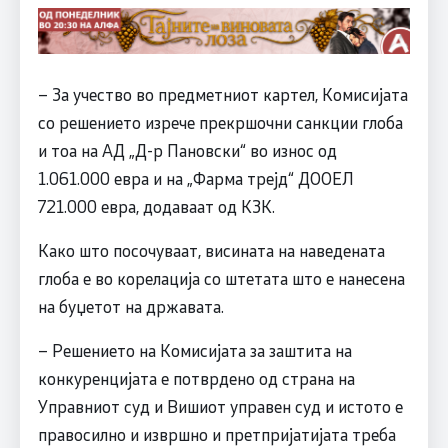
– За учество во предметниот картел, Комисијата
со решението изрече прекршочни санкции глоба
и тоа на АД „Д-р Пановски“ во износ од
1.061.000 евра и на „Фарма трејд“ ДООЕЛ
721.000 евра, додаваат од КЗК.
Како што посочуваат, висината на наведената
глоба е во корелација со штетата што е нанесена
на буџетот на државата.
– Решението на Комисијата за заштита на
конкуренцијата е потврдено од страна на
Управниот суд и Вишиот управен суд и истото е
правосилно и извршно и претпријатијата треба