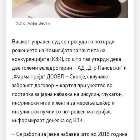
Фото: Алфа Вести
Вишиот управен суд со пресуда го потврди
решението на Комисијата за заштита на
конкуренцијата (КЗК), со што таа утврди дека
две големи веледрогерии – АД „Д-р Пановски“ и
„Фарма трејд“ ДООЕЛ – Скопје, склучиле
забранет договор – картел при учество во
постапка за јавна набавка на инсулин, глукагон,
инсулински игли и ленти за мерење шеќер и
инсулински пумпи со потрошен материјал,
информираат денеска од КЗК.
– Се работи за јавна набавка што во 2016 година