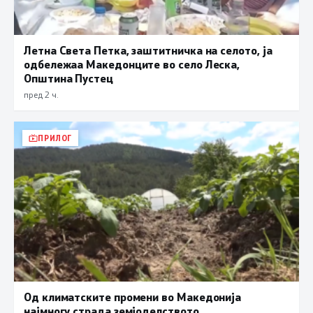
Летна Света Петка, заштитничка на селото, ја
одбележаа Македонците во село Леска,
Општина Пустец
пред 2 ч.
ПРИЛОГ
Од климатските промени во Македонија
најмногу страда земјоделството