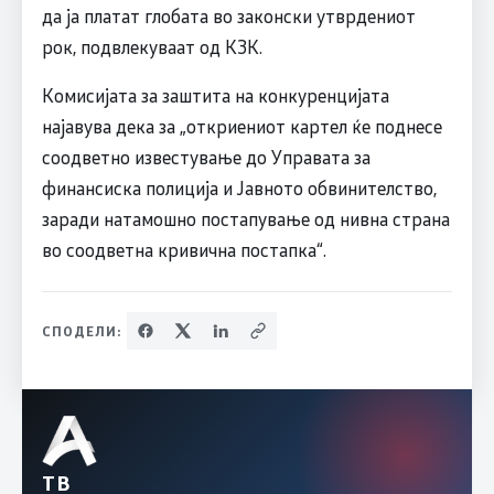
да ја платат глобата во законски утврдениот
рок, подвлекуваат од КЗК.
Комисијата за заштита на конкуренцијата
најавува дека за „откриениот картел ќе поднесе
соодветно известување до Управата за
финансиска полиција и Јавното обвинителство,
заради натамошно постапување од нивна страна
во соодветна кривична постапка“.
СПОДЕЛИ:
ТВ