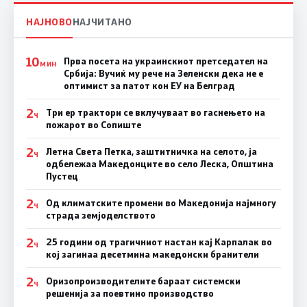
НАЈНОВО
НАЈЧИТАНО
10
Прва посета на украинскиот претседател на
МИН
Србија: Вучиќ му рече на Зеленски дека не е
оптимист за патот кон ЕУ на Белград
2
Три ер трактори се вклучуваат во гаснењето на
Ч
пожарот во Сопиште
2
Летна Света Петка, заштитничка на селото, ја
Ч
одбележаа Македонците во село Леска, Општина
Пустец
2
Од климатските промени во Македонија најмногу
Ч
страда земјоделството
2
25 години од трагичниот настан кај Карпалак во
Ч
кој загинаа десетмина македонски бранители
2
Оризопроизводителите бараат системски
Ч
решенија за поевтино производство