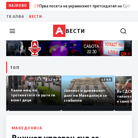
НАЈНОВО
15:29
Прва посета на украинскиот претседател на Србија: Вучиќ
|
ТВ АЛФА
ВЕСТИ
ВЕСТИ
ТОП
12:50
12:47
12:46
Казни има, но
Јавниот и државниот
Во СДС
дии и
тротинетите се уште ги
долг на Македонија се
талогот
возат деца
стабилни
е само 
ието
копија 
Заев
МАКЕДОНИЈА
Вишиот управен суд со