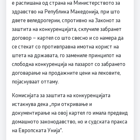
е распишана од страна на Министерството за
здравство на Република Македонија, при што
двете веледрогерии, спротивно на Законот за
заштита на конкуренцијата, склучиле забранет
договор – картел со што свесно и со намера да
се стекат со противправна имотна корист на
штета на државата, го замениле принципот на
слободна конкуренција на пазарот со забрането
договарање на продажните цени на лековите,
појаснуваат оттаму.
Комисијата за заштита на конкуренцијата
истакнува дека „при откривање и
документирање на овој картел го имала предвид
домашното законодавство, но и судската пракса
на Европската Унија“.