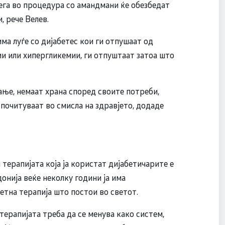
 сега во процедура со амандмани ќе обезбедат
, рече Велев.
ма луѓе со дијабетес кои ги отпушаат од
и или хипергликемии, ги отпуштаат затоа што
ање, немаат храна според своите потреби,
 почитуваат во смисла на здравјето, додаде
терапијата која ја користат дијабетичарите е
онија веќе неколку години ја има
етна терапија што постои во светот.
ерапијата треба да се менува како систем,