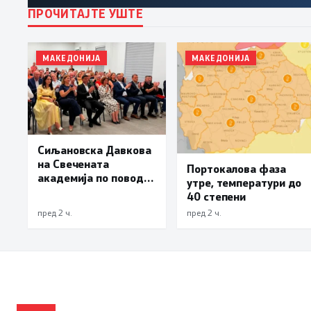
ПРОЧИТАЈТЕ УШТЕ
МАКЕДОНИЈА
МАКЕДОНИЈА
Сиљановска Давкова
на Свечената
Портокалова фаза
академија по повод
утре, температури до
„30 години Општина
40 степени
Вевчани“
пред 2 ч.
пред 2 ч.