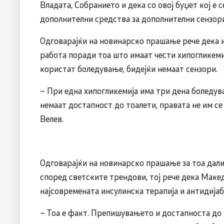
Владата, Собранието и дека со овој буџет кој е
дополнителни средства за дополнителни сензори
Одговарајќи на новинарско прашање рече дека и
работа поради тоа што имаат чести хипогликеми
користат боледување, бидејќи немаат сензори.
– При една хипогликемија има три дена боледув
немаат достапност до тоалети, правата не им се
Велев.
Одговарајќи на новинарско прашање за тоа дали 
според светските трендови, тој рече дека Макед
најсовремената инсулинска терапија и антидијаб
– Тоа е факт. Препишувањето и достапноста до т