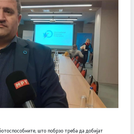
аботоспособните, што побрзо треба да добијат