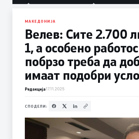
МАКЕДОНИЈА
Велев: Сите 2.700 л
1, а особено работо
побрзо треба да доб
имаат подобри усло
Редакција
17.11.2025
СПОДЕЛИ: