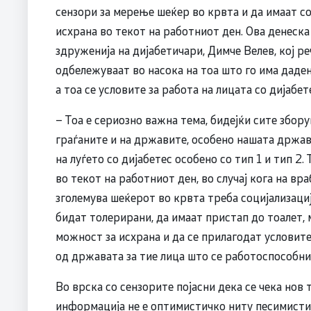
сензори за мерење шеќер во крвта и да имаат со
исхрана во текот на работниот ден. Ова денеска
здруженија на дијабетичари, Димче Велев, кој ре
одбележуваат во насока на тоа што го има дад
а тоа се условите за работа на лицата со дијабет
– Тоа е сериозно важна тема, бидејќи сите збору
граѓаните и на државите, особено нашата држава
на луѓето со дијабетес особено со тип 1 и тип 2.
во текот на работниот ден, во случај кога на вр
зголемува шеќерот во крвта треба социјализација
бидат толерирани, да имаат пристап до тоалет,
можност за исхрана и да се прилагодат условите
од државата за тие лица што се работоспособни 
Во врска со сензорите појасни дека се чека нов 
информација не е оптимистичко ниту песимистичк