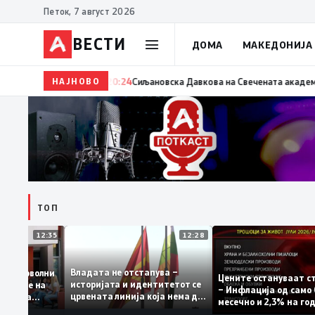
Петок, 7 август 2026
ВЕСТИ
ДОМА
МАКЕДОНИЈА
НАЈНОВО
20:24
Сиљановска Давкова на Свечената академија по 
ТОП
12:35
12:28
Владата не отстапува –
те се задоволни
Цените останува
историјата и идентитетот се
а учениците на
– Инфлација од с
црвената линија која нема да
 државната
месечно и 2,3% н
се погази
ниво