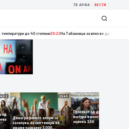
|
|
ТВ АЛФА
ВЕСТИ
атури до 40 степени
20:22
На Табановце за влез во државата се чека ок
14:12
13:45
1
Просекот од државната
 фаза од
матура е многу добар со
Демографскиот аларм се
а Крива
оценка 3,66
засилува, во септември ќе
имаме најмалку 3.000
рши на