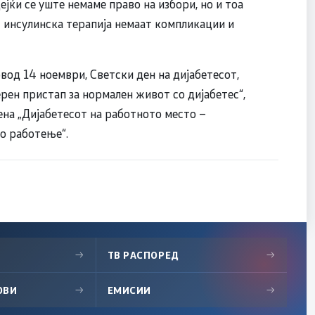
ејќи се уште немаме право на избори, но и тоа
т инсулинска терапија немаат компликации и
овод 14 ноември, Светски ден на дијабетесот,
ен пристап за нормален живот со дијабетес“,
ена „Дијабетесот на работното место –
о работење“.
→
ТВ РАСПОРЕД
→
ОВИ
→
ЕМИСИИ
→