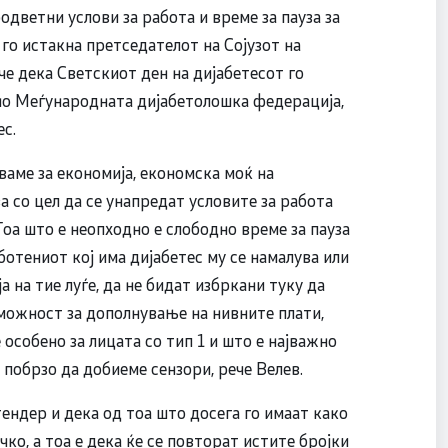
одветни услови за работа и време за пауза за
 го истакна претседателот на Сојузот на
че дека Светскиот ден на дијабетесот го
ено Меѓународната дијабетолошка федерација,
ес.
ваме за економија, економска моќ на
 со цел да се унапредат условите за работа
 Тоа што е неопходно е слободно време за пауза
аботениот кој има дијабетес му се намалува или
 на тие луѓе, да не бидат избркани туку да
 можност за дополнување на нивните плати,
 особено за лицата со тип 1 и што е најважно
побрзо да добиеме сензори, рече Велев.
тендер и дека од тоа што досега го имаат како
о, а тоа е дека ќе се повторат истите бројки