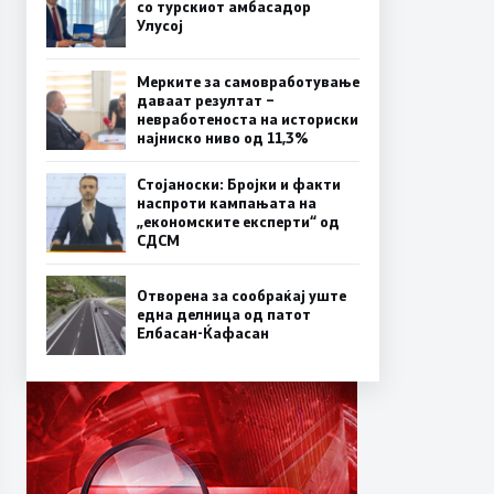
со турскиот амбасадор
Улусој
Мерките за самовработување
даваат резултат –
невработеноста на историски
најниско ниво од 11,3%
Стојаноски: Бројки и факти
наспроти кампањата на
„економските експерти“ од
СДСM
Отворена за сообраќај уште
една делница од патот
Елбасан-Ќафасан