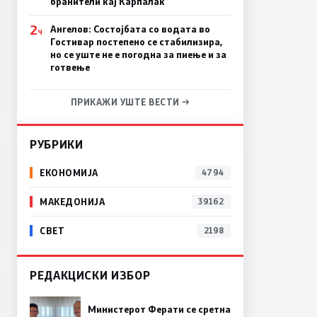
бранители кај Карпалак
2
Ангелов: Состојбата со водата во
Ч
Гостивар постепено се стабилизира,
но се уште не е погодна за пиење и за
готвење
ПРИКАЖИ УШТЕ ВЕСТИ →
РУБРИКИ
ЕКОНОМИЈА
4794
МАКЕДОНИЈА
39162
СВЕТ
2198
РЕДАКЦИСКИ ИЗБОР
Министерот Ферати се сретна