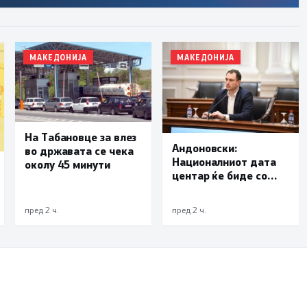
МАКЕДОНИЈА
МАКЕДОНИЈА
На Табановце за влез
Андоновски:
во државата се чека
Националниот дата
околу 45 минути
центар ќе биде со
мала инсталирана
моќност и ќе служи
пред 2 ч.
пред 2 ч.
исклучиво за
потребите на
државата