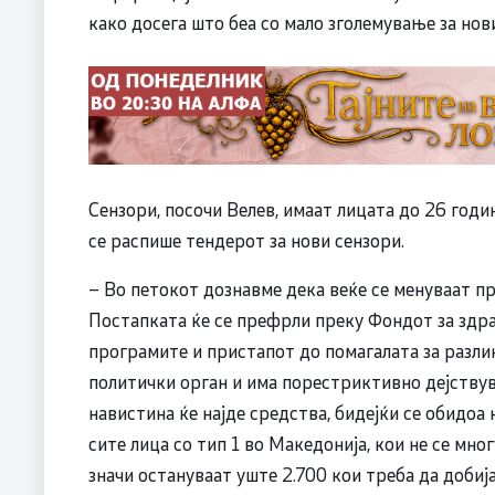
како досега што беа со мало зголемување за нов
Сензори, посочи Велев, имаат лицата до 26 годи
се распише тендерот за нови сензори.
– Во петокот дознавме дека веќе се менуваат п
Постапката ќе се префрли преку Фондот за здра
програмите и пристапот до помагалата за разли
политички орган и има порестриктивно дејству
навистина ќе најде средства, бидејќи се обидоа 
сите лица со тип 1 во Македонија, кои не се мно
значи остануваат уште 2.700 кои треба да добија