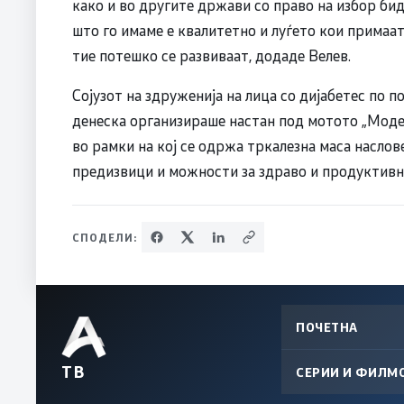
како и во другите држави со право на избор бид
што го имаме е квалитетно и луѓето кои примаа
тие потешко се развиваат, додаде Велев.
Сојузот на здруженија на лица со дијабетес по п
денеска организираше настан под мотото „Модер
во рамки на кој се одржа тркалезна маса наслов
предизвици и можности за здраво и продуктивн
СПОДЕЛИ:
ПОЧЕТНА
ТВ
СЕРИИ И ФИЛМ