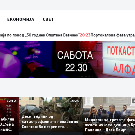
ЕКОНОМИЈА
СВЕТ
повод „30 години Општина Вевчани“
20:23
Портокалова фаза утре, темпер
12:12
15:20
Десет години од
ат стабилни
Мицкоски за третата
катастрофалните поплави во
амо 0,1% на
железничката делниц
Скопско: Во невремето
а годишно
Паланка – Деве Баир:
загинаа 22 лица
Проектот нема да зав