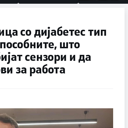
половина тунел во сл
улица, сега имаме це
ица со дијабетес тип
способните, што
ијат сензори и да
ви за работа