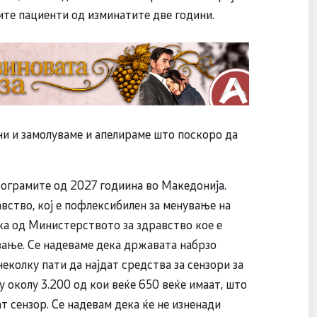
ите пациенти од изминатите две години.
ни и замолуваме и апелираме што поскоро да
рограмите од 2027 годиина во Македонија.
вство, кој е пофлексибилен за менување на
ка од Министерството за здравство кое е
вање. Се надеваме дека државата набрзо
неколку пати да најдат средства за сензори за
гу околу 3.200 од кои веќе 650 веќе имаат, што
т сензор. Се надевам дека ќе не изненади