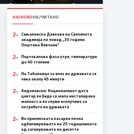
првачиња помалку
епа
лина
НАЈНОВО
НАЈЧИТАНО
2
Сиљановска Давкова на Свечената
Ч
академија по повод „30 години
Општина Вевчани“
2
Портокалова фаза утре, температури
Ч
до 40 степени
2
На Табановце за влез во државата се
Ч
чека околу 45 минути
2
Андоновски: Националниот дата
Ч
центар ќе биде со мала инсталирана
моќност и ќе служи исклучиво за
потребите на државата
2
Во прилепската касарна почна
Ч
одбележувањето на 25-годишнината
од загинувањето на десетте