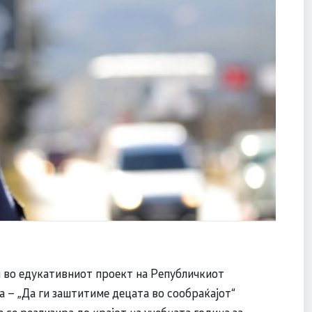
 во едукативниот проект на Републичкиот
а – „Да ги заштитиме децата во сообраќајот“
 се реализира до крајот на учебната година за