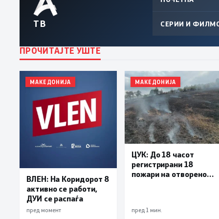
ТВ
СЕРИИ И ФИЛМ
ПРОЧИТАЈТЕ УШТЕ
МАКЕДОНИЈА
МАКЕДОНИЈА
ЦУК: До 18 часот
регистрирани 18
пожари на отворено,
ВЛЕН: На Коридорот 8
четири се активни,
активно се работи,
два се под контрола,
ДУИ се распаѓа
а 12 се изгаснати
пред момент
пред 1 мин.