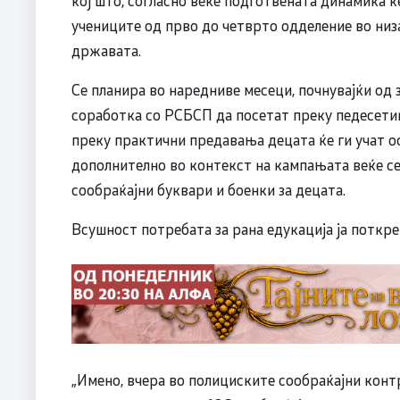
учениците од прво до четврто одделение во низ
државата.
Се планира во наредниве месеци, почнувајќи од
соработка со РСБСП да посетат преку педесет
преку практични предавања децата ќе ги учат о
дополнително во контекст на кампањата веќе се
сообраќајни буквари и боенки за децата.
Всушност потребата за рана едукација ја поткр
„Имено, вчера во полициските сообраќајни контр