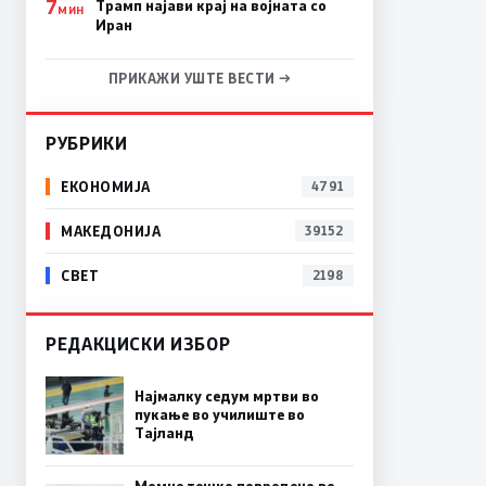
7
Трамп најави крај на војната со
МИН
Иран
ПРИКАЖИ УШТЕ ВЕСТИ →
РУБРИКИ
ЕКОНОМИЈА
4791
МАКЕДОНИЈА
39152
СВЕТ
2198
РЕДАКЦИСКИ ИЗБОР
Најмалку седум мртви во
пукање во училиште во
Тајланд
Момче тешко повредено во