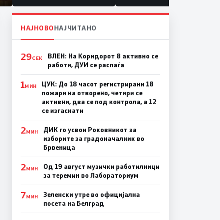
НАЈНОВО
НАЈЧИТАНО
29
ВЛЕН: На Коридорот 8 активно се
СЕК
работи, ДУИ се распаѓа
1
ЦУК: До 18 часот регистрирани 18
МИН
пожари на отворено, четири се
активни, два се под контрола, а 12
се изгаснати
2
ДИК го усвои Роковникот за
МИН
изборите за градоначалник во
Брвеница
2
Од 19 август музички работилници
МИН
за теремин во Лабораториум
7
Зеленски утре во официјална
МИН
посета на Белград