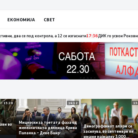
ЕКОНОМИЈА
СВЕТ
И се распаѓа
17:37
ЦУК: До 18 часот регистрирани 18 пожари на отворено, 
15:20
14:12
Мицкоски за третата фаза од
оплави во
Демографскиот аларм с
железничката делница Крива
то
засилува, во септември ќ
Паланка – Деве Баир:
имаме најмалку 3.000
Проектот нема да заврши на