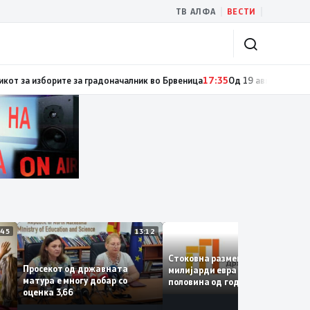
|
|
ТВ АЛФА
ВЕСТИ
четири се активни, два се под контрола, а 12 се изгаснати
17:36
ДИК го 
13:45
13:12
12:
Стоковна размена од 10,5
Просекот од државната
милијарди евра во првата
матура е многу добар со
половина од годината –
е
оценка 3,66
Македонија го зголемува
е
извозот