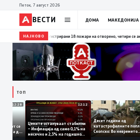
Петок, 7 август 2026
ВЕСТИ
ДОМА
МАКЕДОНИЈА
НАЈНОВО
17:37
ВЛЕН: На Коридорот 8 активно се работи, ДУ
ТОП
12:28
12:12
Десет години од
тапува –
Цените остануваат стабилни
катастрофалните п
дентитетот се
– Инфлација од само 0,1% на
Скопско: Во невреме
а која нема да
месечно и 2,3% на годишно
загинаа 22 лица
ниво