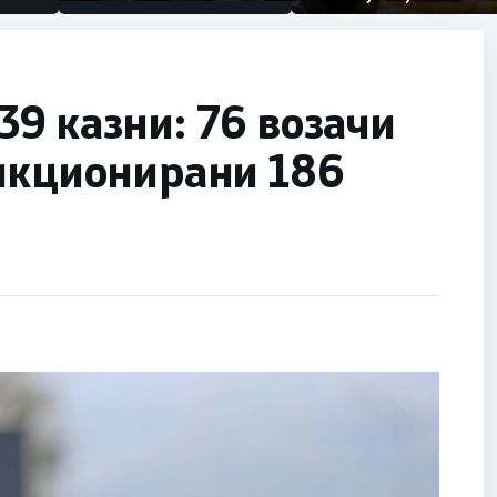
првачиња помалку
половина тунел во слепа
улица, сега имаме целина
9 казни: 76 возачи
анкционирани 186