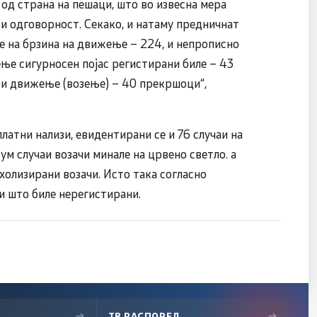
од страна на пешаци, што во извесна мера
 и одговорност. Секако, и натаму предничнат
е на брзина на движење – 224, и непрописно
ење сигурносен појас регистирани биле – 43
ри движење (возење) – 40 прекршоци“,
атни нализи, евидентирани се и 76 случаи на
ум случаи возачи минале на црвено светло. а
охолизирани возачи. Исто така согласно
и што биле нерегистирани.
→
ТВ РАСПОРЕД
→