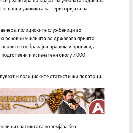
а основни училишта на територијата на
 завчера, полициските службеници во
ина основни училишта во државава пришто
сновните сообраќајни правила и прописи, а
 подготвени и испечатени околу 7.000
епуваат и полициските статистички податоци.
оли низ патиштата во земјава беа