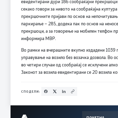
евидентирани дури 186 сообраќајни прекршоци 
секако говори за нивото на сообраќајна култура
прекршочните пријави по основ на непочитувањ
паркирање – 285, додека пак по основ на ненос
прекршоци, а за говорење на мобилен телфон п
информира МВР.
Во рамки на вчерашните вкупно издадени 1039 пл
управување на возило без возачка дозвола. Во ос
во четири случаи од сообраќај се исклучени алк
Законот за возила евидентирани се 20 возила ко
СПОДЕЛИ:
ПОЧЕТНА