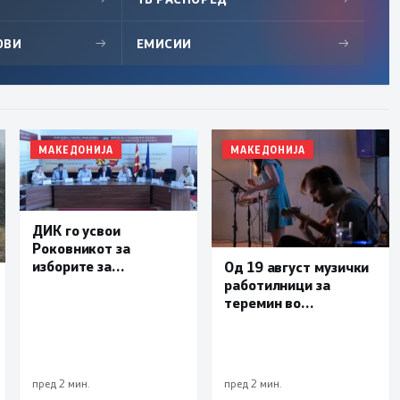
ОВИ
→
ЕМИСИИ
→
МАКЕДОНИЈА
МАКЕДОНИЈА
ДИК го усвои
Роковникот за
изборите за
Од 19 август музички
градоначалник во
работилници за
Брвеница
теремин во
Лабораториум
пред 2 мин.
пред 2 мин.